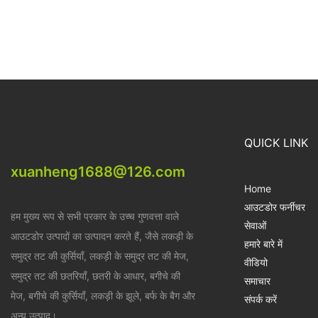
QUICK LINK
xuanheng1688@126.com
Home
आउटडोर फर्नीचर
हम मुख्य रूप से सभी प्रकार के उच्च गुणवत्ता वाले
सेवाओं
आउटडोर उत्पादों का उत्पादन करते हैं, जैसे लकड़ी के
हमारे बारे में
समुद्र तट की कुर्सियाँ, लकड़ी के समुद्र तट की मेज,
वीडियो
समुद्र तट की छतरियाँ, छतरी के आधार, बगीचे की
समाचार
मेज, बगीचे की कुर्सियाँ, लकड़ी के झूले, बर्फ के बैग और
संपर्क करें
अन्य उत्पाद।