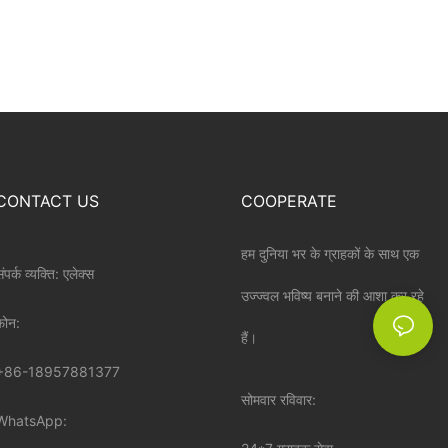
CONTACT US
COOPERATE
हम दुनिया भर के ग्राहकों के साथ एक
ंपर्क व्यक्ति: एलेक्स
उज्ज्वल भविष्य बनाने की आशा कर रहे
़ोन:
हैं।
+86-18957881377
सोमवार रविवार:
WhatsApp: