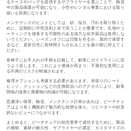
るケースやバッグを提供するサプライヤーを選ぶことで、輸送
中の製品保護が可能になり、小売やレンタル事業における取り
扱いも容易になります。
メンテナンスのヒントとしては、砂、塩分、汚れを取り除くた
めに、定期的に中性洗剤と水で洗うことが重要です。生地やコ
ーティングを侵食する可能性のある強力な化学薬品は使用しな
いでください。シーズンオフには日陰を作るか、屋内で保管す
るなど、直射日光に長時間さらされることを最小限に抑えてく
ださい。
各椅子にお手入れの手順を記載して、顧客にガイドラインに従
うよう促します。これにより価値が高まり、不適切な使用によ
る不満のリスクが軽減されます。
修理オプションも考慮する必要があります。布張りのシート、
ヒンジ、クッションなどの交換部品へのアクセスにより、顧客
関係の改善と廃棄物の削減が可能になります。
思慮深い保管、輸送、メンテナンス計画があれば、ビーチチェ
アはより長く機能的で魅力的な状態を保ち、リピーターや好意
的なレビューにつながります。
まとめると、ビーチチェアの卸売業界で成功するために、製品
の種類、素材の耐久性、サプライヤーの選定、カスタマイズの