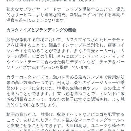
強力なサプライヤーパートナーシップを構築することで、優先
的なサービス、より迅速な補充、新製品ラインに関する早期の
洞察も得られるようになります。
カスタマイズとブランディングの機会
競争が激化する市場において、カスタマイズされたビーチチェ
アを提供することで、製品ラインナップを差別化し、顧客ロイ
ヤルティを高めることができます。多くの卸売メーカーは、カ
ラーの選択、ロゴの印刷、さらにはブランドアイデンティティ
やイベントテーマに合わせた特注デザインなど、チェアをパー
ソナライズするオプションを提供しています。
カラーカスタマイズは、魅力を高める最もシンプルで費用対効
果の高い方法の一つです。例えば、会社のイメージカラーや季
節のトレンドに合わせた、特定の生地の色やフレームの仕上げ
を選ぶことができます。目立つ色を選ぶことで、トレンドに敏
感な消費者にとって、あなたの椅子はすぐに認識され、より魅
力的なものになるでしょう。
椅子の背もたれ、肘掛け、収納ポケットなどにロゴを配置する
ことで、ありふれたアイテムを強力なマーケティングツールへ
と変貌させることができます。大量印刷は、ユニークな椅子の
モデルを製作する場合に比べて追加コストが最小限に抑えられ