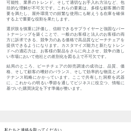
可能性、業界のトレンド、そして適切なお手入れ方法など、包
括的な理解が不可欠です。これらの要素は、多様な顧客層の需
要を満たし、屋外環境での頻繁な使用にも耐えうる在庫を確保
する上で重要な役割を果たします。
選択肢を慎重に評価し、信頼できるサプライヤーと強固なパー
トナーシップを築くことで、一般のお客様と法人のお客様の両
方に訴求できる、競争力のある価格で高品質なビーチチェアを
提供できるようになります。カスタマイズ能力と新たなトレン
ドへの適応力は、お客様の製品をさらに向上させ、競争の激し
い市場において他社との差別化を図る上で不可欠です。
結局のところ、ビーチチェアの卸売調達の成功は、品質、価
格、そして顧客の嗜好のバランス、そして効率的な物流とメン
テナンス戦略にかかっています。ここで共有した洞察を武器
に、これからの明るい季節を通してビジネスに役立つ、情報に
基づいた購買決定を下す準​​備が整います。
私たちと連絡を取ってください