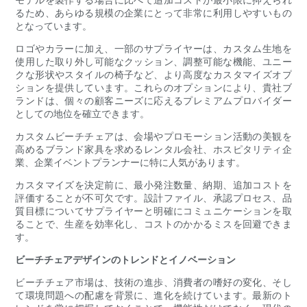
るため、あらゆる規模の企業にとって非常に利用しやすいもの
となっています。
ロゴやカラーに加え、一部のサプライヤーは、カスタム生地を
使用した取り外し可能なクッション、調整可能な機能、ユニー
クな形状やスタイルの椅子など、より高度なカスタマイズオプ
ションを提供しています。これらのオプションにより、貴社ブ
ランドは、個々の顧客ニーズに応えるプレミアムプロバイダー
としての地位を確立できます。
カスタムビーチチェアは、会場やプロモーション活動の美観を
高めるブランド家具を求めるレンタル会社、ホスピタリティ企
業、企業イベントプランナーに特に人気があります。
カスタマイズを決定前に、最小発注数量、納期、追加コストを
評価することが不可欠です。設計ファイル、承認プロセス、品
質目標についてサプライヤーと明確にコミュニケーションを取
ることで、生産を効率化し、コストのかかるミスを回避できま
す。
ビーチチェアデザインのトレンドとイノベーション
ビーチチェア市場は、技術の進歩、消費者の嗜好の変化、そし
て環境問題への配慮を背景に、進化を続けています。最新のト