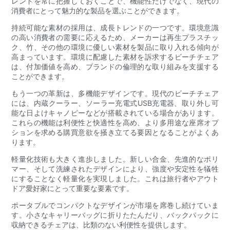
レンドを常に把握しておくことで、機能性だけでなく、現代の
消費者にとって魅力的な製品を選ぶことができます。
持続可能な素材の採用は、成長トレンドの一つです。環境意識
の高い消費者の需要に応えるため、メーカーは再生プラスチッ
ク、竹、その他の環境に優しい素材を製品に取り入れる傾向が
高まっています。環境に配慮した素材を訴求するビーチチェア
は、付加価値を高め、ブランドの倫理的な取り組みを支援する
ことができます。
もう一つの革新は、多機能デザインです。現代のビーチチェア
には、内蔵クーラー、ソーラー充電式USB充電器、取り外し可
能な日よけキャノピーなどが搭載されている場合があります。
これらの機能は利便性と快適性を高め、より多用途な座席オプ
ションを求める購買意欲を掻き立てる要因となることがよくあ
ります。
軽量化技術も大きく進歩しました。新しい合金、先進的なポリ
マー、そして洗練されたデザインにより、強度や安定性を犠牲
にすることなく軽量化を実現しました。これは旅行者やアウト
ドア愛好家にとって重要な要素です。
ポータブルでコンパクトなデザインが市場を席巻し続けていま
す。小さなキャリーバッグに折りたたんだり、バックパックに
収納できるチェアは、比類のない利便性を提供します。