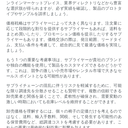
ンラインマーケットプレイス、業界ディレクトリなどから豊富
な選択肢が得られますが、必ず実績を確認し、製品のプロトタ
イプやサンプルを請求しましょう。
価格戦略はサプライヤーによって大きく異なります。注文量に
応じて段階的な割引を提供するサプライヤーもあれば、送料を
まとめ買いしたり、プロモーション価格を提示したりするサプ
ライヤーもあります。価格交渉の際は、発注範囲、リードタイ
ム、支払い条件を考慮して、総合的に見て最適な価格を実現し
ましょう。
もう 1 つの重要な考慮事項は、サプライヤーが貴社のブランド
や独自の機能を使用して製品をカスタマイズできるかどうかで
す。これは、競争の激しい小売市場やレンタル市場で大きなセ
ールス ポイントとなる可能性があります。
サプライチェーンの混乱に伴うリスクを軽減するために、可能
な限り調達先を分散させることも賢明です。複数の信頼できる
卸売業者と関係を築くことで、柔軟性が確保され、需要変動の
激しい時期においても在庫レベルを維持することができます。
卸売価格を理解するには、個々の椅子の定価だけを考えるので
はなく、送料、輸入手数料、関税、そして発生する可能性のあ
る保管費用など、総調達コストを考慮する必要があります。こ
れらの要素は最終的な利益率に影響を与えます。