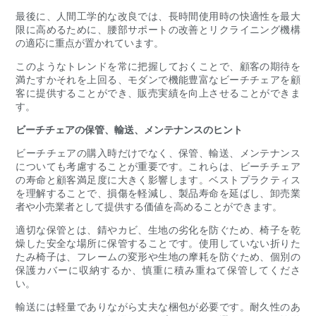
最後に、人間工学的な改良では、長時間使用時の快適性を最大
限に高めるために、腰部サポートの改善とリクライニング機構
の適応に重点が置かれています。
このようなトレンドを常に把握しておくことで、顧客の期待を
満たすかそれを上回る、モダンで機能豊富なビーチチェアを顧
客に提供することができ、販売実績を向上させることができま
す。
ビーチチェアの保管、輸送、メンテナンスのヒント
ビーチチェアの購入時だけでなく、保管、輸送、メンテナンス
についても考慮することが重要です。これらは、ビーチチェア
の寿命と顧客満足度に大きく影響します。ベストプラクティス
を理解することで、損傷を軽減し、製品寿命を延ばし、卸売業
者や小売業者として提供する価値を高めることができます。
適切な保管とは、錆やカビ、生地の劣化を防ぐため、椅子を乾
燥した安全な場所に保管することです。使用していない折りた
たみ椅子は、フレームの変形や生地の摩耗を防ぐため、個別の
保護カバーに収納するか、慎重に積み重ねて保管してくださ
い。
輸送には軽量でありながら丈夫な梱包が必要です。耐久性のあ