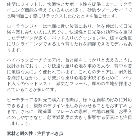
体型にフィットし、快適性とサポート性を提供します。リクラ
イニング機能を備えているものが多く、砂浜やプールサイドで
長時間過ごす際にリラックスしたひとときを過ごせます。
ローラウンジャーは地面に近い位置にあり、体を伸ばして日光
浴を楽しみたい人に人気です。快適性と日光浴の効率性を重視
したデザインが多く、パッド入りのクッションや、様々な角度
にリクライニングできるよう背もたれを調節できるモデルもあ
ります。
ハイバックビーチチェアは、首と頭をしっかりと支えるように
設計されており、より快適な座り心地を求める人や、背中や首
に敏感な人によく使われています。これらのチェアは、耐久性
を維持しながら、より贅沢な座り心地を実現するために、パッ
ド入りのヘッドレスト、頑丈なフレーム、厚めの生地が採用さ
れていることが多いです。
ビーチチェアを卸売で購入する際は、様々な顧客の好みに対応
できるよう、複数のデザインを組み合わせることをおすすめし
ます。さらに、耐荷重、フレームの素材、生地の種類、お手入
れのしやすさなど、顧客満足度に大きく影響する要素にも注目
しましょう。
素材と耐久性：注目すべき点