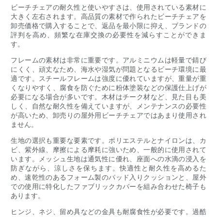
ビーチチェアの耐久性と使いやすさは、使用されている素材に
大きく左右されます。高品質の素材で作られたビーチチェアを
卸売価格で購入することで、返品を最小限に抑え、ブランドの
評判を高め、頻繁な在庫交換の必要性を減らすことができま
す。
フレームの素材は非常に重要です。アルミニウムは軽量で錆び
にくく、頑丈なため、海水や湿気が問題となるビーチ環境に最
適です。スチールフレームは強度に優れていますが、重量が重
くなりやすく、腐食を防ぐために粉体塗装などの保護仕上げが
必要になる場合が多いです。木材はチーク材など、見た目も美
しく、自然な耐久性を備えていますが、メンテナンスの必要性
が高いため、卸売りの屋外用ビーチチェアではあまり使用され
ません。
生地の選択も重要な要素です。ポリエステルとナイロンは、カ
ビ、紫外線、摩擦による摩耗に強いため、一般的に使用されて
います。メッシュ生地は通気性に優れ、座面への水滴の浸入を
防ぎながら、涼しさを保ちます。快適性と耐久性を高めるた
め、速乾性のあるフォーム製のパッド入りクッションと、屋外
での使用に特化したファブリックカバーを組み合わせた椅子も
あります。
ヒンジ、ネジ、留め具などの金具も耐腐食性が必要です。過酷