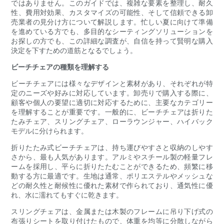
ではありません。このガイドでは、複雑な要素を整理し、耐久
性、費用対効果、カスタマイズの可能性、そして信頼できる卸
売業者の見分け方について解説します。忙しい夏に向けて準備
を進めている方でも、多目的なシーティングソリューションを
お探しの方でも、この詳細な調査が、自信を持って賢明な購入
決定を下すための道筋となるでしょう。
ビーチチェアの種類を理解する
ビーチチェアには様々なデザインと素材があり、それぞれが特
定のニーズや好みに対応しています。卸売りで購入する際に、
顧客や個人の要望に適切に対応するために、主要なカテゴリー
を理解することが重要です。一般的に、ビーチチェアは折りた
たみチェア、スリングチェア、ローラウンジャー、ハイバック
モデルに分けられます。
折りたたみ式ビーチチェアは、持ち運びやすさと収納のしやす
さから、最も人気があります。アルミやスチール製の軽量フレ
ームを採用し、平らに折りたたむことができるため、頻繁に移
動する方に最適です。生地は通常、ポリエステルやメッシュな
どの耐久性と耐候性に優れた素材で作られており、通気性に優
れ、水に濡れてもすぐに乾きます。
スリングチェアは、金属または木製のフレームに吊り下げ式の
布張りシートを取り付けたもので、体重を均等に分散しながら