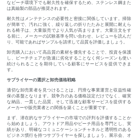
なビーチ環境下でも耐久性を確保するため、ステンレス鋼また
は真鍮製の部品が推奨されます。
耐久性はメンテナンスの必要性と密接に関係しています。掃除
が簡単で、汚れに強く、繰り返しの折りたたみと展開に耐えら
れる椅子は、大量販売でより人気が高まります。大量注文をす
る前に、メーカーの試験基準を問い合わせ、レビューを読んだ
り、可能であればサンプルを請求して品質を評価しましょう。
卸売購入において高品質の素材を優先することで、投資を保護
し、ビーチチェアが急速に劣化することなく何シーズンも使い
続けられることを期待している顧客にサービスを提供できま
す。
サプライヤーの選択と卸売価格戦略
適切な卸売業者を見つけることは、円滑な事業運営と収益性確
保の基盤となります。競争力のある価格設定だけでなく、確実
な納品、一貫した品質、そして迅速な顧客サービスを提供する
メーカーや販売業者との関係を築くことが重要です。
まず、潜在的なサプライヤーの市場での評判を評価することか
ら始めましょう。アウトドア用品やビーチ用品を専門とし、実
績があり、明確なコミュニケーションチャネルと透明性のある
ビジネス慣行を持つサプライヤーを探しましょう。展示会、オ