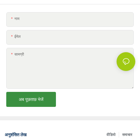
नाम
ईमेल
सामग्री
अब पूछताछ भेजें
अनुशंसित लेख
वीडियो
समाचार