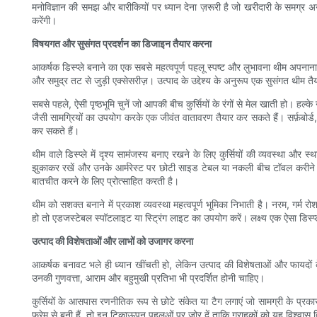
मनोविज्ञान की समझ और बारीकियों पर ध्यान देना ज़रूरी है जो खरीदारी के समग्र अन
करेंगी।
विषयगत और सुसंगत प्रदर्शन का डिजाइन तैयार करना
आकर्षक डिस्प्ले बनाने का एक सबसे महत्वपूर्ण पहलू स्पष्ट और लुभावना थीम अपनान
और समुद्र तट से जुड़ी एक्सेसरीज़। उत्पाद के उद्देश्य के अनुरूप एक सुसंगत थीम तैय
सबसे पहले, ऐसी पृष्ठभूमि चुनें जो आपकी बीच कुर्सियों के रंगों से मेल खाती हो। हल
जैसी सामग्रियों का उपयोग करके एक जीवंत वातावरण तैयार कर सकते हैं। सर्फ़बोर्ड, 
कर सकते हैं।
थीम वाले डिस्प्ले में दृश्य सामंजस्य बनाए रखने के लिए कुर्सियों की व्यवस्था और स्थ
झुकाकर रखें और उनके आर्मरेस्ट पर छोटी साइड टेबल या नकली बीच टॉवल करीने से
बातचीत करने के लिए प्रोत्साहित करती है।
थीम को सशक्त बनाने में प्रकाश व्यवस्था महत्वपूर्ण भूमिका निभाती है। नरम, 
हो तो एडजस्टेबल स्पॉटलाइट या स्ट्रिंग लाइट का उपयोग करें। लक्ष्य एक ऐसा डि
उत्पाद की विशेषताओं और लाभों को उजागर करना
आकर्षक बनावट भले ही ध्यान खींचती हो, लेकिन उत्पाद की विशेषताओं और फायदों के बा
उनकी गुणवत्ता, आराम और बहुमुखी प्रतिभा भी प्रदर्शित होनी चाहिए।
कुर्सियों के आसपास रणनीतिक रूप से छोटे संकेत या टैग लगाएं जो सामग्री के प्रका
फ्रेम से बनी हैं, तो इन टिकाऊपन पहलुओं पर जोर दें ताकि ग्राहकों को यह विश्वास 