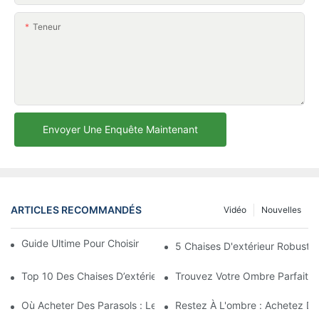
Teneur
Envoyer Une Enquête Maintenant
ARTICLES RECOMMANDÉS
Vidéo
Nouvelles
Guide Ultime Pour Choisir Le Parasol De Plage Parfait
5 Chaises D'extérieur Robuste
Top 10 Des Chaises D’extérieur Robustes Pour La Durabilité Et 
Trouvez Votre Ombre Parfaite 
Où Acheter Des Parasols : Les Meilleurs Magasins Pour Vos Beso
Restez À L'ombre : Achetez De