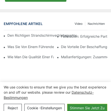
EMPFOHLENE ARTIKEL
Video
Nachrichten
Den Richtigen Strandschirmvertriebspartner Für Ihre Geschäftli
Fallstudien: Erfolgreiche Part
Was Sie Von Einem Führenden Hersteller Von Outdoor-Loungese
Die Vorteile Der Beschaffung 
Wie Man Die Qualität Einer Fabrik Für Outdoor-Loungesessel Beu
Maßanfertigungen: Zusammenar
We use cookies to ensure that we give you the best experience
on and off our website. please review our
Datenschutz-
Bestimmungen
Copyright © 2026 Ningbo Xuanheng Outdoor&Haushaltsgeräte
Reject
Cookie -Einstellungen
Stimmen Sie Jetzt Zu
Co., Ltd. |
Datenschutz richtlinie
Seitenverzeichnis