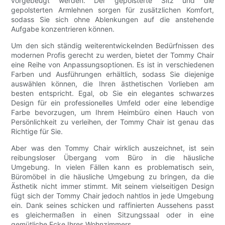
vorgebeugt werden. Der gepolsterte Sitz und die
gepolsterten Armlehnen sorgen für zusätzlichen Komfort,
sodass Sie sich ohne Ablenkungen auf die anstehende
Aufgabe konzentrieren können.
Um den sich ständig weiterentwickelnden Bedürfnissen des
modernen Profis gerecht zu werden, bietet der Tommy Chair
eine Reihe von Anpassungsoptionen. Es ist in verschiedenen
Farben und Ausführungen erhältlich, sodass Sie diejenige
auswählen können, die Ihren ästhetischen Vorlieben am
besten entspricht. Egal, ob Sie ein elegantes schwarzes
Design für ein professionelles Umfeld oder eine lebendige
Farbe bevorzugen, um Ihrem Heimbüro einen Hauch von
Persönlichkeit zu verleihen, der Tommy Chair ist genau das
Richtige für Sie.
Aber was den Tommy Chair wirklich auszeichnet, ist sein
reibungsloser Übergang vom Büro in die häusliche
Umgebung. In vielen Fällen kann es problematisch sein,
Büromöbel in die häusliche Umgebung zu bringen, da die
Ästhetik nicht immer stimmt. Mit seinem vielseitigen Design
fügt sich der Tommy Chair jedoch nahtlos in jede Umgebung
ein. Dank seines schicken und raffinierten Aussehens passt
es gleichermaßen in einen Sitzungssaal oder in eine
gemütliche Ecke Ihres Wohnzimmers.