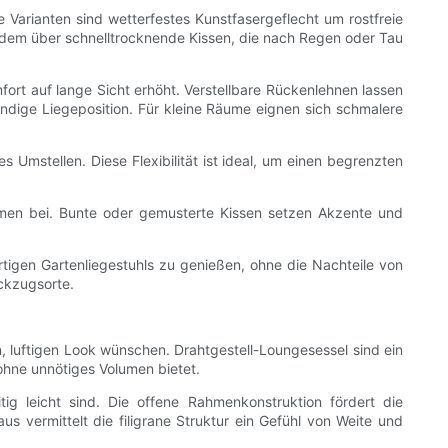
e Varianten sind wetterfestes Kunstfasergeflecht um rostfreie
udem über schnelltrocknende Kissen, die nach Regen oder Tau
fort auf lange Sicht erhöht. Verstellbare Rückenlehnen lassen
ändige Liegeposition. Für kleine Räume eignen sich schmalere
Umstellen. Diese Flexibilität ist ideal, um einen begrenzten
umen bei. Bunte oder gemusterte Kissen setzen Akzente und
ertigen Gartenliegestuhls zu genießen, ohne die Nachteile von
ckzugsorte.
n, luftigen Look wünschen. Drahtgestell-Loungesessel sind ein
l ohne unnötiges Volumen bietet.
ig leicht sind. Die offene Rahmenkonstruktion fördert die
s vermittelt die filigrane Struktur ein Gefühl von Weite und