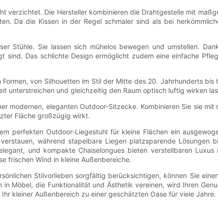
t verzichtet. Die Hersteller kombinieren die Drahtgestelle mit maßge
n. Da die Kissen in der Regel schmaler sind als bei herkömmliche
eser Stühle. Sie lassen sich mühelos bewegen und umstellen. Dank 
agt sind. Das schlichte Design ermöglicht zudem eine einfache Pfle
 von Formen, von Silhouetten im Stil der Mitte des 20. Jahrhunderts
t unterstreichen und gleichzeitig den Raum optisch luftig wirken la
iner modernen, eleganten Outdoor-Sitzecke. Kombinieren Sie sie mit 
nzter Fläche großzügig wirkt.
perfekten Outdoor-Liegestuhl für kleine Flächen ein ausgewogenes
u verstauen, während stapelbare Liegen platzsparende Lösungen bie
legant, und kompakte Chaiselongues bieten verstellbaren Luxus in 
se frischen Wind in kleine Außenbereiche.
nlichen Stilvorlieben sorgfältig berücksichtigen, können Sie eine
 in Möbel, die Funktionalität und Ästhetik vereinen, wird Ihren Gen
d Ihr kleiner Außenbereich zu einer geschätzten Oase für viele Jahre.