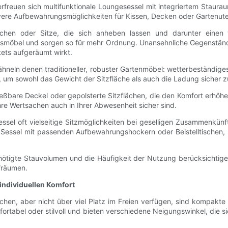
erfreuen sich multifunktionale Loungesessel mit integriertem Staura
vere Aufbewahrungsmöglichkeiten für Kissen, Decken oder Gartenuten
lächen oder Sitze, die sich anheben lassen und darunter einen 
möbel und sorgen so für mehr Ordnung. Unansehnliche Gegenstände 
tets aufgeräumt wirkt.
ähneln denen traditioneller, robuster Gartenmöbel: wetterbeständige
g, um sowohl das Gewicht der Sitzfläche als auch die Ladung sicher z
ßbare Deckel oder gepolsterte Sitzflächen, die den Komfort erhöhe
Ihre Wertsachen auch in Ihrer Abwesenheit sicher sind.
ssel oft vielseitige Sitzmöglichkeiten bei geselligen Zusammenkün
Sessel mit passenden Aufbewahrungshockern oder Beistelltischen, 
benötigte Stauvolumen und die Häufigkeit der Nutzung berücksichtig
fräumen.
individuellen Komfort
schen, aber nicht über viel Platz im Freien verfügen, sind kompakte
fortabel oder stilvoll und bieten verschiedene Neigungswinkel, die s