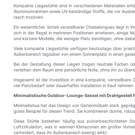
Kompakte Liegestühle sind in verschiedenen Materialien erhäl
Aluminiumrahmen sowie UV-beständige Stoffe, die vor Ausble
rasch trocknen.
Ein wesentlicher Vorteil verstellbarer Chaiselongues liegt i
sich in der Regel in mehreren Positionen arretieren, einige
und kürzere Modelle, die weniger Platz benötigen, ohne dabei
Viele kompakte Liegestühle verfügen heutzutage über praktis
Außenbereich tagsüber von einem Sonnenplatz in einen gese
Bei der Gestaltung dieser Liegen tragen neutrale Farben 
verleihen dem Raum eine persönliche Note, ohne ihn zu überl
Insgesamt ist die Investition in eine kompakte, verstellbare
viel Platzbedarf oder dauerhafter Installation in Kauf nehm
Minimalistische Outdoor-Lounge-Sessel mit Drahtgestell fü
Minimalismus hat das Design von Gartenmöbeln stark geprägt, 
gutes Beispiel für diesen Trend: Sie kombinieren dünne, robust
Diese Stühle bestehen häufig aus pulverbeschichteten Sta
Luftzirkulation, was in warmen Klimazonen ein großer Vortei
verhindert, dass Ihr Außenbereich beengt wirkt.