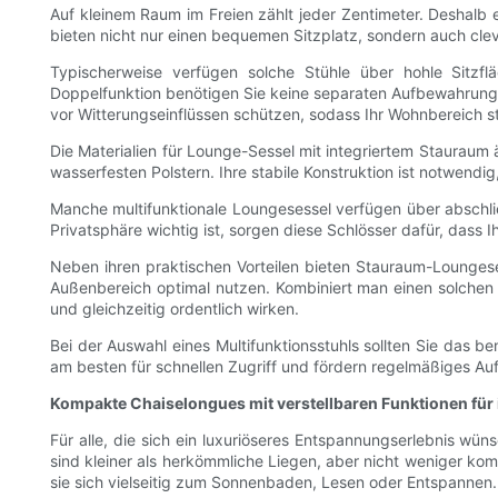
Auf kleinem Raum im Freien zählt jeder Zentimeter. Deshalb 
bieten nicht nur einen bequemen Sitzplatz, sondern auch cle
Typischerweise verfügen solche Stühle über hohle Sitzf
Doppelfunktion benötigen Sie keine separaten Aufbewahrungs
vor Witterungseinflüssen schützen, sodass Ihr Wohnbereich s
Die Materialien für Lounge-Sessel mit integriertem Stauraum 
wasserfesten Polstern. Ihre stabile Konstruktion ist notwendi
Manche multifunktionale Loungesessel verfügen über abschlie
Privatsphäre wichtig ist, sorgen diese Schlösser dafür, dass 
Neben ihren praktischen Vorteilen bieten Stauraum-Loungese
Außenbereich optimal nutzen. Kombiniert man einen solchen 
und gleichzeitig ordentlich wirken.
Bei der Auswahl eines Multifunktionsstuhls sollten Sie das 
am besten für schnellen Zugriff und fördern regelmäßiges Au
Kompakte Chaiselongues mit verstellbaren Funktionen für 
Für alle, die sich ein luxuriöseres Entspannungserlebnis wün
sind kleiner als herkömmliche Liegen, aber nicht weniger kom
sie sich vielseitig zum Sonnenbaden, Lesen oder Entspannen.