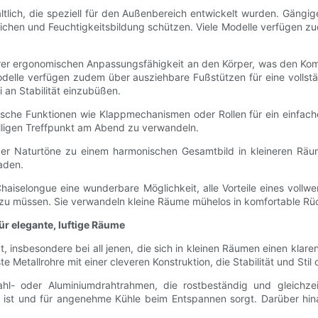
tlich, die speziell für den Außenbereich entwickelt wurden. Gängig
ichen und Feuchtigkeitsbildung schützen. Viele Modelle verfügen z
n ihrer ergonomischen Anpassungsfähigkeit an den Körper, was den Kom
 Modelle verfügen zudem über ausziehbare Fußstützen für eine vollst
 an Stabilität einzubüßen.
che Funktionen wie Klappmechanismen oder Rollen für ein einfaches 
lligen Treffpunkt am Abend zu verwandeln.
oder Naturtöne zu einem harmonischen Gesamtbild in kleineren Rä
aden.
 Chaiselongue eine wunderbare Möglichkeit, alle Vorteile eines vollw
en zu müssen. Sie verwandeln kleine Räume mühelos in komfortable Rü
r elegante, luftige Räume
insbesondere bei all jenen, die sich in kleinen Räumen einen klare
e Metallrohre mit einer cleveren Konstruktion, die Stabilität und Sti
hl- oder Aluminiumdrahtrahmen, die rostbeständig und gleichzeit
l ist und für angenehme Kühle beim Entspannen sorgt. Darüber hinau