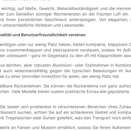
 wichtig, auf Maße, Gewicht, Materialbeständigkeit und die Harmon
 zum Genießen sonniger Wochenenden an der frischen Luft ein. Neb
d Ihren persönlichen Geschmack widerspiegeln. Von eleganten, mi
r unterschiedliche Vorlieben und Lebensstile.
lität und Benutzerfreundlichkeit vereinen
 benötigen oder nur wenig Platz haben, bieten kompakte, klappbare G
os zusammenklappen und platzsparend verstauen, sodass Ihr Außen
 oder unbequem – ganz im Gegensatz zu den oft mit Klappmöbeln asso
us leichten, aber robusten Aluminium- oder Stahlrahmen in Kombin
sind auch widerstandsfähig gegen die typischen Belastungen im A
 zu einer sinnvollen Investition für jeden, der wenig Platz hat.
lbare Rückenlehnen. Sie können die Rückenlehne von ganz aufrecht b
en. Viele Modelle bieten zudem praktische Extras wie gepolsterte 
tät. Sie lassen sich problemlos in verschiedenen Bereichen Ihres Zu
ßenbereich suchen, achten Sie auf ein schlankeres Gestell und k
t Tragetaschen oder Gurten geliefert, was den Transport noch einf
lette an Farben und Mustern erhältlich, sodass Sie Ihrem Außenber