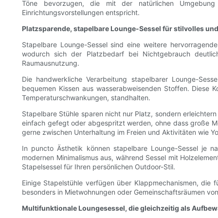
Töne bevorzugen, die mit der natürlichen Umgebung ha
Einrichtungsvorstellungen entspricht.
Platzsparende, stapelbare Lounge-Sessel für stilvolles und
Stapelbare Lounge-Sessel sind eine weitere hervorragende
wodurch sich der Platzbedarf bei Nichtgebrauch deutlich
Raumausnutzung.
Die handwerkliche Verarbeitung stapelbarer Lounge-Sessel
bequemen Kissen aus wasserabweisenden Stoffen. Diese Kom
Temperaturschwankungen, standhalten.
Stapelbare Stühle sparen nicht nur Platz, sondern erleichter
einfach gefegt oder abgespritzt werden, ohne dass große Mö
gerne zwischen Unterhaltung im Freien und Aktivitäten wie Y
In puncto Ästhetik können stapelbare Lounge-Sessel je na
modernen Minimalismus aus, während Sessel mit Holzelementen
Stapelsessel für Ihren persönlichen Outdoor-Stil.
Einige Stapelstühle verfügen über Klappmechanismen, die f
besonders in Mietwohnungen oder Gemeinschaftsräumen von Vort
Multifunktionale Loungesessel, die gleichzeitig als Aufb