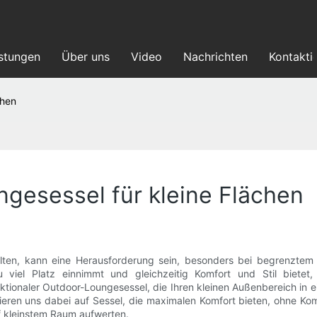
istungen
Über uns
Video
Nachrichten
Kontakti
chen
gesessel für kleine Flächen
ten, kann eine Herausforderung sein, besonders bei begrenztem P
viel Platz einnimmt und gleichzeitig Komfort und Stil bietet, 
nktionaler Outdoor-Loungesessel, die Ihren kleinen Außenbereich in
rieren uns dabei auf Sessel, die maximalen Komfort bieten, ohne K
f kleinstem Raum aufwerten.