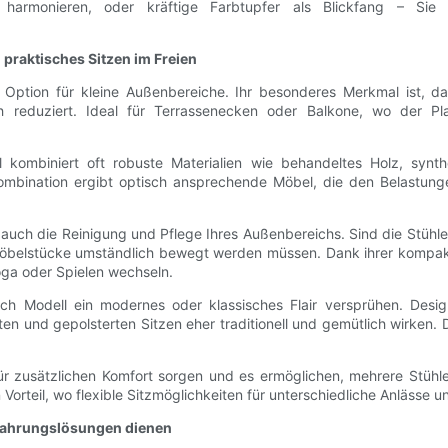
rmonieren, oder kräftige Farbtupfer als Blickfang – Sie f
 praktisches Sitzen im Freien
 Option für kleine Außenbereiche. Ihr besonderes Merkmal ist, d
 reduziert. Ideal für Terrassenecken oder Balkone, wo der Plat
 kombiniert oft robuste Materialien wie behandeltes Holz, synthe
bination ergibt optisch ansprechende Möbel, die den Belastunge
n auch die Reinigung und Pflege Ihres Außenbereichs. Sind die Stühle
belstücke umständlich bewegt werden müssen. Dank ihrer kompakten
oga oder Spielen wechseln.
ch Modell ein modernes oder klassisches Flair versprühen. Desi
 und gepolsterten Sitzen eher traditionell und gemütlich wirken. Da
ür zusätzlichen Komfort sorgen und es ermöglichen, mehrere Stüh
eil, wo flexible Sitzmöglichkeiten für unterschiedliche Anlässe une
ewahrungslösungen dienen