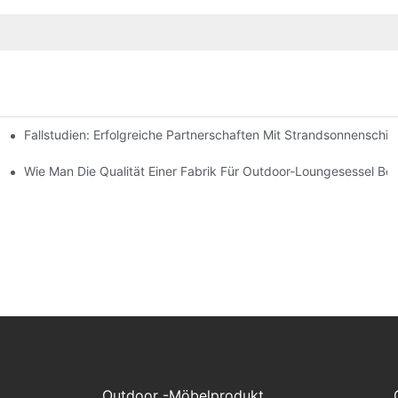
Fallstudien: Erfolgreiche Partnerschaften Mit Strandsonnenschir
chen Bedürfnisse Finden
-Lounge-Stühlen
Wie Man Die Qualität Einer Fabrik Für Outdoor-Loungesessel Beur
Outdoor -Möbelprodukt