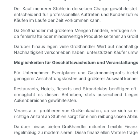
Der Kauf mehrerer Stühle in derselben Charge gewährleistet z
entscheidend für professionelles Auftreten und Kundenzufriede
Käufen im Laufe der Zeit vorkommen kann.
Da Großhändler mit größeren Mengen handeln, verfügen sie i
da fehlerhafte oder minderwertige Produkte seltener an Groß
Darüber hinaus legen viele Großhändler Wert auf nachhalti
Nachhaltigkeit verschrieben haben, unterstützen Käufer umwe
Möglichkeiten für Geschäftswachstum und Veranstaltung
Für Unternehmer, Eventplaner und Gastronomieprofis biete
geringerer Anschaffungskosten und größerer Auswahl können 
Restaurants, Hotels, Resorts und Strandclubs benötigen o
ermöglicht es diesen Betrieben, stets ausreichend Lieges
Außenbereichen gewährleisten.
Veranstalter profitieren von Großeinkäufen, da sie sich so 
richtige Anzahl an Stühlen sorgt für einen reibungslosen Abl
Darüber hinaus bieten Großhändler mitunter flexible Finan
regelmäßig zu modernisieren. Diese finanziellen Vorteile tr