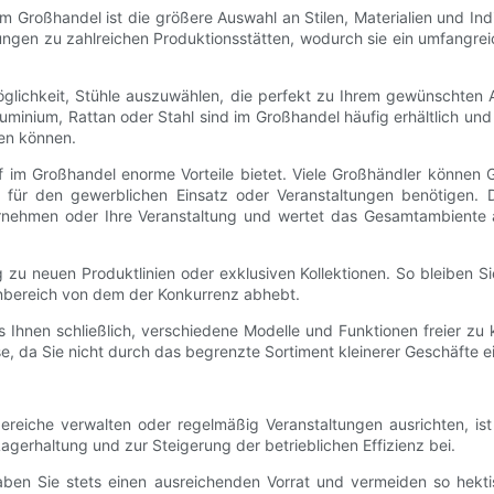
im Großhandel ist die größere Auswahl an Stilen, Materialien und Ind
ungen zu zahlreichen Produktionsstätten, wodurch sie ein umfangre
glichkeit, Stühle auszuwählen, die perfekt zu Ihrem gewünschten A
Aluminium, Rattan oder Stahl sind im Großhandel häufig erhältlich un
en können.
kauf im Großhandel enorme Vorteile bietet. Viele Großhändler können
le für den gewerblichen Einsatz oder Veranstaltungen benötigen. 
Unternehmen oder Ihre Veranstaltung und wertet das Gesamtambiente
 zu neuen Produktlinien oder exklusiven Kollektionen. So bleiben S
enbereich von dem der Konkurrenz abhebt.
hnen schließlich, verschiedene Modelle und Funktionen freier zu ko
, da Sie nicht durch das begrenzte Sortiment kleinerer Geschäfte e
eiche verwalten oder regelmäßig Veranstaltungen ausrichten, ist e
agerhaltung und zur Steigerung der betrieblichen Effizienz bei.
ben Sie stets einen ausreichenden Vorrat und vermeiden so hektis