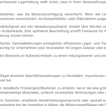
hauende Lagerhaltung stellt sicher, dass in Ihren Veranstaltungso
oduktlinien, was die Bestandsverfolgung vereinfacht. Wenn alle L
paraturen unkompliziert, da Kompatibilitäts- oder Stilprobleme ausg
stellhäufigkeit und den Verwaltungsaufwand. Anstatt über Wochen o
 Großeinkäufe. Eine optimierte Beschaffung schafft Freiräume für Ih
lanung nutzen können.
facher. Sammellieferungen ermöglichen effizientere Lager- und Tran
 wichtig für Unternehmen oder Veranstalter mit engem Zeitplan ode
des Bestands an Außensitzmöbeln zu einem reibungsloseren und bes
 Regel direktere Geschäftsbeziehungen zu Herstellern, Importeuren 
eit bei.
 detaillierte Produktspezifikationen zu erhalten, bevor sie eine g
minderwertige Materialien, schlecht verarbeitete Verbindungen oder
re Garantien, erweiterte Gewährleistungsansprüche oder speziell
sondere bei der Investition in Möbel, die Witterungseinflüssen wie 