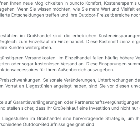
nen Ihnen neue Möglichkeiten in puncto Komfort, Kostenersparnis un
usgehen. Wenn Sie wissen möchten, wie Sie mehr Wert und Vielfalt e
undierte Entscheidungen treffen und Ihre Outdoor-Freizeitbereiche n
estühlen im Großhandel sind die erheblichen Kosteneinsparungen
Vergleich zum Einzelkauf im Einzelhandel. Diese Kosteneffizienz er
 ihre Kunden weitergeben.
ünstigeren Versandkosten. Im Einzelhandel fallen häufig höhere Ve
erten oder sogar kostenlosen Versand an. Diese Einsparungen summie
unktionsaccessoires für Ihren Außenbereich auszugeben.
n Preisschwankungen. Saisonale Veränderungen, Unterbrechungen der
inen Vorrat an Liegestühlen angelegt haben, sind Sie vor diesen 
te auf Garantieverlängerungen oder Partnerschaftsvergünstigungen,
nd stellen sicher, dass Ihr Großeinkauf eine Investition und nicht nur
on Liegestühlen im Großhandel eine hervorragende Strategie, um Ih
erschiedene Outdoor-Bedürfnisse geeignet sind.