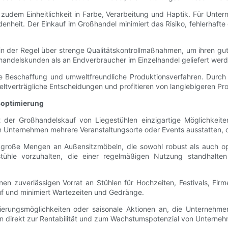
udem Einheitlichkeit in Farbe, Verarbeitung und Haptik. Für Untern
nheit. Der Einkauf im Großhandel minimiert das Risiko, fehlerhafte 
n der Regel über strenge Qualitätskontrollmaßnahmen, um ihren gu
handelskunden als an Endverbraucher im Einzelhandel geliefert werd
ge Beschaffung und umweltfreundliche Produktionsverfahren. Durch 
ltverträgliche Entscheidungen und profitieren von langlebigeren Pr
soptimierung
t der Großhandelskauf von Liegestühlen einzigartige Möglichkeit
Unternehmen mehrere Veranstaltungsorte oder Events ausstatten, oh
ft große Mengen an Außensitzmöbeln, die sowohl robust als auch o
tühle vorzuhalten, die einer regelmäßigen Nutzung standhalten 
einen zuverlässigen Vorrat an Stühlen für Hochzeiten, Festivals, Fi
auf und minimiert Wartezeiten und Gedränge.
zierungsmöglichkeiten oder saisonale Aktionen an, die Unternehme
agen direkt zur Rentabilität und zum Wachstumspotenzial von Untern