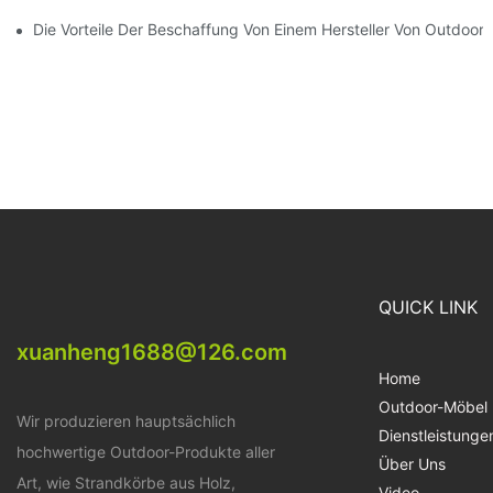
Die Vorteile Der Beschaffung Von Einem Hersteller Von Outdoor
QUICK LINK
xuanheng1688@126.com
Home
Outdoor-Möbel
Wir produzieren hauptsächlich
Dienstleistunge
hochwertige Outdoor-Produkte aller
Über Uns
Art, wie Strandkörbe aus Holz,
Video