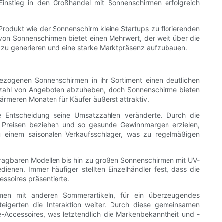
 Einstieg in den Großhandel mit Sonnenschirmen erfolgreich
 Produkt wie der Sonnenschirm kleine Startups zu florierenden
von Sonnenschirmen bietet einen Mehrwert, der weit über die
 zu generieren und eine starke Marktpräsenz aufzubauen.
bezogenen Sonnenschirmen in ihr Sortiment einen deutlichen
ielzahl von Angeboten abzuheben, doch Sonnenschirme bieten
ärmeren Monaten für Käufer äußerst attraktiv.
se Entscheidung seine Umsatzzahlen veränderte. Durch die
 Preisen beziehen und so gesunde Gewinnmargen erzielen,
u einem saisonalen Verkaufsschlager, was zu regelmäßigen
, tragbaren Modellen bis hin zu großen Sonnenschirmen mit UV-
ienen. Immer häufiger stellten Einzelhändler fest, dass die
ssoires präsentierte.
irmen mit anderen Sommerartikeln, für ein überzeugendes
eigerten die Interaktion weiter. Durch diese gemeinsamen
e-Accessoires, was letztendlich die Markenbekanntheit und -