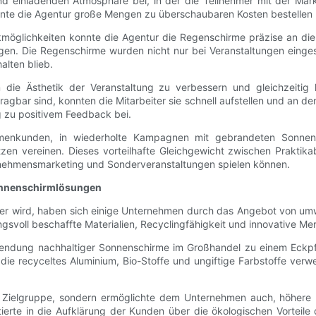
 einladenden Atmosphäre bei, in der die Teilnehmer mit der Marke
nnte die Agentur große Mengen zu überschaubaren Kosten bestellen
möglichkeiten konnte die Agentur die Regenschirme präzise an die
 sorgen. Die Regenschirme wurden nicht nur bei Veranstaltungen ei
lten blieb.
m die Ästhetik der Veranstaltung zu verbessern und gleichzeiti
tragbar sind, konnten die Mitarbeiter sie schnell aufstellen und an
ug zu positivem Feedback bei.
rmenkunden, in wiederholte Kampagnen mit gebrandeten Sonnen
 vereinen. Dieses vorteilhafte Gleichgewicht zwischen Praktikabil
nehmensmarketing und Sonderveranstaltungen spielen können.
Sonnenschirmlösungen
iger wird, haben sich einige Unternehmen durch das Angebot von u
gsvoll beschaffte Materialien, Recyclingfähigkeit und innovative M
wendung nachhaltiger Sonnenschirme im Großhandel zu einem Eckpf
, die recyceltes Aluminium, Bio-Stoffe und ungiftige Farbstoffe ve
 Zielgruppe, sondern ermöglichte dem Unternehmen auch, höhere P
tierte in die Aufklärung der Kunden über die ökologischen Vorteil