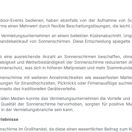
tdoor-Events bedienen, haben ebenfalls von der Aufnahme von Sonn
hirme einen Mehrwert durch flexible Beschattungslösungen, die leicht
tes Vermietungsunternehmen an einem beliebten Küstenabschnitt. Urs
handelseinkauf von Sonnenschirmen. Diese Entscheidung spiegelte 
b eine ausreichende Anzahl an Sonnenschirmen beschaffen, ohne 
glebigkeit und Wetterbeständigkeit der Sonnenschirme reduzierten di
onnenschutz, was sich in höheren Mietpreisen und mehr Stammkunde
onnenschirme mit weiteren Annehmlichkeiten wie wasserfesten Matten
sungen für Strandhochzeiten, Picknicks oder Firmenausflüge suchten
seits des traditionellen Geräteverleihs.
alen Medien konnte das Vermietungsunternehmen die Vorteile und di
 Qualität der Sonnenschirme hervorhoben, sorgten für positive Mu
 in der Vermietungsbranche sein kann.
rlebnisse
nschirme im Großhandel, da diese einen wesentlichen Beitrag zum Kom