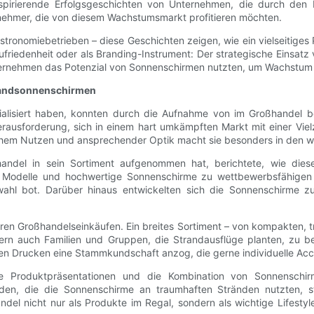
 inspirierende Erfolgsgeschichten von Unternehmen, die durch den
ernehmer, die von diesem Wachstumsmarkt profitieren möchten.
stronomiebetrieben – diese Geschichten zeigen, wie ein vielseitiges
edenheit oder als Branding-Instrument: Der strategische Einsatz 
Unternehmen das Potenzial von Sonnenschirmen nutzten, um Wachstum
trandsonnenschirmen
ezialisiert haben, konnten durch die Aufnahme von im Großhandel 
erausforderung, sich in einem hart umkämpften Markt mit einer V
ischem Nutzen und ansprechender Optik macht sie besonders in den w
ßhandel in sein Sortiment aufgenommen hat, berichtete, wie die
 Modelle und hochwertige Sonnenschirme zu wettbewerbsfähigen
ahl bot. Darüber hinaus entwickelten sich die Sonnenschirme z
hren Großhandelseinkäufen. Ein breites Sortiment – ​​von kompakten
dern auch Familien und Gruppen, die Strandausflüge planten, zu bed
en Drucken eine Stammkundschaft anzog, die gerne individuelle Acce
aktive Produktpräsentationen und die Kombination von Sonnensch
den, die die Sonnenschirme an traumhaften Stränden nutzten, st
del nicht nur als Produkte im Regal, sondern als wichtige Lifestyl