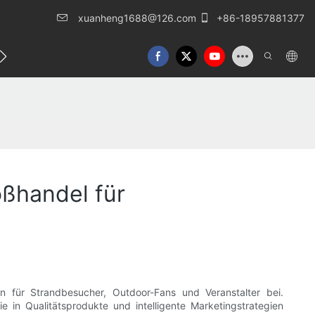
xuanheng1688@126.com
+86-18957881377
eren Sie uns
oßhandel für
n für Strandbesucher, Outdoor-Fans und Veranstalter bei.
in Qualitätsprodukte und intelligente Marketingstrategien