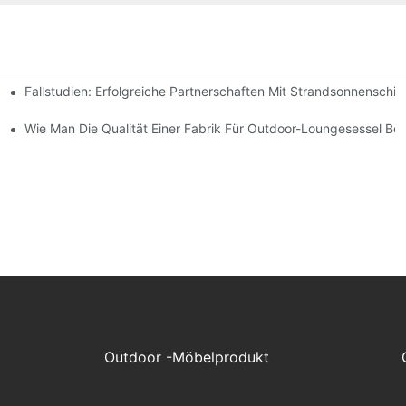
Fallstudien: Erfolgreiche Partnerschaften Mit Strandsonnenschir
chen Bedürfnisse Finden
-Lounge-Stühlen
Wie Man Die Qualität Einer Fabrik Für Outdoor-Loungesessel Beur
Outdoor -Möbelprodukt