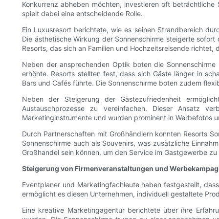
Konkurrenz abheben möchten, investieren oft beträchtlic
spielt dabei eine entscheidende Rolle.
Ein Luxusresort berichtete, wie es seinen Strandbereich d
Die ästhetische Wirkung der Sonnenschirme steigerte sofort 
Resorts, das sich an Familien und Hochzeitsreisende richtet, d
Neben der ansprechenden Optik boten die Sonnenschirme p
erhöhte. Resorts stellten fest, dass sich Gäste länger in
Bars und Cafés führte. Die Sonnenschirme boten zudem flexi
Neben der Steigerung der Gästezufriedenheit ermöglic
Austauschprozesse zu vereinfachen. Dieser Ansatz verb
Marketinginstrumente und wurden prominent in Werbefotos 
Durch Partnerschaften mit Großhändlern konnten Resorts Son
Sonnenschirme auch als Souvenirs, was zusätzliche Einnahmen
Großhandel sein können, um den Service im Gastgewerbe zu 
Steigerung von Firmenveranstaltungen und Werbekampa
Eventplaner und Marketingfachleute haben festgestellt, da
ermöglicht es diesen Unternehmen, individuell gestaltete Pro
Eine kreative Marketingagentur berichtete über ihre Erfa