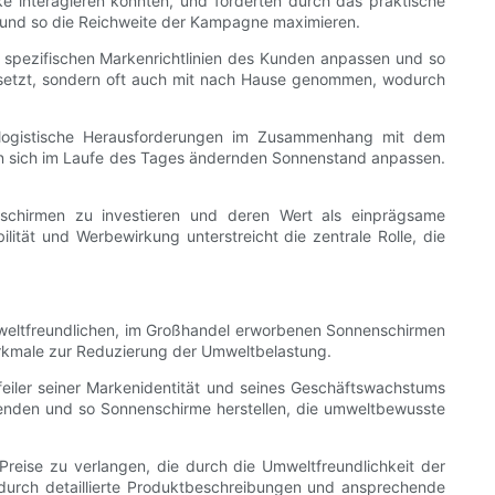
 interagieren konnten, und förderten durch das praktische
 und so die Reichweite der Kampagne maximieren.
 spezifischen Markenrichtlinien des Kunden anpassen und so
ngesetzt, sondern oft auch mit nach Hause genommen, wodurch
g logistische Herausforderungen im Zusammenhang mit dem
 den sich im Laufe des Tages ändernden Sonnenstand anpassen.
schirmen zu investieren und deren Wert als einprägsame
ität und Werbewirkung unterstreicht die zentrale Rolle, die
mweltfreundlichen, im Großhandel erworbenen Sonnenschirmen
erkmale zur Reduzierung der Umweltbelastung.
eiler seiner Markenidentität und seines Geschäftswachstums
rwenden und so Sonnenschirme herstellen, die umweltbewusste
reise zu verlangen, die durch die Umweltfreundlichkeit der
e durch detaillierte Produktbeschreibungen und ansprechende