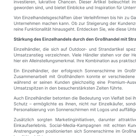
investieren, lukrative Chancen. Dieser Artikel beleuchtet
geworden sind, und bietet Einblicke und Inspiration für Unt
Von Einzelhandelsgeschäften über Verleihfirmen bis hin zu Ga
Unternehmen machen kann. Ob zur Steigerung der Kundenzufri
reine Funktionalität hinausgeht. Entdecken Sie, wie diese 
Stärkung des Einzelhandels durch den Großhandel mit S
Einzelhändler, die sich auf Outdoor- und Strandartikel sp
Umsatzanstieg verzeichnen. Viele Händler stehen vor der H
hier ein Alleinstellungsmerkmal. Ihre Kombination aus prakt
Ein Einzelhändler, der erfolgreich Sonnenschirme im Gro
Zusammenarbeit mit Großhändlern konnte er verschiedene
während er seinen Kunden gleichzeitig eine Premium-Ausw
Umsatzspitzen in den besucherstärksten Zeiten führte.
Auch Einzelhändler betonten die Bedeutung von Vielfalt bei i
Schutz – ermöglichte es ihnen, nicht nur Einzelkäufer, son
Personalisierung von Sonnenschirmen mit Logos und auffällig
Zusätzlich sorgten Marketinginitiativen, darunter attr
Einkaufserlebnis. Social-Media-Kampagnen mit echten Kun
Anstrengungen positionierten sich Sonnenschirme im Großhan