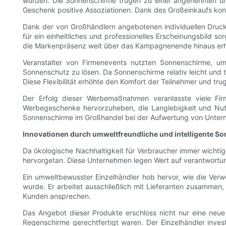
wurden. Die Sonnenschirme trugen zu einer angenehmen und
Geschenk positive Assoziationen. Dank des Großeinkaufs ko
Dank der von Großhändlern angebotenen individuellen Druck
für ein einheitliches und professionelles Erscheinungsbild
die Markenpräsenz weit über das Kampagnenende hinaus erha
Veranstalter von Firmenevents nutzten Sonnenschirme, u
Sonnenschutz zu lösen. Da Sonnenschirme relativ leicht und 
Diese Flexibilität erhöhte den Komfort der Teilnehmer und tr
Der Erfolg dieser Werbemaßnahmen veranlasste viele Fi
Werbegeschenke hervorzuheben, die Langlebigkeit und Nutzen
Sonnenschirme im Großhandel bei der Aufwertung von Unter
Innovationen durch umweltfreundliche und intelligente 
Da ökologische Nachhaltigkeit für Verbraucher immer wicht
hervorgetan. Diese Unternehmen legen Wert auf verantwortun
Ein umweltbewusster Einzelhändler hob hervor, wie die Ver
wurde. Er arbeitet ausschließlich mit Lieferanten zusammen
Kunden ansprechen.
Das Angebot dieser Produkte erschloss nicht nur eine neue
Regenschirme gerechtfertigt waren. Der Einzelhändler inves