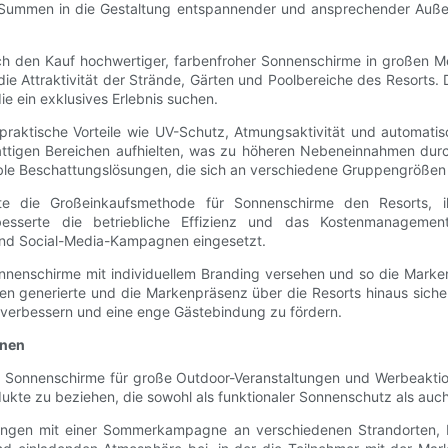
he Summen in die Gestaltung entspannender und ansprechender Auß
urch den Kauf hochwertiger, farbenfroher Sonnenschirme in großen 
die Attraktivität der Strände, Gärten und Poolbereiche des Resorts.
ie ein exklusives Erlebnis suchen.
raktische Vorteile wie UV-Schutz, Atmungsaktivität und automati
 schattigen Bereichen aufhielten, was zu höheren Nebeneinnahmen d
ble Beschattungslösungen, die sich an verschiedene Gruppengrößen
hte die Großeinkaufsmethode für Sonnenschirme den Resorts, 
esserte die betriebliche Effizienz und das Kostenmanagemen
und Social-Media-Kampagnen eingesetzt.
nenschirme mit individuellem Branding versehen und so die Markenb
 generierte und die Markenpräsenz über die Resorts hinaus sichert
verbessern und eine enge Gästebindung zu fördern.
gnen
ss Sonnenschirme für große Outdoor-Veranstaltungen und Werbeakti
dukte zu beziehen, die sowohl als funktionaler Sonnenschutz als auc
hrungen mit einer Sommerkampagne an verschiedenen Strandorten, 