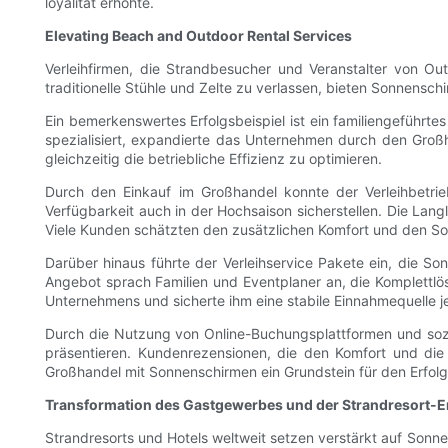
loyalität erhöhte.
Elevating Beach and Outdoor Rental Services
Verleihfirmen, die Strandbesucher und Veranstalter von Ou
traditionelle Stühle und Zelte zu verlassen, bieten Sonnensc
Ein bemerkenswertes Erfolgsbeispiel ist ein familiengeführ
spezialisiert, expandierte das Unternehmen durch den Groß
gleichzeitig die betriebliche Effizienz zu optimieren.
Durch den Einkauf im Großhandel konnte der Verleihbetrie
Verfügbarkeit auch in der Hochsaison sicherstellen. Die Lan
Viele Kunden schätzten den zusätzlichen Komfort und den S
Darüber hinaus führte der Verleihservice Pakete ein, die S
Angebot sprach Familien und Eventplaner an, die Komplettlö
Unternehmens und sicherte ihm eine stabile Einnahmequelle jen
Durch die Nutzung von Online-Buchungsplattformen und sozi
präsentieren. Kundenrezensionen, die den Komfort und die
Großhandel mit Sonnenschirmen ein Grundstein für den Erfolg
Transformation des Gastgewerbes und der Strandresort-E
Strandresorts und Hotels weltweit setzen verstärkt auf Sonne