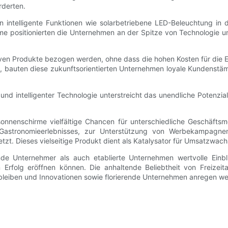
rderten.
en intelligente Funktionen wie solarbetriebene LED-Beleuchtung in
irme positionierten die Unternehmen an der Spitze von Technologi
ven Produkte bezogen werden, ohne dass die hohen Kosten für die E
n, bauten diese zukunftsorientierten Unternehmen loyale Kundenstä
 intelligenter Technologie unterstreicht das unendliche Potenzia
nenschirme vielfältige Chancen für unterschiedliche Geschäftsmo
Gastronomieerlebnisses, zur Unterstützung von Werbekampagnen
tzt. Dieses vielseitige Produkt dient als Katalysator für Umsatzw
e Unternehmer als auch etablierte Unternehmen wertvolle Einbl
folg eröffnen können. Die anhaltende Beliebtheit von Freizeitak
bleiben und Innovationen sowie florierende Unternehmen anregen w