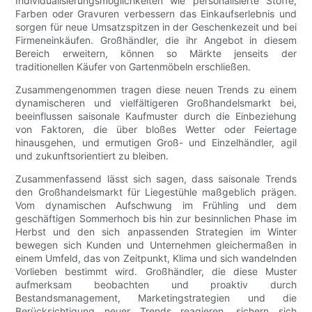
Individualisierungsmöglichkeiten wie personalisierte Stoffe,
Farben oder Gravuren verbessern das Einkaufserlebnis und
sorgen für neue Umsatzspitzen in der Geschenkezeit und bei
Firmeneinkäufen. Großhändler, die ihr Angebot in diesem
Bereich erweitern, können so Märkte jenseits der
traditionellen Käufer von Gartenmöbeln erschließen.
Zusammengenommen tragen diese neuen Trends zu einem
dynamischeren und vielfältigeren Großhandelsmarkt bei,
beeinflussen saisonale Kaufmuster durch die Einbeziehung
von Faktoren, die über bloßes Wetter oder Feiertage
hinausgehen, und ermutigen Groß- und Einzelhändler, agil
und zukunftsorientiert zu bleiben.
Zusammenfassend lässt sich sagen, dass saisonale Trends
den Großhandelsmarkt für Liegestühle maßgeblich prägen.
Vom dynamischen Aufschwung im Frühling und dem
geschäftigen Sommerhoch bis hin zur besinnlichen Phase im
Herbst und den sich anpassenden Strategien im Winter
bewegen sich Kunden und Unternehmen gleichermaßen in
einem Umfeld, das von Zeitpunkt, Klima und sich wandelnden
Vorlieben bestimmt wird. Großhändler, die diese Muster
aufmerksam beobachten und proaktiv durch
Bestandsmanagement, Marketingstrategien und die
Berücksichtigung neuer Trends reagieren, sichern sich