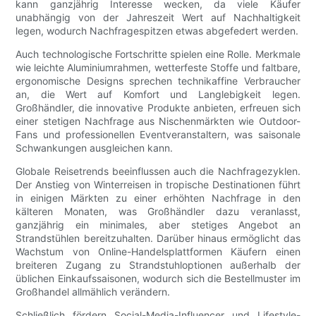
kann ganzjährig Interesse wecken, da viele Käufer
unabhängig von der Jahreszeit Wert auf Nachhaltigkeit
legen, wodurch Nachfragespitzen etwas abgefedert werden.
Auch technologische Fortschritte spielen eine Rolle. Merkmale
wie leichte Aluminiumrahmen, wetterfeste Stoffe und faltbare,
ergonomische Designs sprechen technikaffine Verbraucher
an, die Wert auf Komfort und Langlebigkeit legen.
Großhändler, die innovative Produkte anbieten, erfreuen sich
einer stetigen Nachfrage aus Nischenmärkten wie Outdoor-
Fans und professionellen Eventveranstaltern, was saisonale
Schwankungen ausgleichen kann.
Globale Reisetrends beeinflussen auch die Nachfragezyklen.
Der Anstieg von Winterreisen in tropische Destinationen führt
in einigen Märkten zu einer erhöhten Nachfrage in den
kälteren Monaten, was Großhändler dazu veranlasst,
ganzjährig ein minimales, aber stetiges Angebot an
Strandstühlen bereitzuhalten. Darüber hinaus ermöglicht das
Wachstum von Online-Handelsplattformen Käufern einen
breiteren Zugang zu Strandstuhloptionen außerhalb der
üblichen Einkaufssaisonen, wodurch sich die Bestellmuster im
Großhandel allmählich verändern.
Schließlich fördern Social-Media-Influencer und Lifestyle-