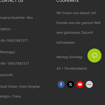
CONTACT US
COOPERATE
Wir freuen uns darauf, mit
Ansprechpartner: Alex
Kunden aus der ganzen Welt
Telefon:
eine glänzende Zukunft
+86-18957881377
aufzubauen.
Whatsapp:
Montag Sonntag:
+86-
18957881377
24 * 7Kundendienst
Anschrift:
Stadt Xidian, Kreis Ninghai,
Ningbo, China