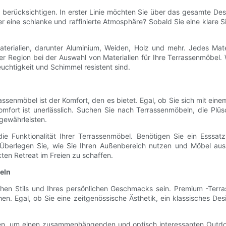
 berücksichtigen. In erster Linie möchten Sie über das gesamte De
eine schlanke und raffinierte Atmosphäre? Sobald Sie eine klare S
Materialien, darunter Aluminium, Weiden, Holz und mehr. Jedes Mate
hrer Region bei der Auswahl von Materialien für Ihre Terrassenmöbel
uchtigkeit und Schimmel resistent sind.
rrassenmöbel ist der Komfort, den es bietet. Egal, ob Sie sich mit e
fort ist unerlässlich. Suchen Sie nach Terrassenmöbeln, die Plüs
gewährleisten.
ie Funktionalität Ihrer Terrassenmöbel. Benötigen Sie ein Esssatz
erlegen Sie, wie Sie Ihren Außenbereich nutzen und Möbel aus wä
en Retreat im Freien zu schaffen.
beln
lichen Stils und Ihres persönlichen Geschmacks sein. Premium -Terr
 Egal, ob Sie eine zeitgenössische Ästhetik, ein klassisches Des
n, um einen zusammenhängenden und optisch interessanten Outdoo