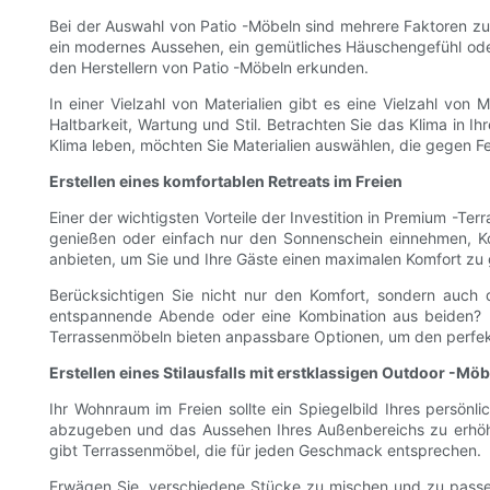
Bei der Auswahl von Patio -Möbeln sind mehrere Faktoren zu
ein modernes Aussehen, ein gemütliches Häuschengefühl oder 
den Herstellern von Patio -Möbeln erkunden.
In einer Vielzahl von Materialien gibt es eine Vielzahl von 
Haltbarkeit, Wartung und Stil. Betrachten Sie das Klima in I
Klima leben, möchten Sie Materialien auswählen, die gegen Fe
Erstellen eines komfortablen Retreats im Freien
Einer der wichtigsten Vorteile der Investition in Premium -Te
genießen oder einfach nur den Sonnenschein einnehmen, Kom
anbieten, um Sie und Ihre Gäste einen maximalen Komfort zu 
Berücksichtigen Sie nicht nur den Komfort, sondern auch d
entspannende Abende oder eine Kombination aus beiden? Üb
Terrassenmöbeln bieten anpassbare Optionen, um den perfekt
Erstellen eines Stilausfalls mit erstklassigen Outdoor -Mö
Ihr Wohnraum im Freien sollte ein Spiegelbild Ihres persön
abzugeben und das Aussehen Ihres Außenbereichs zu erhöhen.
gibt Terrassenmöbel, die für jeden Geschmack entsprechen.
Erwägen Sie, verschiedene Stücke zu mischen und zu passe