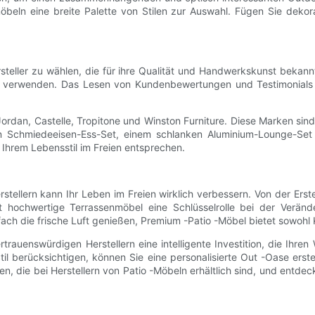
möbeln eine breite Palette von Stilen zur Auswahl. Fügen Sie dek
rsteller zu wählen, die für ihre Qualität und Handwerkskunst bekann
n verwenden. Das Lesen von Kundenbewertungen und Testimonials ka
dan, Castelle, Tropitone und Winston Furniture. Diese Marken sind fü
hen Schmiedeeisen-Ess-Set, einem schlanken Aluminium-Lounge-Se
e Ihrem Lebensstil im Freien entsprechen.
tellern kann Ihr Leben im Freien wirklich verbessern. Von der Erstel
 hochwertige Terrassenmöbel eine Schlüsselrolle bei der Veränd
ch die frische Luft genießen, Premium -Patio -Möbel bietet sowohl Kom
rauenswürdigen Herstellern eine intelligente Investition, die Ihr
il berücksichtigen, können Sie eine personalisierte Out -Oase erst
n, die bei Herstellern von Patio -Möbeln erhältlich sind, und entde