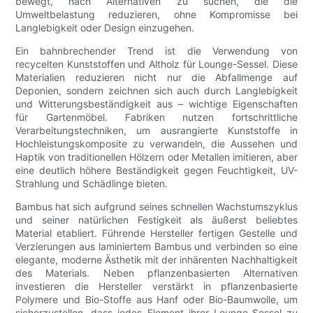
bewegt, nach Alternativen zu suchen, die die
Umweltbelastung reduzieren, ohne Kompromisse bei
Langlebigkeit oder Design einzugehen.
Ein bahnbrechender Trend ist die Verwendung von
recycelten Kunststoffen und Altholz für Lounge-Sessel. Diese
Materialien reduzieren nicht nur die Abfallmenge auf
Deponien, sondern zeichnen sich auch durch Langlebigkeit
und Witterungsbeständigkeit aus – wichtige Eigenschaften
für Gartenmöbel. Fabriken nutzen fortschrittliche
Verarbeitungstechniken, um ausrangierte Kunststoffe in
Hochleistungskomposite zu verwandeln, die Aussehen und
Haptik von traditionellen Hölzern oder Metallen imitieren, aber
eine deutlich höhere Beständigkeit gegen Feuchtigkeit, UV-
Strahlung und Schädlinge bieten.
Bambus hat sich aufgrund seines schnellen Wachstumszyklus
und seiner natürlichen Festigkeit als äußerst beliebtes
Material etabliert. Führende Hersteller fertigen Gestelle und
Verzierungen aus laminiertem Bambus und verbinden so eine
elegante, moderne Ästhetik mit der inhärenten Nachhaltigkeit
des Materials. Neben pflanzenbasierten Alternativen
investieren die Hersteller verstärkt in pflanzenbasierte
Polymere und Bio-Stoffe aus Hanf oder Bio-Baumwolle, um
sicherzustellen, dass jedes Element ihrer Lounge-Sessel zu