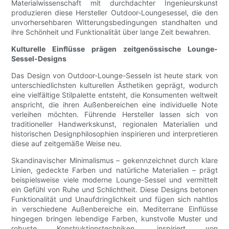
Materialwissenschaft mit durchdachter Ingenieurskunst
produzieren diese Hersteller Outdoor-Loungesessel, die den
unvorhersehbaren Witterungsbedingungen standhalten und
ihre Schönheit und Funktionalität über lange Zeit bewahren.
Kulturelle Einflüsse prägen zeitgenössische Lounge-
Sessel-Designs
Das Design von Outdoor-Lounge-Sesseln ist heute stark von
unterschiedlichsten kulturellen Ästhetiken geprägt, wodurch
eine vielfältige Stilpalette entsteht, die Konsumenten weltweit
anspricht, die ihren Außenbereichen eine individuelle Note
verleihen möchten. Führende Hersteller lassen sich von
traditioneller Handwerkskunst, regionalen Materialien und
historischen Designphilosophien inspirieren und interpretieren
diese auf zeitgemäße Weise neu.
Skandinavischer Minimalismus – gekennzeichnet durch klare
Linien, gedeckte Farben und natürliche Materialien – prägt
beispielsweise viele moderne Lounge-Sessel und vermittelt
ein Gefühl von Ruhe und Schlichtheit. Diese Designs betonen
Funktionalität und Unaufdringlichkeit und fügen sich nahtlos
in verschiedene Außenbereiche ein. Mediterrane Einflüsse
hingegen bringen lebendige Farben, kunstvolle Muster und
robuste Konstruktionstechniken, inspiriert von