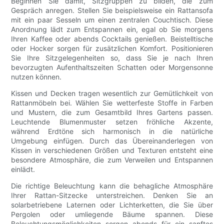
Beginnen Sie damit, Sitzgruppen zu bilden, die zum
Gespräch anregen. Stellen Sie beispielsweise ein Rattansofa
mit ein paar Sesseln um einen zentralen Couchtisch. Diese
Anordnung lädt zum Entspannen ein, egal ob Sie morgens
Ihren Kaffee oder abends Cocktails genießen. Beistelltische
oder Hocker sorgen für zusätzlichen Komfort. Positionieren
Sie Ihre Sitzgelegenheiten so, dass Sie je nach Ihren
bevorzugten Aufenthaltszeiten Schatten oder Morgensonne
nutzen können.
Kissen und Decken tragen wesentlich zur Gemütlichkeit von
Rattanmöbeln bei. Wählen Sie wetterfeste Stoffe in Farben
und Mustern, die zum Gesamtbild Ihres Gartens passen.
Leuchtende Blumenmuster setzen fröhliche Akzente,
während Erdtöne sich harmonisch in die natürliche
Umgebung einfügen. Durch das Übereinanderlegen von
Kissen in verschiedenen Größen und Texturen entsteht eine
besondere Atmosphäre, die zum Verweilen und Entspannen
einlädt.
Die richtige Beleuchtung kann die behagliche Atmosphäre
Ihrer Rattan-Sitzecke unterstreichen. Denken Sie an
solarbetriebene Laternen oder Lichterketten, die Sie über
Pergolen oder umliegende Bäume spannen. Diese
Beleuchtungsmöglichkeiten sorgen abends für ein sanftes