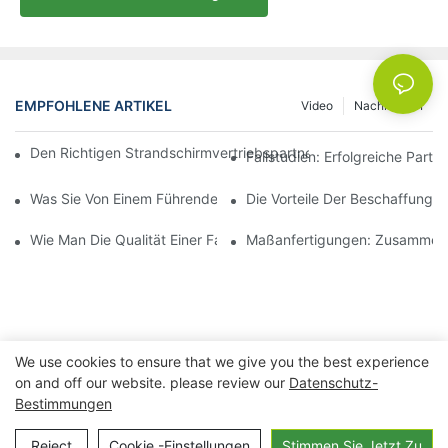
EMPFOHLENE ARTIKEL
Video
Nachrichten
Den Richtigen Strandschirmvertriebspartner Für Ihre Geschäftli
Fallstudien: Erfolgreiche Part
Was Sie Von Einem Führenden Hersteller Von Outdoor-Loungese
Die Vorteile Der Beschaffung 
Wie Man Die Qualität Einer Fabrik Für Outdoor-Loungesessel Beu
Maßanfertigungen: Zusammenar
We use cookies to ensure that we give you the best experience
on and off our website. please review our
Datenschutz-
Bestimmungen
Copyright © 2026 Ningbo Xuanheng Outdoor&Haushaltsgeräte
Reject
Cookie -Einstellungen
Stimmen Sie Jetzt Zu