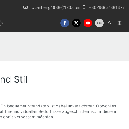
xuanheng1688@126.com
+86-18957881377
eren Sie uns
d Stil
in bequemer Strandkorb ist dabei unverzichtbar. Obwohl es
f Ihre individuellen Bedürfnisse zugeschnitten ist. In diesem
nderlebnis verbessern möchten.