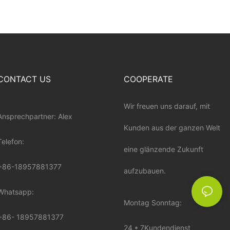
CONTACT US
COOPERATE
Wir freuen uns darauf, mit
Ansprechpartner: Alex
Kunden aus der ganzen Welt
Telefon:
eine glänzende Zukunft
+86-18957881377
aufzubauen.
Whatsapp:
Montag Sonntag:
+86-
18957881377
24 * 7Kundendienst