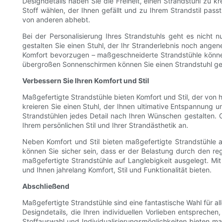
Designdetails haben Sie die Freiheit, einen Strandstuhl zu kr
Stoff wählen, der Ihnen gefällt und zu Ihrem Strandstil pass
von anderen abhebt.
Bei der Personalisierung Ihres Strandstuhls geht es nicht 
gestalten Sie einen Stuhl, der Ihr Stranderlebnis noch ange
Komfort bevorzugen – maßgeschneiderte Strandstühle können
übergroßen Sonnenschirmen können Sie einen Strandstuhl gest
Verbessern Sie Ihren Komfort und Stil
Maßgefertigte Strandstühle bieten Komfort und Stil, der von 
kreieren Sie einen Stuhl, der Ihnen ultimative Entspannung u
Strandstühlen jedes Detail nach Ihren Wünschen gestalten. 
Ihrem persönlichen Stil und Ihrer Strandästhetik an.
Neben Komfort und Stil bieten maßgefertigte Strandstühle a
können Sie sicher sein, dass er der Belastung durch den r
maßgefertigte Strandstühle auf Langlebigkeit ausgelegt. Mit 
und Ihnen jahrelang Komfort, Stil und Funktionalität bieten.
Abschließend
Maßgefertigte Strandstühle sind eine fantastische Wahl für al
Designdetails, die Ihren individuellen Vorlieben entsprechen
Stoffauswahl und Individualisierungsmöglichkeiten bieten ma