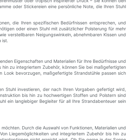
reifenmuster oder tropisch inspirierter Druck – Sie können den
ramme oder Stickereien eine persönliche Note, die Ihren Stuhl
ionen, die Ihren spezifischen Bedürfnissen entsprechen, und
ötigen oder einen Stuhl mit zusätzlicher Polsterung für mehr
 wie verstellbaren Neigungswinkeln, abnehmbaren Kissen und
ist.
senden Eigenschaften und Materialien für Ihre Bedürfnisse und
is hin zu integriertem Zubehör, können Sie bei maßgefertigten
len Look bevorzugen, maßgefertigte Strandstühle passen sich
 Stuhl investieren, der nach Ihren Vorgaben gefertigt wird,
truktion bis hin zu hochwertigen Stoffen und Polstern sind
l ein langlebiger Begleiter für all Ihre Strandabenteuer sein
ern möchten. Durch die Auswahl von Funktionen, Materialien und
t. Von Liegemöglichkeiten und integriertem Zubehör bis hin zu
ndardoptionen nicht erreicht wird. Ob Sie gerne in der Sonne