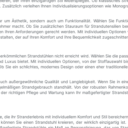
eieren, der Ihren einzigartigen Stil widerspiegelt. Ob klassisches St
t. Zusätzlich verleihen Ihnen Individualisierungsoptionen wie Monog
nur um Ästhetik, sondern auch um Funktionalität. Wählen Sie Funkt
nehmer macht. Ob Sie zusätzlichen Stauraum für Strandutensilien ben
 Ihren Anforderungen gerecht werden. Mit individuellen Optionen
alten, der auf Ihren Komfort und Ihre Bequemlichkeit zugeschnitten 
herkömmlichen Strandstühlen nicht erreicht wird. Wählen Sie die pas
nd Luxus bietet. Mit individuellen Optionen, von der Stoffauswahl b
Ob Sie ein schlichtes, modernes Design oder einen eher traditionel
uch außergewöhnliche Qualität und Langlebigkeit. Wenn Sie in einen
egelmäßigen Strandgebrauch standhält. Von der robusten Rahmenkons
der richtigen Pflege und Wartung kann Ihr maßgefertigter Strandstuh
le, die ihr Stranderlebnis mit individuellem Komfort und Stil bereich
, können Sie einen Strandstuhl kreieren, der wirklich einzigartig is
ßgefertigte Strandstühle ein Maß an Personalisierung, das von Sta