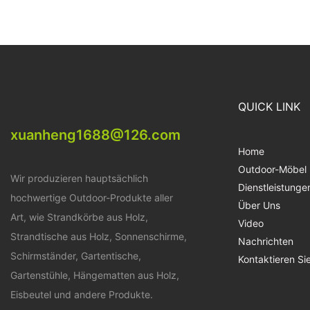
QUICK LINK
xuanheng1688@126.com
Home
Outdoor-Möbel
Wir produzieren hauptsächlich
Dienstleistunge
hochwertige Outdoor-Produkte aller
Über Uns
Art, wie Strandkörbe aus Holz,
Video
Strandtische aus Holz, Sonnenschirme,
Nachrichten
Schirmständer, Gartentische,
Kontaktieren Si
Gartenstühle, Hängematten aus Holz,
Eisbeutel und andere Produkte.