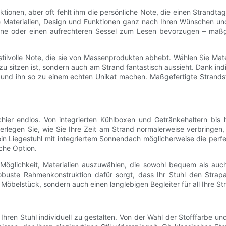
tionen, aber oft fehlt ihm die persönliche Note, die einen Strandta
aterialien, Design und Funktionen ganz nach Ihren Wünschen und kr
onne oder einen aufrechteren Sessel zum Lesen bevorzugen – maß
ilvolle Note, die sie von Massenprodukten abhebt. Wählen Sie Materi
u sitzen ist, sondern auch am Strand fantastisch aussieht. Dank ind
und ihn so zu einem echten Unikat machen. Maßgefertigte Strandstüh
chier endlos. Von integrierten Kühlboxen und Getränkehaltern bis 
erlegen Sie, wie Sie Ihre Zeit am Strand normalerweise verbringe
n Liegestuhl mit integriertem Sonnendach möglicherweise die perfekte
sche Option.
e Möglichkeit, Materialien auszuwählen, die sowohl bequem als auc
obuste Rahmenkonstruktion dafür sorgt, dass Ihr Stuhl den Strap
s Möbelstück, sondern auch einen langlebigen Begleiter für all Ihre S
 Ihren Stuhl individuell zu gestalten. Von der Wahl der Stofffarbe 