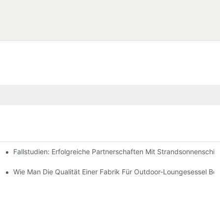
Fallstudien: Erfolgreiche Partnerschaften Mit Strandsonnenschir
chen Bedürfnisse Finden
-Lounge-Stühlen
Wie Man Die Qualität Einer Fabrik Für Outdoor-Loungesessel Beur