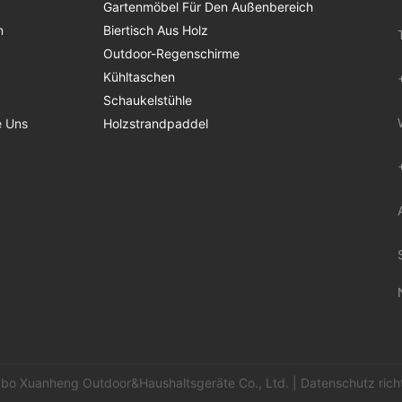
Gartenmöbel Für Den Außenbereich
n
Biertisch Aus Holz
Outdoor-Regenschirme
Kühltaschen
Schaukelstühle
e Uns
Holzstrandpaddel
bo Xuanheng Outdoor&Haushaltsgeräte Co., Ltd. |
Datenschutz richt