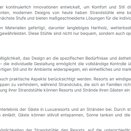
r kontinuierlich Innovationen entwickelt, um Komfort und Stil d
ganten, modernen Designs von heute haben Strandstühle eine b
nächste Stufe und bieten maßgeschneiderte Lösungen für die individ
Materialien gefertigt, darunter langlebiges Hartholz, wetterbes
ewährleisten. Diese Stühle sind nicht nur bequem, sondern auch opt
e Möglichkeit, das Design an die spezifischen Bedürfnisse und ästh
 die individuelle Gestaltung ermöglicht die vollständige Kontrolle
rtigen Stil und ihr Ambiente widerspiegeln, ein einheitliches und ma
 auch praktische Aspekte berücksichtigt werden. Resorts an windige
ppen zu verhindern, während Strandclubs, die sich an Familien richt
ltung ihrer Strandstühle können Resorts und Strände ihren Gästen ei
erlebnis der Gäste in Luxusresorts und an Stränden bei. Durch sti
einlädt. Gäste können stilvoll entspannen, Sonne tanken und di
öglichkeiten der Strandstühle den Resorts, auf die unterschiedli