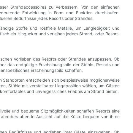
ieser Strandaccessoires zu verbessern. Von den einfachen
edeutende Entwicklung in Form und Funktion durchlaufen.
uellen Bedürfnisse jedes Resorts oder Strandes.
tändige Stoffe und rostfreie Metalle, um Langlebigkeit und
isch ein Hingucker und verleihen jedem Strand- oder Resort-
etischen Vorlieben des Resorts oder Strandes anzupassen. Ob
 über das endgültige Erscheinungsbild der Stühle. Resorts und
rkenspezifisches Erscheinungsbild schaffen.
n Standorten entscheiden sich beispielsweise möglicherweise
en, Stühle mit verstellbarer Liegeposition wählen, um Gästen
n komfortables und unvergessliches Erlebnis am Strand bieten.
lvolle und bequeme Sitzmöglichkeiten schaffen Resorts eine
e atemberaubende Aussicht auf die Küste bequem von ihren
chen Bedürfnisse und Vorlieben ihrer Gäste einzugehen. Ob