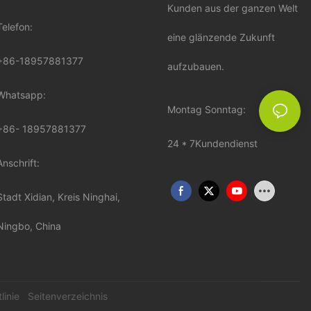
Kunden aus der ganzen Welt
Telefon:
eine glänzende Zukunft
+86-18957881377
aufzubauen.
Whatsapp:
Montag Sonntag:
+86-
18957881377
24 * 7Kundendienst
Anschrift:
Stadt Xidian, Kreis Ninghai,
Ningbo, China
linie
Seitenverzeichnis