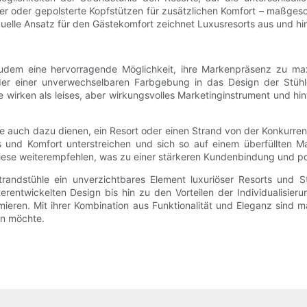
ter oder gepolsterte Kopfstützen für zusätzlichen Komfort – maßgesc
uelle Ansatz für den Gästekomfort zeichnet Luxusresorts aus und hi
zudem eine hervorragende Möglichkeit, ihre Markenpräsenz zu ma
 oder einer unverwechselbaren Farbgebung in das Design der Stü
wirken als leises, aber wirkungsvolles Marketinginstrument und hin
uch dazu dienen, ein Resort oder einen Strand von der Konkurrenz 
s und Komfort unterstreichen und sich so auf einem überfüllten M
 diese weiterempfehlen, was zu einer stärkeren Kundenbindung und p
andstühle ein unverzichtbares Element luxuriöser Resorts und St
terentwickelten Design bis hin zu den Vorteilen der Individualisier
eren. Mit ihrer Kombination aus Funktionalität und Eleganz sind ma
en möchte.