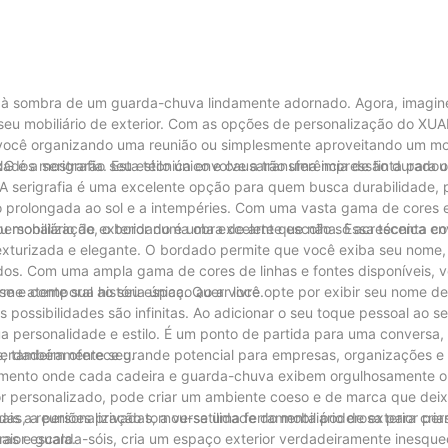
do à sombra de um guarda-chuva lindamente adornado. Agora, imagine
 seu mobiliário de exterior. Com as opções de personalização do X
ja você organizando uma reunião ou simplesmente aproveitando um 
lizados mostrarão seu estilo único e causarão uma impressão durado
 serigrafia. Esta técnica envolve a transferência de tinta para o
A serigrafia é uma excelente opção para quem busca durabilidade, po
 prolongada ao sol e a intempéries. Com uma vasta gama de cores 
seu mobiliário de exterior numa obra de arte que não só acrescenta 
ersonalização, o bordado é uma excelente escolha. Essa técnica en
exturizada e elegante. O bordado permite que você exiba seu nome, 
dos. Com uma ampla gama de cores de linhas e fontes disponíveis, v
rme atemporal ao seu espaço ao ar livre.
 e conte sua história única. Quer você opte por exibir seu nome de 
 possibilidades são infinitas. Ao adicionar o seu toque pessoal ao se
sua personalidade e estilo. É um ponto de partida para uma conversa,
verdadeiramente seu.
ais; também oferece grande potencial para empresas, organizações e
amento onde cada cadeira e guarda-chuva exibem orgulhosamente o 
erior personalizado, pode criar um ambiente coeso e de marca que dei
 a reuniões privadas, a versatilidade do mobiliário de exterior per
as, a personalização tornou-se uma ferramenta poderosa para cri
aior escala.
ras e guarda-sóis, cria um espaço exterior verdadeiramente inesque