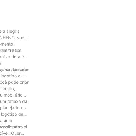
 a alegria
UANHENG, você
momento
ura em seus
 tecido da
is a tinta é
e
cor, mas também
volve costurar
logotipo ou
ocê pode criar
família,
u mobiliário
 um reflexo da
 planejadores
logotipo da
xa uma
sonalizado vai
ar momentos
cível. Quer