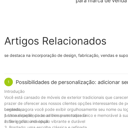
para marca de venda
Artigos Relacionados
se destaca na incorporação de design, fabricação, vendas e sup
​Possibilidades de personalização: adicionar 
1
Introdução
Você está cansado de móveis de exterior tradicionais que carec
prazer de oferecer aos nossos clientes opções interessantes de p
bordado, agora você pode exibir orgulhosamente seu nome ou log
Legendas:
personalização, pode adicionar um toque único e memorável à sua
1. Uma experiência ao ar livre personalizada
estilo e gosto individual.
2. Serigrafia: uma opção vibrante e durável
3. Bordado: uma escolha clássica e refinada