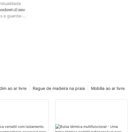
vidualidade
ansformar sua
morável. Com
as e guarda-
e uma impressão
exo da sua
dim ao ar livre
Rague de madeira na praia
Mobília ao ar livre