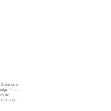
NG, temos o
erigrafia ou
des de
mente o seu