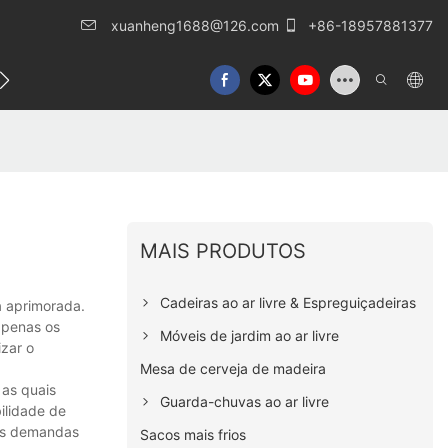
xuanheng1688@126.com
+86-18957881377
o conosco
MAIS PRODUTOS
Cadeiras ao ar livre & Espreguiçadeiras
a aprimorada.
apenas os
Móveis de jardim ao ar livre
zar o
Mesa de cerveja de madeira
as quais
Guarda-chuvas ao ar livre
ilidade de
 às demandas
Sacos mais frios