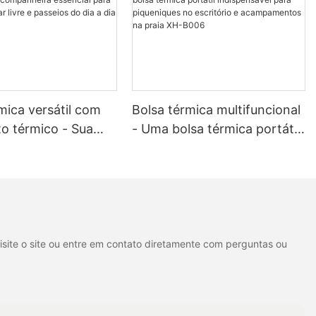
mica versátil com
Bolsa térmica multifuncional
o térmico - Sua
- Uma bolsa térmica portátil
ira essencial para
indispensável para
 ao ar livre e
piqueniques no escritório e
do dia a dia XH-
acampamentos na praia XH-
B006
isite o site ou entre em contato diretamente com perguntas ou