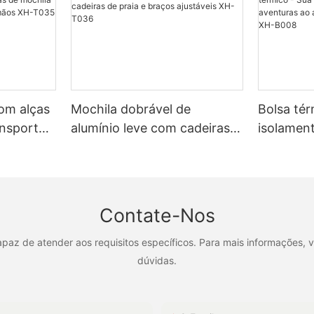
com alças
Mochila dobrável de
Bolsa tér
ansporte
alumínio leve com cadeiras
isolament
XH-T035
de praia e braços ajustáveis ​​
companhe
XH-T036
aventuras
passeios 
B008
Contate-Nos
az de atender aos requisitos específicos. Para mais informações, v
dúvidas.