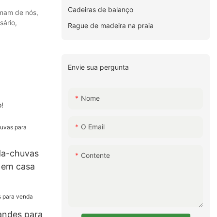
Cadeiras de balanço
amam de nós,
sário,
Rague de madeira na praia
Envie sua pergunta
Nome
o!
O Email
da-chuvas
Contente
s em casa
andes para