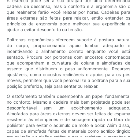
A estética pode ser a sua atração por uma determinada
cadeira de descanso, mas o conforto e a ergonomia são o
que realmente farão você relaxar por horas. Cadeiras para
áreas externas são feitas para relaxar, então entender os
princípios da ergonomia pode melhorar sua experiência e
ajudar a evitar desconforto ou tensão.
Poltronas ergonômicas oferecem suporte à postura natural
do corpo, proporcionando apoio lombar adequado e
incentivando o alinhamento correto enquanto você está
sentado. Procure por poltronas com encostos contornados
que acompanham a curvatura da coluna e almofadas de
assento que distribuem o peso uniformemente. Recursos
ajustáveis, como encostos reclináveis ​​e apoios para os pés
móveis, permitem que você personalize a poltrona para a sua
posição preferida, seja para sentar ou relaxar.
O estofamento também desempenha um papel fundamental
no conforto. Mesmo a cadeira mais bem projetada pode ser
desconfortável sem um acolchoamento adequado.
Almofadas para áreas externas devem ser feitas de espuma
resistente às intempéries e de secagem rápida ou fibra de
poliéster para evitar o acúmulo de mofo e bolor. Além disso,
capas de almofada feitas de materiais como acrílico tingido
em solução ou olefina retêm a cor e resistem a manchas e