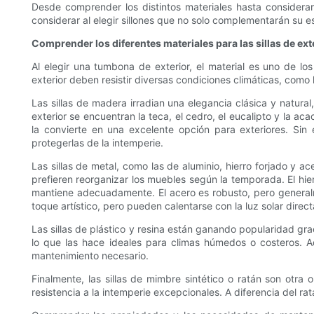
Desde comprender los distintos materiales hasta considerar
considerar al elegir sillones que no solo complementarán su e
Comprender los diferentes materiales para las sillas de ext
Al elegir una tumbona de exterior, el material es uno de l
exterior deben resistir diversas condiciones climáticas, como la
Las sillas de madera irradian una elegancia clásica y natur
exterior se encuentran la teca, el cedro, el eucalipto y la ac
la convierte en una excelente opción para exteriores. Sin
protegerlas de la intemperie.
Las sillas de metal, como las de aluminio, hierro forjado y ac
prefieren reorganizar los muebles según la temporada. El hie
mantiene adecuadamente. El acero es robusto, pero generalme
toque artístico, pero pueden calentarse con la luz solar direc
Las sillas de plástico y resina están ganando popularidad grac
lo que las hace ideales para climas húmedos o costeros. Ad
mantenimiento necesario.
Finalmente, las sillas de mimbre sintético o ratán son otra 
resistencia a la intemperie excepcionales. A diferencia del rat