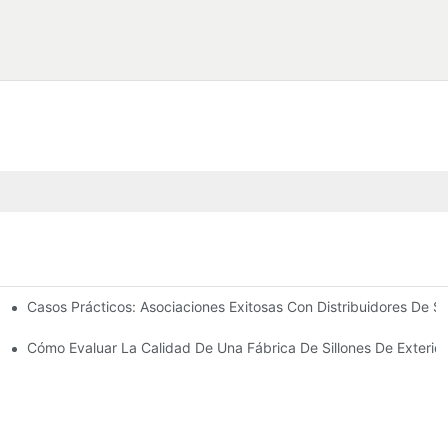
Casos Prácticos: Asociaciones Exitosas Con Distribuidores De S
ado Para Las Necesidades De Su Negocio
Exteriores
Cómo Evaluar La Calidad De Una Fábrica De Sillones De Exterior