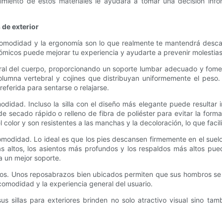
iento de estos materiales le ayudará a tomar una decisión inform
 de exterior
la comodidad y la ergonomía son lo que realmente te mantendrá desca
nómicos puede mejorar tu experiencia y ayudarte a prevenir molestias
ral del cuerpo, proporcionando un soporte lumbar adecuado y fomen
umna vertebral y cojines que distribuyan uniformemente el peso. L
referida para sentarse o relajarse.
didad. Incluso la silla con el diseño más elegante puede resultar 
e secado rápido o relleno de fibra de poliéster para evitar la for
 color y son resistentes a las manchas y la decoloración, lo que faci
 comodidad. Lo ideal es que los pies descansen firmemente en el sue
más altos, los asientos más profundos y los respaldos más altos p
 un mejor soporte.
os. Unos reposabrazos bien ubicados permiten que sus hombros se rel
comodidad y la experiencia general del usuario.
us sillas para exteriores brinden no solo atractivo visual sino ta