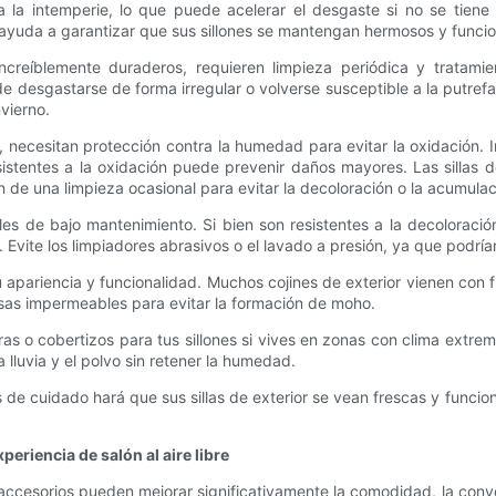
 la intemperie, lo que puede acelerar el desgaste si no se tiene
 ayuda a garantizar que sus sillones se mantengan hermosos y funcio
reíblemente duraderos, requieren limpieza periódica y tratamien
esgastarse de forma irregular o volverse susceptible a la putrefacc
vierno.
cero, necesitan protección contra la humedad para evitar la oxidació
esistentes a la oxidación puede prevenir daños mayores. Las sillas
an de una limpieza ocasional para evitar la decoloración o la acumula
riales de bajo mantenimiento. Si bien son resistentes a la decolor
 Evite los limpiadores abrasivos o el lavado a presión, ya que podrí
 apariencia y funcionalidad. Muchos cojines de exterior vienen con 
olsas impermeables para evitar la formación de moho.
s o cobertizos para tus sillones si vives en zonas con clima extre
la lluvia y el polvo sin retener la humedad.
as de cuidado hará que sus sillas de exterior se vean frescas y fun
eriencia de salón al aire libre
y accesorios pueden mejorar significativamente la comodidad, la conven