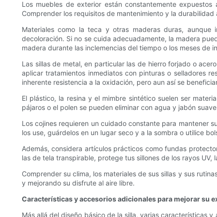
Los muebles de exterior están constantemente expuestos a
Comprender los requisitos de mantenimiento y la durabilidad
Materiales como la teca y otras maderas duras, aunque inc
decoloración. Si no se cuida adecuadamente, la madera puede d
madera durante las inclemencias del tiempo o los meses de in
Las sillas de metal, en particular las de hierro forjado o a
aplicar tratamientos inmediatos con pinturas o selladores r
inherente resistencia a la oxidación, pero aun así se benefici
El plástico, la resina y el mimbre sintético suelen ser mate
pájaros o el polen se pueden eliminar con agua y jabón suave.
Los cojines requieren un cuidado constante para mantener su
los use, guárdelos en un lugar seco y a la sombra o utilice b
Además, considera artículos prácticos como fundas protectora
las de tela transpirable, protege tus sillones de los rayos UV, 
Comprender su clima, los materiales de sus sillas y sus rutin
y mejorando su disfrute al aire libre.
Características y accesorios adicionales para mejorar su exp
Más allá del diseño básico de la silla, varias características 