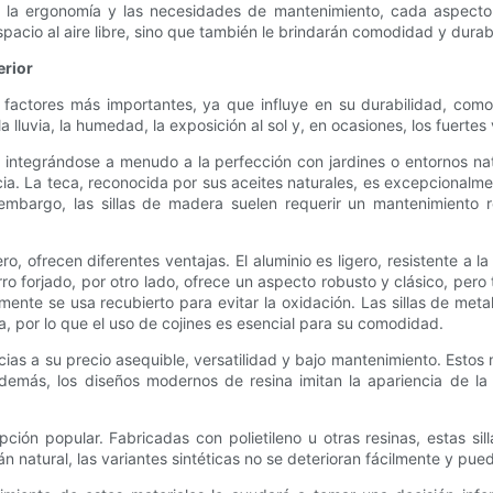
 la ergonomía y las necesidades de mantenimiento, cada aspecto e
spacio al aire libre, sino que también le brindarán comodidad y durab
erior
os factores más importantes, ya que influye en su durabilidad, co
 lluvia, la humedad, la exposición al sol y, en ocasiones, los fuertes 
al, integrándose a menudo a la perfección con jardines o entornos n
acia. La teca, reconocida por sus aceites naturales, es excepcionalmen
 embargo, las sillas de madera suelen requerir un mantenimiento r
ero, ofrecen diferentes ventajas. El aluminio es ligero, resistente a l
rro forjado, por otro lado, ofrece un aspecto robusto y clásico, per
nte se usa recubierto para evitar la oxidación. Las sillas de meta
ta, por lo que el uso de cojines es esencial para su comodidad.
ias a su precio asequible, versatilidad y bajo mantenimiento. Estos m
emás, los diseños modernos de resina imitan la apariencia de la 
opción popular. Fabricadas con polietileno u otras resinas, estas si
án natural, las variantes sintéticas no se deterioran fácilmente y pue