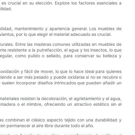
s crucial en su elección. Explore los factores esenciales a
ilidad.
modidad, mantenimiento y apariencia general. Los muebles de
vientos, por lo que elegir el material adecuado es crucial.
aturales. Entre las maderas comunes utilizadas en muebles de
te resistente a la putrefacción, el agua y los insectos, lo que
egular, como pulido o sellado, para conservar su belleza y
a oxidación y fácil de mover, lo que lo hace ideal para quienes
o tiende a ser más pesado y puede oxidarse si no se recubre o
l suelen incorporar diseños intrincados que pueden añadir un
ateriales resisten la decoloración, el agrietamiento y el agua,
madera o el mimbre, ofreciendo un atractivo estético sin el
llas combinan el clásico aspecto tejido con una durabilidad y
den permanecer al aire libre durante todo el año.