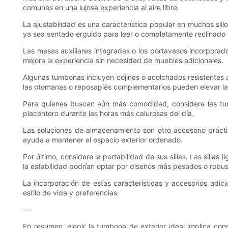
comunes en una lujosa experiencia al aire libre.
La ajustabilidad es una característica popular en muchos sillo
ya sea sentado erguido para leer o completamente reclinado p
Las mesas auxiliares integradas o los portavasos incorporados
mejora la experiencia sin necesidad de muebles adicionales.
Algunas tumbonas incluyen cojines o acolchados resistentes 
las otomanas o reposapiés complementarios pueden elevar las p
Para quienes buscan aún más comodidad, considere las tumbo
placentero durante las horas más calurosas del día.
Las soluciones de almacenamiento son otro accesorio prácti
ayuda a mantener el espacio exterior ordenado.
Por último, considere la portabilidad de sus sillas. Las silla
la estabilidad podrían optar por diseños más pesados ​​o ro
La incorporación de estas características y accesorios adicio
estilo de vida y preferencias.
---
En resumen, elegir la tumbona de exterior ideal implica cons