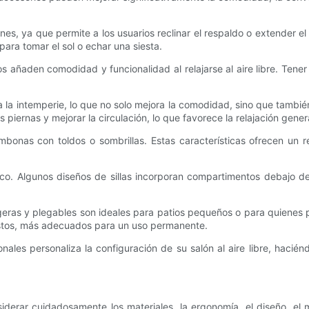
nes, ya que permite a los usuarios reclinar el respaldo o extender el
ara tomar el sol o echar una siesta.
 añaden comodidad y funcionalidad al relajarse al aire libre. Tener 
a la intemperie, lo que no solo mejora la comodidad, sino que tambi
iernas y mejorar la circulación, lo que favorece la relajación genera
nas con toldos o sombrillas. Estas características ofrecen un re
co. Algunos diseños de sillas incorporan compartimentos debajo del
s ligeras y plegables son ideales para patios pequeños o para quienes
bustos, más adecuados para un uso permanente.
nales personaliza la configuración de su salón al aire libre, hacié
iderar cuidadosamente los materiales, la ergonomía, el diseño, el 