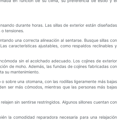
ada en función de su clima, su preferencia de estilo y el
nsando durante horas. Las sillas de exterior están diseñadas
 o tensiones.
tando una correcta alineación al sentarse. Busque sillas con
as características ajustables, como respaldos reclinables y
incómoda sin el acolchado adecuado. Los cojines de exterior
mación de moho. Además, las fundas de cojines fabricadas con
lita su mantenimiento.
lo o sobre una otomana, con las rodillas ligeramente más bajas
ueden ser más cómodos, mientras que las personas más bajas
ajen sin sentirse restringidos. Algunos sillones cuentan con
mbién la comodidad reparadora necesaria para una relajación