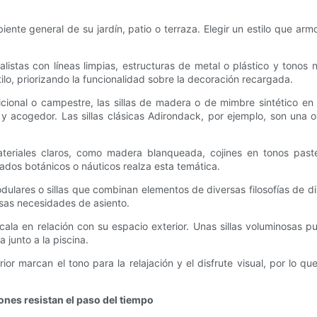
ente general de su jardín, patio o terraza. Elegir un estilo que arm
stas con líneas limpias, estructuras de metal o plástico y tonos ne
lo, priorizando la funcionalidad sobre la decoración recargada.
dicional o campestre, las sillas de madera o de mimbre sintético en
y acogedor. Las sillas clásicas Adirondack, por ejemplo, son una
materiales claros, como madera blanqueada, cojines en tonos pas
ados botánicos o náuticos realza esta temática.
modulares o sillas que combinan elementos de diversas filosofías de d
rsas necesidades de asiento.
scala en relación con su espacio exterior. Unas sillas voluminosas
junto a la piscina.
terior marcan el tono para la relajación y el disfrute visual, por l
ones resistan el paso del tiempo