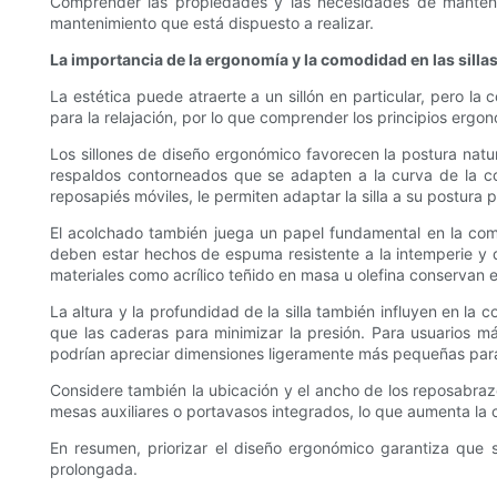
Comprender las propiedades y las necesidades de mantenim
mantenimiento que está dispuesto a realizar.
La importancia de la ergonomía y la comodidad en las sillas
La estética puede atraerte a un sillón en particular, pero 
para la relajación, por lo que comprender los principios ergo
Los sillones de diseño ergonómico favorecen la postura natu
respaldos contorneados que se adapten a la curva de la col
reposapiés móviles, le permiten adaptar la silla a su postura p
El acolchado también juega un papel fundamental en la como
deben estar hechos de espuma resistente a la intemperie y d
materiales como acrílico teñido en masa u olefina conservan el
La altura y la profundidad de la silla también influyen en la
que las caderas para minimizar la presión. Para usuarios 
podrían apreciar dimensiones ligeramente más pequeñas para
Considere también la ubicación y el ancho de los reposabraz
mesas auxiliares o portavasos integrados, lo que aumenta la 
En resumen, priorizar el diseño ergonómico garantiza que s
prolongada.