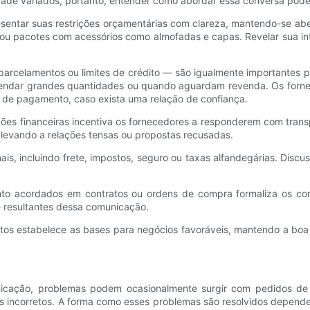
dade variados, portanto, entender como abordar essa conversa pode 
entar suas restrições orçamentárias com clareza, mantendo-se abe
u pacotes com acessórios como almofadas e capas. Revelar sua in
arcelamentos ou limites de crédito — são igualmente importantes p
endar grandes quantidades ou quando aguardam revenda. Os fornec
 de pagamento, caso exista uma relação de confiança.
es financeiras incentiva os fornecedores a responderem com transpa
o, levando a relações tensas ou propostas recusadas.
nais, incluindo frete, impostos, seguro ou taxas alfandegárias. Di
to acordados em contratos ou ordens de compra formaliza os co
e resultantes dessa comunicação.
os estabelece as bases para negócios favoráveis, mantendo a boa 
icação, problemas podem ocasionalmente surgir com pedidos de
vios incorretos. A forma como esses problemas são resolvidos depen