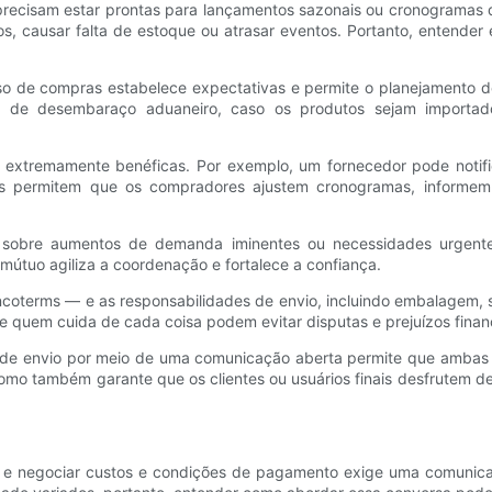
ecisam estar prontas para lançamentos sazonais ou cronogramas de 
s, causar falta de estoque ou atrasar eventos. Portanto, entende
cesso de compras estabelece expectativas e permite o planejamento 
 de desembaraço aduaneiro, caso os produtos sejam importad
extremamente benéficas. Por exemplo, um fornecedor pode notific
s permitem que os compradores ajustem cronogramas, informem a
 sobre aumentos de demanda iminentes ou necessidades urgente
útuo agiliza a coordenação e fortalece a confiança.
oterms — e as responsabilidades de envio, incluindo embalagem, s
 quem cuida de cada coisa podem evitar disputas e prejuízos finan
s de envio por meio de uma comunicação aberta permite que ambas
mo também garante que os clientes ou usuários finais desfrutem d
, e negociar custos e condições de pagamento exige uma comunic