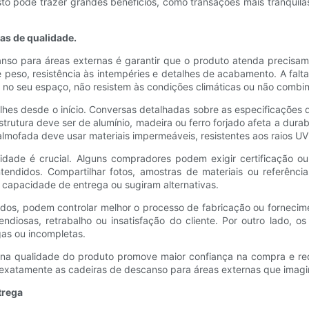
esto pode trazer grandes benefícios, como transações mais tranquil
as de qualidade.
nso para áreas externas é garantir que o produto atenda precisa
de peso, resistência às intempéries e detalhes de acabamento. A fa
no seu espaço, não resistem às condições climáticas ou não combi
alhes desde o início. Conversas detalhadas sobre as especificaçõe
trutura deve ser de alumínio, madeira ou ferro forjado afeta a durab
 almofada deve usar materiais impermeáveis, resistentes aos raios U
lidade é crucial. Alguns compradores podem exigir certificação 
ntendidos. Compartilhar fotos, amostras de materiais ou referênc
 capacidade de entrega ou sugiram alternativas.
os, podem controlar melhor o processo de fabricação ou fornecimen
pendiosas, retrabalho ou insatisfação do cliente. Por outro lado,
as ou incompletas.
 na qualidade do produto promove maior confiança na compra e red
exatamente as cadeiras de descanso para áreas externas que imagin
trega