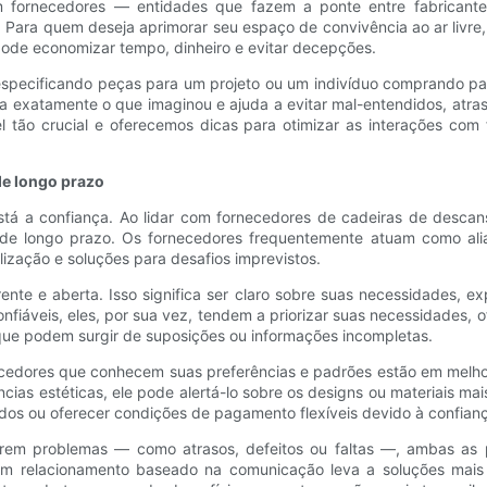
om fornecedores — entidades que fazem a ponte entre fabricant
 Para quem deseja aprimorar seu espaço de convivência ao ar livre
ode economizar tempo, dinheiro e evitar decepções.
especificando peças para um projeto ou um indivíduo comprando par
a exatamente o que imaginou e ajuda a evitar mal-entendidos, atra
ão crucial e oferecemos dicas para otimizar as interações com f
de longo prazo
tá a confiança. Ao lidar com fornecedores de cadeiras de descan
s de longo prazo. Os fornecedores frequentemente atuam como al
zação e soluções para desafios imprevistos.
e e aberta. Isso significa ser claro sobre suas necessidades, ex
iáveis, eles, por sua vez, tendem a priorizar suas necessidades, 
 que podem surgir de suposições ou informações incompletas.
cedores que conhecem suas preferências e padrões estão em melho
ias estéticas, ele pode alertá-lo sobre os designs ou materiais m
didos ou oferecer condições de pagamento flexíveis devido à confian
m problemas — como atrasos, defeitos ou faltas —, ambas as par
 um relacionamento baseado na comunicação leva a soluções mais r