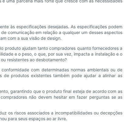
as e uma parceria mais forte que cresce com as necessidades
mente às especificações desejadas. As especificações podem
lta de comunicação em relação a qualquer um desses aspectos
nam com a sua visão de design.
s do produto ajudam tanto compradores quanto fornecedores a
ilidade e o peso, o que, por sua vez, impacta a instalação e o
V ou resistentes ao desbotamento?
ou conformidade com determinadas normas ambientais ou de
ias de produtos existentes também pode ajudar a alinhar as
to, garantindo que o produto final esteja de acordo com as
 os compradores não devem hesitar em fazer perguntas se as
uz os riscos associados a incompatibilidades ou decepções
ou para seus espaços ao ar livre.