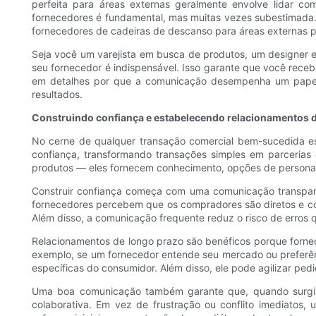
perfeita para áreas externas geralmente envolve lidar c
fornecedores é fundamental, mas muitas vezes subestimada.
fornecedores de cadeiras de descanso para áreas externas p
Seja você um varejista em busca de produtos, um designer 
seu fornecedor é indispensável. Isso garante que você receb
em detalhes por que a comunicação desempenha um papel t
resultados.
Construindo confiança e estabelecendo relacionamentos 
No cerne de qualquer transação comercial bem-sucedida es
confiança, transformando transações simples em parceria
produtos — eles fornecem conhecimento, opções de personali
Construir confiança começa com uma comunicação transparent
fornecedores percebem que os compradores são diretos e conf
Além disso, a comunicação frequente reduz o risco de erros
Relacionamentos de longo prazo são benéficos porque forne
exemplo, se um fornecedor entende seu mercado ou preferênc
específicas do consumidor. Além disso, ele pode agilizar pe
Uma boa comunicação também garante que, quando surgire
colaborativa. Em vez de frustração ou conflito imediatos,