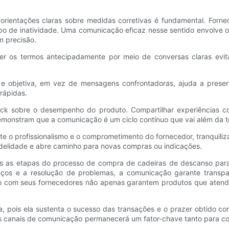
rientações claras sobre medidas corretivas é fundamental. Fornec
o de inatividade. Uma comunicação eficaz nesse sentido envolve o
m precisão.
er os termos antecipadamente por meio de conversas claras evit
objetiva, em vez de mensagens confrontadoras, ajuda a preserv
rápidas.
k sobre o desempenho do produto. Compartilhar experiências co
demonstram que a comunicação é um ciclo contínuo que vai além da tr
ete o profissionalismo e o comprometimento do fornecedor, tranquil
idelidade e abre caminho para novas compras ou indicações.
as as etapas do processo de compra de cadeiras de descanso para
eços e a resolução de problemas, a comunicação garante transpar
do com seus fornecedores não apenas garantem produtos que aten
pois ela sustenta o sucesso das transações e o prazer obtido com 
esses canais de comunicação permanecerá um fator-chave tanto para 