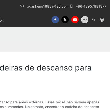
xuanheng1688@126.com
+86-18957881377
o conosco
deiras de descanso para
escanso para áreas externas. Essas peças não servem apenas
ços e varandas. No entanto, encontrar a cadeira de descanso