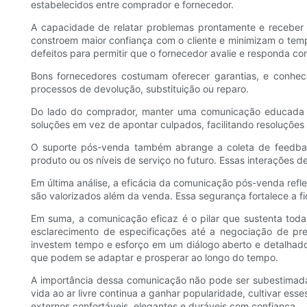
estabelecidos entre comprador e fornecedor.
A capacidade de relatar problemas prontamente e receber o
constroem maior confiança com o cliente e minimizam o temp
defeitos para permitir que o fornecedor avalie e responda co
Bons fornecedores costumam oferecer garantias, e conhec
processos de devolução, substituição ou reparo.
Do lado do comprador, manter uma comunicação educada e 
soluções em vez de apontar culpados, facilitando resoluções 
O suporte pós-venda também abrange a coleta de feedbac
produto ou os níveis de serviço no futuro. Essas interações 
Em última análise, a eficácia da comunicação pós-venda refl
são valorizados além da venda. Essa segurança fortalece a f
Em suma, a comunicação eficaz é o pilar que sustenta tod
esclarecimento de especificações até a negociação de pr
investem tempo e esforço em um diálogo aberto e detalha
que podem se adaptar e prosperar ao longo do tempo.
A importância dessa comunicação não pode ser subestimada, 
vida ao ar livre continua a ganhar popularidade, cultivar 
externos confortáveis, elegantes e duráveis ​​com confiança.