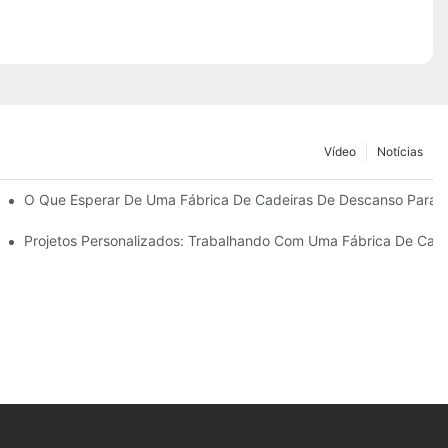
Vídeo
Notícias
Guarda-Sóis De Praia
O Que Esperar De Uma Fábrica De Cadeiras De Descanso Para Á
anso Para Áreas Externas.
Projetos Personalizados: Trabalhando Com Uma Fábrica De Cade