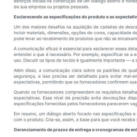
esforços iniciais na construção de um diálogo aberto e hon
da sua empresa ou projetos pessoais.
Esclarecendo as especificações do produto e as expectativ
Um dos maiores desafios na aquisição de cadeiras de desca
incluir materiais, dimensões, opções de cores, capacidade 
pode levar ao recebimento de produtos que não se encaixam 
A comunicação eficaz é essencial para esclarecer esses det
entender o que é necessário. Por exemplo, especificar se a es
uso. Discutir os tipos de tecido é igualmente importante — a
Além disso, a comunicação clara sobre os padrões de qua
segurança, e isso precisa ser detalhado para evitar mal-e
expectativas, permitindo que os fornecedores confirmem sua
Quando os fornecedores compreendem os requisitos detalhad
expectativas. Esse nível de precisão evita devoluções dis
especificações fornecidas pelos fornecedores parecerem vag
Em resumo, um diálogo aberto focado nas especificações e
com o produto. Cria-se, assim, a base para que você receba 
Gerenciamento de prazos de entrega e cronogramas de en