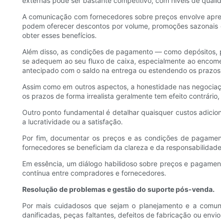
externas pode ser bastante competitivo, com níveis de quali
A comunicação com fornecedores sobre preços envolve apres
podem oferecer descontos por volume, promoções sazonais o
obter esses benefícios.
Além disso, as condições de pagamento — como depósitos, p
se adequem ao seu fluxo de caixa, especialmente ao encom
antecipado com o saldo na entrega ou estendendo os prazos
Assim como em outros aspectos, a honestidade nas negociaçõ
os prazos de forma irrealista geralmente tem efeito contrári
Outro ponto fundamental é detalhar quaisquer custos adicio
a lucratividade ou a satisfação.
Por fim, documentar os preços e as condições de pagamen
fornecedores se beneficiam da clareza e da responsabilidad
Em essência, um diálogo habilidoso sobre preços e pagament
contínua entre compradores e fornecedores.
Resolução de problemas e gestão do suporte pós-venda.
Por mais cuidadosos que sejam o planejamento e a comun
danificadas, peças faltantes, defeitos de fabricação ou en