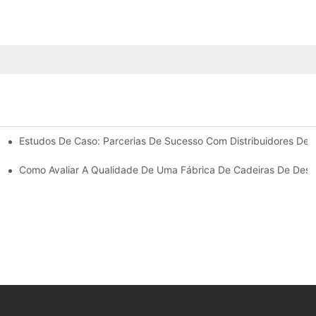
Estudos De Caso: Parcerias De Sucesso Com Distribuidores De 
a As Necessidades Do Seu Negócio.
ras De Descanso Para Exterior.
Como Avaliar A Qualidade De Uma Fábrica De Cadeiras De Desc