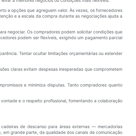
levar a melhores negócios ou condições mais flexíveis.
rto a opções que agreguem valor. Às vezes, os fornecedores
tenção e a escala da compra durante as negociações ajuda a
ara negociar. Os compradores podem solicitar condições que
edores podem ser flexíveis, exigindo um pagamento parcial
rência. Tentar ocultar limitações orçamentárias ou estender
scussões claras evitam despesas inesperadas que comprometem
mpromissos e minimiza disputas. Tanto compradores quanto
vontade e o respeito profissional, fomentando a colaboração
 cadeiras de descanso para áreas externas — mercadorias
de, em grande parte, da qualidade dos canais de comunicação