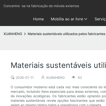
Concentre -se na fabricação de móveis externos
Home
Mobília ao ar livre
Servi
XUANHENG
Materiais sustentáveis ​​utilizados pelos fabricante
Materiais sustentáveis ​​ut
2026-01-11
XUANHENG
62
O consumidor moderno está cada vez mais consciente do im
mercado, incluindo itens essenciais para áreas externas, c
de inovações ecológicas. Os fabricantes estão optando por
materiais sustentáveis ​​revela opções fascinantes que estã
sejam ao mesmo tempo belos e respeitosos com o planeta.