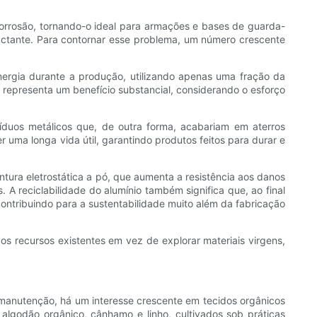
à corrosão, tornando-o ideal para armações e bases de guarda-
pactante. Para contornar esse problema, um número crescente
ergia durante a produção, utilizando apenas uma fração da
 representa um benefício substancial, considerando o esforço
íduos metálicos que, de outra forma, acabariam em aterros
r uma longa vida útil, garantindo produtos feitos para durar e
ntura eletrostática a pó, que aumenta a resistência aos danos
 A reciclabilidade do alumínio também significa que, ao final
ntribuindo para a sustentabilidade muito além da fabricação
os recursos existentes em vez de explorar materiais virgens,
 manutenção, há um interesse crescente em tecidos orgânicos
algodão orgânico, cânhamo e linho, cultivados sob práticas