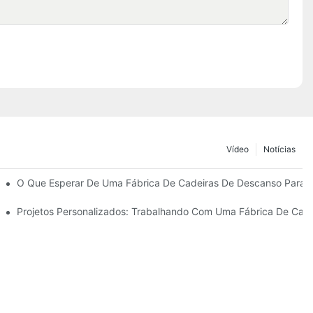
Vídeo
Notícias
Guarda-Sóis De Praia
O Que Esperar De Uma Fábrica De Cadeiras De Descanso Para Á
anso Para Áreas Externas.
Projetos Personalizados: Trabalhando Com Uma Fábrica De Cade