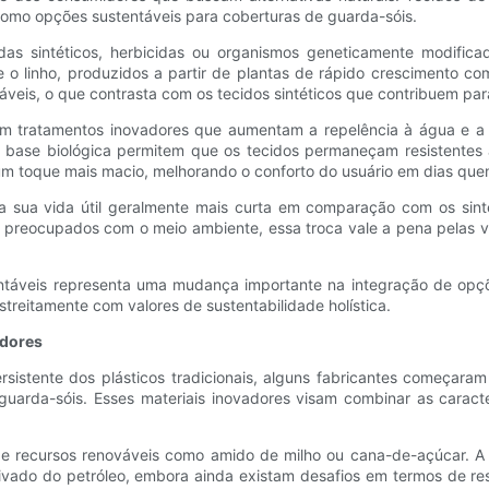
mo opções sustentáveis ​​para coberturas de guarda-sóis.
idas sintéticos, herbicidas ou organismos geneticamente modific
 linho, produzidos a partir de plantas de rápido crescimento co
áveis, o que contrasta com os tecidos sintéticos que contribuem par
m tratamentos inovadores que aumentam a repelência à água e a 
base biológica permitem que os tecidos permaneçam resistentes à
 um toque mais macio, melhorando o conforto do usuário em dias que
a sua vida útil geralmente mais curta em comparação com os sint
 preocupados com o meio ambiente, essa troca vale a pena pelas v
ntáveis ​​representa uma mudança importante na integração de opçõ
streitamente com valores de sustentabilidade holística.
adores
tente dos plásticos tradicionais, alguns fabricantes começaram a 
 guarda-sóis. Esses materiais inovadores visam combinar as carac
o de recursos renováveis ​​como amido de milho ou cana-de-açúca
derivado do petróleo, embora ainda existam desafios em termos de re