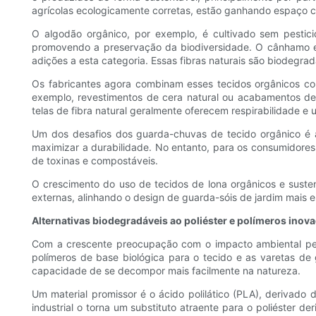
agrícolas ecologicamente corretas, estão ganhando espaço co
O algodão orgânico, por exemplo, é cultivado sem pestic
promovendo a preservação da biodiversidade. O cânhamo e o
adições a esta categoria. Essas fibras naturais são biodegrad
Os fabricantes agora combinam esses tecidos orgânicos co
exemplo, revestimentos de cera natural ou acabamentos de 
telas de fibra natural geralmente oferecem respirabilidade e
Um dos desafios dos guarda-chuvas de tecido orgânico é 
maximizar a durabilidade. No entanto, para os consumidores
de toxinas e compostáveis.
O crescimento do uso de tecidos de lona orgânicos e suste
externas, alinhando o design de guarda-sóis de jardim mais e
Alternativas biodegradáveis ​​ao poliéster e polímeros inov
Com a crescente preocupação com o impacto ambiental persis
polímeros de base biológica para o tecido e as varetas de
capacidade de se decompor mais facilmente na natureza.
Um material promissor é o ácido polilático (PLA), derivad
industrial o torna um substituto atraente para o poliéster 