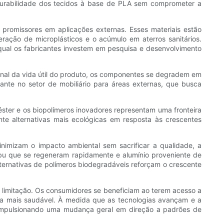
 durabilidade dos tecidos à base de PLA sem comprometer a
m promissores em aplicações externas. Esses materiais estão
ração de microplásticos e o acúmulo em aterros sanitários.
qual os fabricantes investem em pesquisa e desenvolvimento
 final da vida útil do produto, os componentes se degradem em
nte no setor de mobiliário para áreas externas, que busca
éster e os biopolímeros inovadores representam uma fronteira
ente alternativas mais ecológicas em resposta às crescentes
minimizam o impacto ambiental sem sacrificar a qualidade, a
ambu que se regeneram rapidamente e alumínio proveniente de
lternativas de polímeros biodegradáveis ​​reforçam o crescente
limitação. Os consumidores se beneficiam ao terem acesso a
ta mais saudável. À medida que as tecnologias avançam e a
r, impulsionando uma mudança geral em direção a padrões de