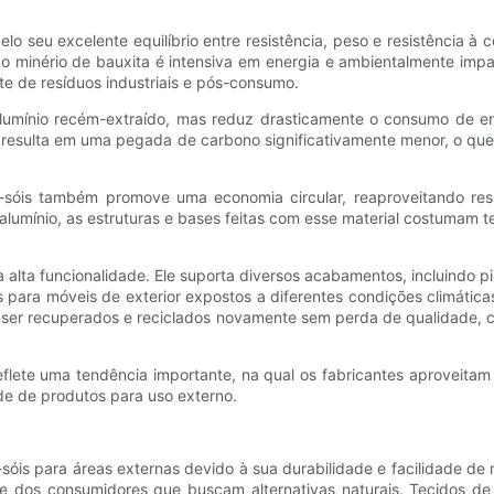
elo seu excelente equilíbrio entre resistência, peso e resistência 
r do minério de bauxita é intensiva em energia e ambientalmente im
te de resíduos industriais e pós-consumo.
umínio recém-extraído, mas reduz drasticamente o consumo de en
so resulta em uma pegada de carbono significativamente menor, o que
da-sóis também promove uma economia circular, reaproveitando res
 alumínio, as estruturas e bases feitas com esse material costumam te
 alta funcionalidade. Ele suporta diversos acabamentos, incluindo pi
 para móveis de exterior expostos a diferentes condições climáticas.
 ser recuperados e reciclados novamente sem perda de qualidade, co
eflete uma tendência importante, na qual os fabricantes aproveitam 
e de produtos para uso externo.
óis para áreas externas devido à sua durabilidade e facilidade de
te dos consumidores que buscam alternativas naturais. Tecidos de 