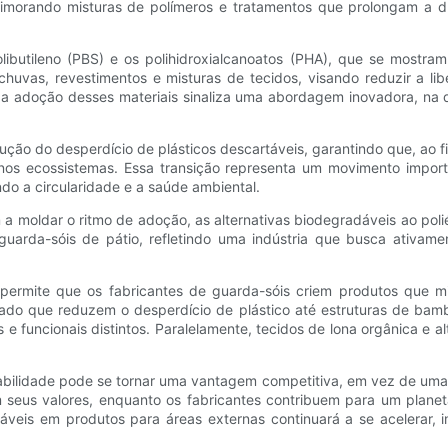
aprimorando misturas de polímeros e tratamentos que prolongam a
olibutileno (PBS) e os polihidroxialcanoatos (PHA), que se mostra
uvas, revestimentos e misturas de tecidos, visando reduzir a libe
 a adoção desses materiais sinaliza uma abordagem inovadora, na 
redução do desperdício de plásticos descartáveis, garantindo que, ao
nos ecossistemas. Essa transição representa um movimento importa
do a circularidade e a saúde ambiental.
oldar o ritmo de adoção, as alternativas biodegradáveis ​​ao poli
a guarda-sóis de pátio, refletindo uma indústria que busca ativam
je permite que os fabricantes de guarda-sóis criem produtos que 
iclado que reduzem o desperdício de plástico até estruturas de b
 e funcionais distintos. Paralelamente, tecidos de lona orgânica e a
abilidade pode se tornar uma vantagem competitiva, em vez de uma 
m seus valores, enquanto os fabricantes contribuem para um plane
táveis ​​em produtos para áreas externas continuará a se acelera