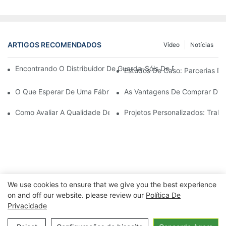
ARTIGOS RECOMENDADOS
Vídeo
Notícias
Encontrando O Distribuidor De Guarda-Sóis De Praia Ideal Par
Estudos De Caso: Parcerias De
O Que Esperar De Uma Fábrica De Cadeiras De Descanso Para Á
As Vantagens De Comprar Dire
Como Avaliar A Qualidade De Uma Fábrica De Cadeiras De Desc
Projetos Personalizados: Tra
We use cookies to ensure that we give you the best experience
on and off our website. please review our
Política De
Privacidade
Copyright © 2026 Ningbo Xuanheng
Outdoor&Eletrodomésticos Co., Ltd. |
Política de Privacidade