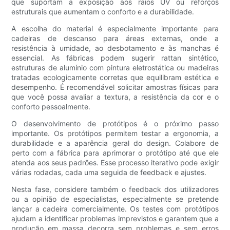
que suportam a exposição aos raios UV ou reforços
estruturais que aumentam o conforto e a durabilidade.
A escolha do material é especialmente importante para
cadeiras de descanso para áreas externas, onde a
resistência à umidade, ao desbotamento e às manchas é
essencial. As fábricas podem sugerir rattan sintético,
estruturas de alumínio com pintura eletrostática ou madeiras
tratadas ecologicamente corretas que equilibram estética e
desempenho. É recomendável solicitar amostras físicas para
que você possa avaliar a textura, a resistência da cor e o
conforto pessoalmente.
O desenvolvimento de protótipos é o próximo passo
importante. Os protótipos permitem testar a ergonomia, a
durabilidade e a aparência geral do design. Colabore de
perto com a fábrica para aprimorar o protótipo até que ele
atenda aos seus padrões. Esse processo iterativo pode exigir
várias rodadas, cada uma seguida de feedback e ajustes.
Nesta fase, considere também o feedback dos utilizadores
ou a opinião de especialistas, especialmente se pretende
lançar a cadeira comercialmente. Os testes com protótipos
ajudam a identificar problemas imprevistos e garantem que a
produção em massa decorra sem problemas e sem erros