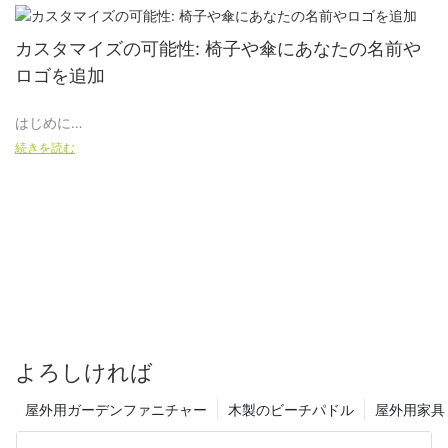
カスタマイズの可能性: 椅子や傘にあなたの名前や
ロゴを追加
はじめに
続きを読む
個性やオリジナリティに欠ける伝統的な屋外用家具に飽きていま
せんか?これ以上探さない！ XUANHENG では、お客様に椅子と傘
のエキサイティングなカスタマイズ オプションを提供できること
を嬉しく思っています。 スクリーン印刷または刺繍のどちらを好
む場合でも、当社の高品質製品に自分の名前やロゴを誇らしげに
表示できるようになりました。 これらのパーソナライズの可能性
により、屋外のセットアップにユニークで記憶に残るタッチを追
加し、個人のスタイルと好みを真に反映した空間を作成できま
す。
よろしければ
屋外用ガーデンファニチャー
木製のビーチパドル
屋外用家具
字幕：