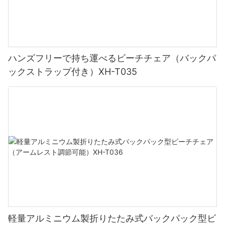
裏庭に座って日光浴をしたり、美しく飾られた傘の日陰でリラッ
クスしたりしているところを想像してみてください。 あなたの名
前やロゴが屋外用家具にエレガントに表示されるのを見て、さら
なる喜びを想像してみてください。 XUANHENG のパーソナライ
ズ オプションを使用すると、これまでにないほどアウトドア体験
ハンズフリーで持ち運べるビーチチェア（バックパ
を向上させることができます。 集まりを主催する場合でも、単に
ックストラップ付き）XH-T035
自宅の裏庭で静かな時間を楽しむ場合でも、パーソナライズされ
た椅子とパラソルはあなたのユニークなスタイルを示し、ゲスト
に永続的な印象を残すでしょう。
副題 2: スクリーン印刷: 鮮やかで耐久性のあるオプション
XUANHENG が提供するカスタマイズ方法の 1 つはスクリーン印
刷です。 この技法では、椅子や傘の布地にインクを転写し、鮮や
かで目を引くデザインを作り出します。 スクリーン印刷は、日光
や屋外の要素に長時間さらされてもインクが色あせたりひび割れ
たりしにくいため、耐久性を求める人にとっては最適な選択で
す。 幅広い色とデザインの可能性を備えたスクリーン印刷を使用
軽量アルミニウム製折りたたみ式バックパック型ビ
すると、屋外用家具を色を追加するだけでなく、個人のブランド