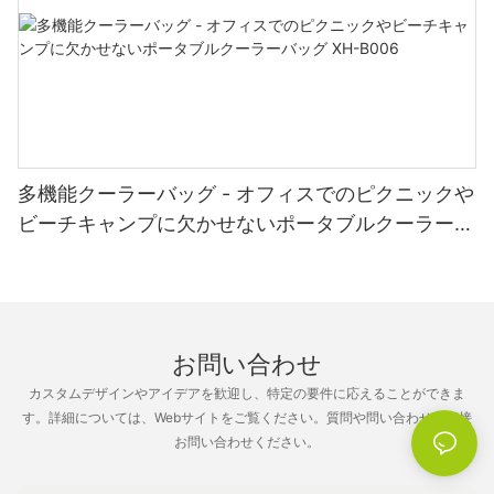
トーリーを伝えることができることです。 家族の名前、ビジネス
のロゴ、または感情的な価値を持つ特別なデザインを披露するこ
とを選択するかどうかにかかわらず、可能性は無限です。 屋外用
家具に個性的なタッチを加えることで、あなたの個性とスタイル
を反映した、親密で魅力的な空間が生まれます。 それは会話のき
っかけであり、あなたの個性を反映し、屋外スペースを真にあな
たのものにする方法です。
多機能クーラーバッグ - オフィスでのピクニックや
副題 5: カスタマイズされた屋外用家具の多用途性
ビーチキャンプに欠かせないポータブルクーラーバ
ッグ XH-B006
パーソナライゼーションは個々の住宅所有者だけに限定されるも
のではありません。また、企業、組織、イベント プランナーにと
っても大きな可能性をもたらします。 すべての椅子や傘に会社の
お問い合わせ
ロゴやカップルのイニシャルが誇らしげに表示される企業イベン
トや結婚式を主催することを想像してみてください。 パーソナラ
カスタムデザインやアイデアを歓迎し、特定の要件に応えることができま
イズされた屋外用家具を組み込むことで、ゲストに永続的な印象
す。詳細については、Webサイトをご覧ください。質問や問い合わせを直接
を残す、統一感のあるブランド環境を作り出すことができます。
お問い合わせください。
プロモーション イベントからプライベートな集まりまで、パーソ
ナライズされた屋外用家具の多用途性は個人での使用を超えて広