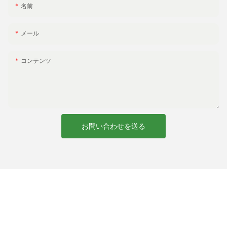
がり、より大規模な表現を可能にします。
名前
メール
副題 6: カスタマイズで永続的な印象を生み出す
コンテンツ
ユニークな体験がますます求められる世界において、パーソナラ
イゼーションは思い出に残る瞬間を作り出す強力なツールとなっ
ています。 チェアやパラソルにあなたの名前やロゴを入れること
で、忘れられない屋外空間が生まれます。 ご自宅用、ビジネス
用、または特別なイベント用のいずれであっても、パーソナライ
ズされた屋外用家具は特別感と個性を加え、いつまでも忘れられ
お問い合わせを送る
ない印象を残します。 XUANHENG の高品質の製品とカスタマイ
ズ オプションを使用すると、屋外のセットアップを他のセットア
ップとは一線を画す魅力的なオアシスに変えることができます。
結論
XUANHENG では、個人的な表現への欲求と、それが思い出に残る
屋外空間の創造に与える影響を理解しています。 スクリーン印刷