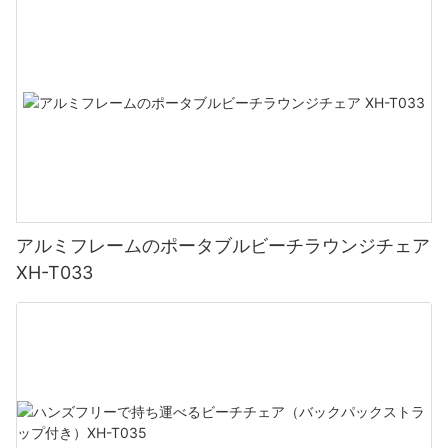
1. カスタマイズされたアウトドア体験
2. スクリーン印刷: 鮮やかで耐久性のあるオプション
3. 刺繍: クラシックで洗練された選択
4. 個人的な表現のための無限の機会
アルミフレームのポータブルビーチラウンジチェア
XH-T033
5. パーソナライズされた屋外用家具の多用途性
6. カスタマイズで永続的な印象を残す
副題 1: カスタマイズされたアウトドア体験