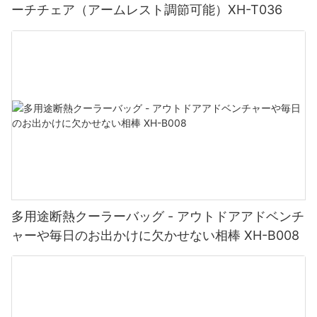
ーチチェア（アームレスト調節可能）XH-T036
やアイデンティティを反映する芸術作品に変えることができま
す。
副題 3: 刺繍: クラシックで洗練された選択
よりクラシックで洗練されたパーソナライズのアプローチを好む
人には、刺繍が最適です。 この技術では、デザインを生地に直接
ステッチするため、質感のあるエレガントな外観が得られます。
刺繍を使用すると、名前、ロゴ、その他の複雑なデザインを複雑
なディテールと精度で表現できます。 豊富な糸色とフォントをご
用意しているので、屋外空間に洗練された雰囲気を醸し出し、時
代を超越した魅力を加える個性的なタッチを作り出すことができ
多用途断熱クーラーバッグ - アウトドアアドベンチ
ます。
ャーや毎日のお出かけに欠かせない相棒 XH-B008
副題 4: 個人表現のための無限の機会
パーソナライゼーションの利点は、自分自身を表現し、独自のス