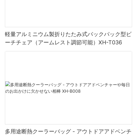
ダーも便利な追加物で、リラックスを妨げることなくさわやかな
太陽が降り注ぐビーチは、日常生活の忙しさから解放され、くつ
ドリンクを楽しんだり、必需品を手元に置いたりすることができ
ろぐための聖域です。 木製のビーチチェアに腰を下ろしたら、心
ます。
配事を手放し、周囲の静けさに浸ってください。 デジタルの世界
から切り離され、自然と再びつながると、肩の重みが軽くなるの
を感じてください。 少し時間をとって周囲の美しさを鑑賞してく
4. 多用途性: ニーズに合わせた快適さ
軽量アルミニウム製折りたたみ式バックパック型ビ
ださい – 透き通った海からきらめく砂浜まで – そして静けさがあ
ーチチェア（アームレスト調節可能）XH-T036
なたを洗い流してください。
最高の屋外ラウンジャーは、さまざまな好みやニーズに対応する
多用途性を提供します。 日よけを提供し、有害な太陽光線から身
5. ビーチアクティビティに参加する：
を守る、調節可能な天蓋またはパラソルが付いたラウンジャーを
検討してください。 車輪や軽量フレームを備えたラウンジャー
は、操作性と持ち運びが容易で、太陽を追いかけたり、屋外のオ
太陽が降り注ぐビーチでは、あらゆる好みに応えるさまざまなア
アシスでくつろぐのに最適な場所を見つけることができます。
クティビティを提供しています。 ウォーター スポーツを求めるス
リルを求める人でも、貝殻を探してのんびりビーチを楽しむ人で
も、誰もが楽しめる何かが見つかります。 水泳やサーフィンか
5. 美学: 快適さとスタイルの調和
ら、砂の城の構築やビーチバレーボールまで、可能性は無限で
す。 近くにビーチ パラソルや木製のビーチ チェアがあるので、必
要に応じて休憩し、次の冒険に備えてエネルギーを取り戻すこと
アウトドアラウンジャーはもはや機能的なデザインに限定されま
ができます。
せん。屋外の装飾にスタイリッシュなアクセントを加えることも
多用途断熱クーラーバッグ - アウトドアアドベンチ
できます。 既存の屋外用家具と全体的なスタイルを補完するデザ