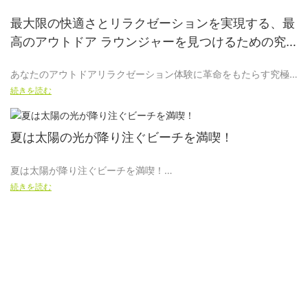
最大限の快適さとリラクゼーションを実現する、最
高のアウトドア ラウンジャーを見つけるための究
極のガイド
あなたのアウトドアリラクゼーション体験に革命をもたらす究極
のガイドへようこそ！比類のない快適さと静けさを追求している
続きを読む
なら、ここは正しい場所です。 この魅力的な記事では、お客様固
有のニーズや好みに合わせてカスタマイズされた、最高のアウト
ドア ラウンジャーを見つける秘訣を明らかにします。 最高の快適
夏は太陽の光が降り注ぐビーチを満喫！
さとリラクゼーションを保証するさまざまなオプションをナビゲ
ートしながら、落ち着きのないくつろぎに別れを告げ、無限の至
夏は太陽が降り注ぐビーチを満喫！
福の世界を探索してください。 屋外スペースを個人的なオアシス
続きを読む
に変える旅に浸る準備をしましょう。 究極のアウトドア体験への
鍵を解きながら、待ち受ける隠された宝物をさらに深く掘り下げ
はじめに：
てみましょう。
灼熱の夏の暑さが到来すると、ビーチに行って金色の太陽を浴
び、さわやかな海の波で涼むことほど魅力的なものはありませ
屋外ラウンジャーの快適さとリラクゼーションの重要性を理解す
ん。 太陽が降り注ぐビーチは、日々の忙しさから逃れるのに最適
る
で、楽しみ、リラクゼーション、そして若返りのための数え切れ