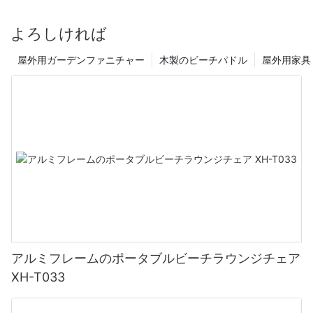
ないほどの機会を提供します。 ビーチ体験をさらに充実させるた
屋外ラウンジャーはあらゆる屋外スペースに欠かせないものとな
めに、必需品を必ず装備してください – ビーチパラソルと快適な
り、自然の静けさの中でリラックスして浸るのに最適な場所を提
よろしければ
木製ビーチチェア。 これらの必需品を揃えれば、太陽が降り注ぐ
供します。 これらの穏やかな時間を本当に楽しむには、最大限の
ビーチで夏の至福を満喫できます。
快適さとリラクゼーションを保証する最高の屋外ラウンジャーに
屋外用ガーデンファニチャー
木製のビーチパドル
屋外用家具
投資することが重要です。 この包括的なガイドは、屋外ラウンジ
ャーでの快適さとリラクゼーションの重要性を強調し、十分な情
1. 太陽の暖かさを浴びて：
報に基づいた意思決定を支援することを目的としています。
砂浜に足を踏み入れると、太陽の光が温かく迎えてくれます。 ビ
1. 人間工学: 最高の快適さの鍵
ーチタオルを敷くのに最適な場所を見つけて、楽々と太陽の光を
浴びて、その優しい暖かさに包まれることができます。 横たわっ
たり、本を読んだり、目を閉じて肌に当たる太陽の感覚を楽しん
人間工学は、屋外での快適なくつろぎ体験を生み出す上で重要な
だり、黄金色の輝きを浴びることで、安らぎと静けさの感覚がも
役割を果たします。 最高の屋外ラウンジャーは人間工学に基づい
たらされます。
た原則を念頭に置いて設計されており、身体に最適なサポートと
調整を提供します。 座ったり横になったりするさまざまな姿勢に
対応できる、調節可能な背もたれとヘッドレストを備えたラウン
2. ビーチパラソルの下の涼しい日陰：
アルミフレームのポータブルビーチラウンジチェア
ジャーを探してください。 この適応性により、くつろぐのに最適
な角度を見つけることができ、背中、首、筋肉への負担を軽減し
XH-T033
ます。
太陽の暖かさは心地よいものですが、時にはその光の強さから逃