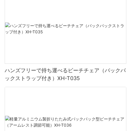
れる必要があるかもしれません。 そこで役立つのがビーチパラソ
ルです。 広い天蓋が涼しい日陰を作り出し、灼熱の太陽の存在か
2. 高品質の素材: 快適さの基礎
ら安らぎを得ることができます。 この木陰のオアシスは、日焼け
を気にせずにリラックスしたり、さわやかな飲み物を飲んだり、
大切な人と会話したりできる快適な聖域を提供します。
最大限の快適さと寿命を確保するには、高品質の素材で作られた
ラウンジャーを選択することが不可欠です。 屋外での耐久性とメ
ンテナンスの容易さを考慮して、粉体塗装されたアルミニウムや
3. 究極の快適さのための木製ビーチチェア：
錆びにくいスチールなどの耐候性のある素材を選択してくださ
い。 さらに、耐紫外線性の生地や速乾性のフォームなど、高級な
クッション性と室内装飾を備えたラウンジャーを検討してくださ
ビーチ体験を満喫するには、快適な座席が必須です。 頑丈な構造
い。 これらの素材は快適性を高め、屋外の要素による磨耗を防ぎ
と人間工学に基づいたデザインの木製ビーチチェアは、完璧なソ
ハンズフリーで持ち運べるビーチチェア（バックパ
ます。
リューションを提供します。 背中を最適にサポートし、希望の角
ックストラップ付き）XH-T035
度でリクライニングできるため、リラックスした快適な姿勢が保
証されます。 これらの椅子に座ると、息を呑むような海の景色を
3. 革新的なデザイン: リラクゼーションの証
眺め、心地よい波の音に耳を傾け、顔を撫でるそよ風を感じるこ
とができます。
革新的なデザイン機能により、屋外ラウンジャーのリラクゼーシ
ョン要素が高まります。 脚と足に高い快適なサポート システムを
4. リラックスして静けさを楽しむ：
提供する、フットレストまたはオットマンが内蔵されたラウンジ
ャーを探してください。 統合されたサイドテーブルやカップホル