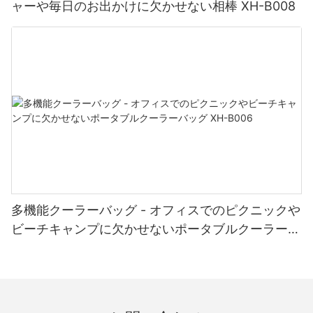
ャーや毎日のお出かけに欠かせない相棒 XH-B008
インを選択して、快適さと美しさを調和させたラウンジャーを見
6. 大切な思い出を作る：
つけてください。 洗練されたモダンなラウンジャー、素朴な木製
デザイン、クッション性の高い豪華なオプションなど、あなたの
個人的な好みに合ったものをお選びいただき、屋外空間に美しさ
太陽が降り注ぐビーチは単なる場所ではありません。それは忘れ
を加えてください。
られない印象を残す経験です。 家族や友人との大切な思い出を作
る場所です。 笑い合ったり、海辺でピクニックに興じたり、一緒
に貝殻を集めたりなど、これらの瞬間は生涯の思い出の基礎とな
屋外の聖域で最大限の快適さとリラクゼーションを得るには、最
ります。 ビーチ パラソルと木製のビーチ チェアは、これらの楽し
高の屋外ラウンジャーに投資することが重要です。 人間工学、高
い機会の証人となり、忘れられない体験をするときに快適さと利
品質の素材、革新的なデザイン、多用途性、美しさを優先するこ
便性を提供します。
とで、究極のリラクゼーションを提供するだけでなく、屋外環境
全体の雰囲気を高める空間を作り出すことができます。 時間をか
けてさまざまなオプションを調べて検討することで、お客様の特
結論：
定の好みに合わせた完璧な屋外ラウンジャーを見つけることがで
多機能クーラーバッグ - オフィスでのピクニックや
き、静かで至福の屋外でのくつろぎ体験をお約束します。
ビーチキャンプに欠かせないポータブルクーラーバ
結論として、太陽が降り注ぐビーチは、リラクゼーション、冒
ッグ XH-B006
険、そして絆の楽園です。 ビーチ パラソルと木製のビーチ チェア
を用意すると、ビーチ体験がさらに充実し、究極の快適さが保証
最大限の快適さを得るために屋外ラウンジャーを選択する際に考
されます。 太陽の暖かさを浴びたり、涼しい木陰を探したりする
慮すべき要素
まで、ビーチパラソルは夏の暑さからの休息を提供します。 木製