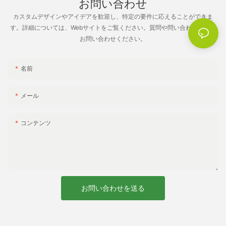
お問い合わせ
のビーチチェアは快適な座り心地を提供し、リラックスしてビー
屋外でリラックスするには、快適で耐久性のあるラウンジャーが
チの静けさをお楽しみいただけます。 ビーチでのアクティビティ
不可欠な要素です。 パティオ、庭園、バルコニーのいずれであっ
カスタムデザインやアイデアを歓迎し、特定の要件に応えることができま
に参加し、愛する人たちと大切な思い出を作れば、完璧なビーチ
ても、最高の屋外ラウンジャーを見つけることで、快適さとリラ
す。詳細については、Webサイトをご覧ください。質問や問い合わせを直接
休暇が完成します。 この記事の重要なメッセージを理解してくだ
クゼーションのレベルに大きな違いが生まれます。 ただし、市場
お問い合わせください。
さい – 夏には太陽が降り注ぐビーチをお楽しみください。
には非常に多くのオプションが存在するため、適切なものを選択
するのは困難になる場合があります。 この究極のガイドでは、最
大限の快適さを得るために屋外ラウンジャーを選択する際に考慮
名前
すべき重要な要素について説明します。
メール
1. 素材と耐久性：
コンテンツ
屋外ラウンジャーの素材は、その快適さと寿命に重要な役割を果
たします。 アルミニウム、チーク、耐候性籐などの高品質素材で
作られたラウンジャーを探してください。 アルミニウム製のラウ
ンジャーは軽量で錆びにくいため、屋外での使用に最適です。 一
方、チーク材のラウンジャーは、その頑丈さと天候による損傷に
お問い合わせを送る
対する自然な耐性で知られています。 籐製のラウンジャーはスタ
イリッシュなだけでなく、紫外線や湿気にも強いです。