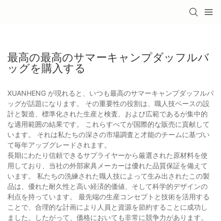
最高の最高のサマーキャンプダッフルバ
ッグを購入する
XUANHENG が現れると、いつも最高のサマーキャンプダッフルバ
ッグが話題になります。 その重要性の役割は、職人技ベースの設
計と製造、標準化された生産と検査、および広範であるが集中的
な適用範囲の結果です。 これらすべてが国際的な販売に貢献して
います。 それは私たちの深さの市場調査と才能のチームに基づい
て毎年アップグレードされます。
長期にわたり信頼できるサプライヤーから厳選された原材料を使
用しており、当社の外部家具メーカーは優れた品質保証を備えて
います。 私たちの洗練された職人技によって生み出されたこの製
品は、優れた耐久性と高い経済的価値、そして科学的デザインの
利点を持っています。 最先端の生産コンセプトと技術を活用する
ことで、合理的な計画により人員と資源を節約することに成功し
ました。したがって、価格においても非常に競争力があります。