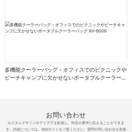
パーソナライゼーションの利点は、自分自身を表現し、独自のス
トーリーを伝えることができることです。 家族の名前、ビジネス
のロゴ、または感情的な価値を持つ特別なデザインを披露するこ
とを選択するかどうかにかかわらず、可能性は無限です。 屋外用
家具に個性的なタッチを加えることで、あなたの個性とスタイル
を反映した、親密で魅力的な空間が生まれます。 それは会話のき
っかけであり、あなたの個性を反映し、屋外スペースを真にあな
たのものにする方法です。
多機能クーラーバッグ - オフィスでのピクニックや
副題 5: カスタマイズされた屋外用家具の多用途性
ビーチキャンプに欠かせないポータブルクーラーバ
ッグ XH-B006
パーソナライゼーションは個々の住宅所有者だけに限定されるも
のではありません。また、企業、組織、イベント プランナーにと
っても大きな可能性をもたらします。 すべての椅子や傘に会社の
お問い合わせ
ロゴやカップルのイニシャルが誇らしげに表示される企業イベン
トや結婚式を主催することを想像してみてください。 パーソナラ
カスタムデザインやアイデアを歓迎し、特定の要件に応えることができま
イズされた屋外用家具を組み込むことで、ゲストに永続的な印象
す。詳細については、Webサイトをご覧ください。質問や問い合わせを直接