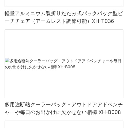
たりしにくいため、耐久性を求める人にとっては最適な選択で
す。 幅広い色とデザインの可能性を備えたスクリーン印刷を使用
軽量アルミニウム製折りたたみ式バックパック型ビ
すると、屋外用家具を色を追加するだけでなく、個人のブランド
ーチチェア（アームレスト調節可能）XH-T036
やアイデンティティを反映する芸術作品に変えることができま
す。
副題 3: 刺繍: クラシックで洗練された選択
よりクラシックで洗練されたパーソナライズのアプローチを好む
人には、刺繍が最適です。 この技術では、デザインを生地に直接
ステッチするため、質感のあるエレガントな外観が得られます。
刺繍を使用すると、名前、ロゴ、その他の複雑なデザインを複雑
なディテールと精度で表現できます。 豊富な糸色とフォントをご
用意しているので、屋外空間に洗練された雰囲気を醸し出し、時
代を超越した魅力を加える個性的なタッチを作り出すことができ
多用途断熱クーラーバッグ - アウトドアアドベンチ
ます。
ャーや毎日のお出かけに欠かせない相棒 XH-B008
副題 4: 個人表現のための無限の機会