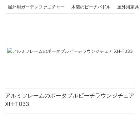
屋外用ガーデンファニチャー
木製のビーチパドル
屋外用家具
字幕：
1. カスタマイズされたアウトドア体験
2. スクリーン印刷: 鮮やかで耐久性のあるオプション
3. 刺繍: クラシックで洗練された選択
4. 個人的な表現のための無限の機会
アルミフレームのポータブルビーチラウンジチェア
XH-T033
5. パーソナライズされた屋外用家具の多用途性
6. カスタマイズで永続的な印象を残す