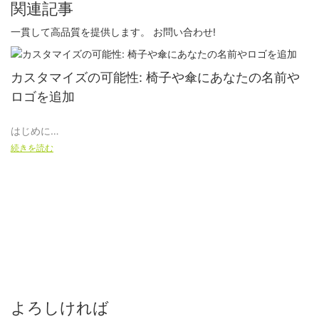
関連記事
一貫して高品質を提供します。 お問い合わせ!
カスタマイズの可能性: 椅子や傘にあなたの名前や
ロゴを追加
はじめに
続きを読む
個性やオリジナリティに欠ける伝統的な屋外用家具に飽きていま
せんか?これ以上探さない！ XUANHENG では、お客様に椅子と傘
のエキサイティングなカスタマイズ オプションを提供できること
を嬉しく思っています。 スクリーン印刷または刺繍のどちらを好
む場合でも、当社の高品質製品に自分の名前やロゴを誇らしげに
表示できるようになりました。 これらのパーソナライズの可能性
により、屋外のセットアップにユニークで記憶に残るタッチを追
加し、個人のスタイルと好みを真に反映した空間を作成できま
す。
よろしければ