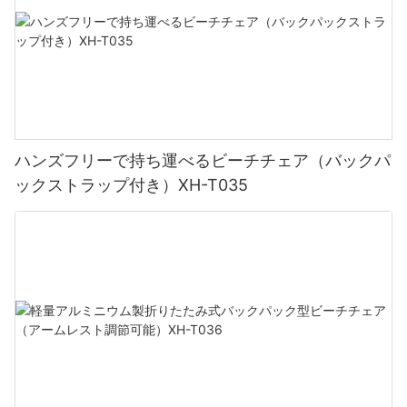
副題 1: カスタマイズされたアウトドア体験
裏庭に座って日光浴をしたり、美しく飾られた傘の日陰でリラッ
クスしたりしているところを想像してみてください。 あなたの名
前やロゴが屋外用家具にエレガントに表示されるのを見て、さら
なる喜びを想像してみてください。 XUANHENG のパーソナライ
ズ オプションを使用すると、これまでにないほどアウトドア体験
ハンズフリーで持ち運べるビーチチェア（バックパ
を向上させることができます。 集まりを主催する場合でも、単に
ックストラップ付き）XH-T035
自宅の裏庭で静かな時間を楽しむ場合でも、パーソナライズされ
た椅子とパラソルはあなたのユニークなスタイルを示し、ゲスト
に永続的な印象を残すでしょう。
副題 2: スクリーン印刷: 鮮やかで耐久性のあるオプション
XUANHENG が提供するカスタマイズ方法の 1 つはスクリーン印
刷です。 この技法では、椅子や傘の布地にインクを転写し、鮮や
かで目を引くデザインを作り出します。 スクリーン印刷は、日光
や屋外の要素に長時間さらされてもインクが色あせたりひび割れ