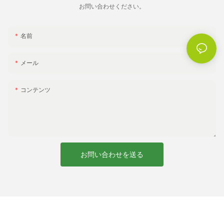
を残す、統一感のあるブランド環境を作り出すことができます。
お問い合わせください。
プロモーション イベントからプライベートな集まりまで、パーソ
ナライズされた屋外用家具の多用途性は個人での使用を超えて広
がり、より大規模な表現を可能にします。
名前
メール
副題 6: カスタマイズで永続的な印象を生み出す
コンテンツ
ユニークな体験がますます求められる世界において、パーソナラ
イゼーションは思い出に残る瞬間を作り出す強力なツールとなっ
ています。 チェアやパラソルにあなたの名前やロゴを入れること
で、忘れられない屋外空間が生まれます。 ご自宅用、ビジネス
用、または特別なイベント用のいずれであっても、パーソナライ
ズされた屋外用家具は特別感と個性を加え、いつまでも忘れられ
お問い合わせを送る
ない印象を残します。 XUANHENG の高品質の製品とカスタマイ
ズ オプションを使用すると、屋外のセットアップを他のセットア
ップとは一線を画す魅力的なオアシスに変えることができます。
結論