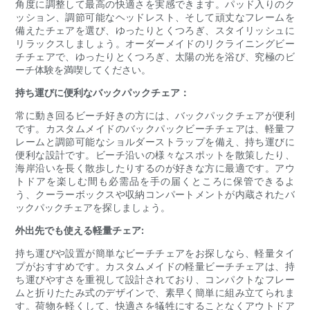
角度に調整して最高の快適さを実感できます。パッド入りのク
ッション、調節可能なヘッドレスト、そして頑丈なフレームを
備えたチェアを選び、ゆったりとくつろぎ、スタイリッシュに
リラックスしましょう。オーダーメイドのリクライニングビー
チチェアで、ゆったりとくつろぎ、太陽の光を浴び、究極のビ
ーチ体験を満喫してください。
持ち運びに便利なバックパックチェア：
常に動き回るビーチ好きの方には、バックパックチェアが便利
です。カスタムメイドのバックパックビーチチェアは、軽量フ
レームと調節可能なショルダーストラップを備え、持ち運びに
便利な設計です。ビーチ沿いの様々なスポットを散策したり、
海岸沿いを長く散歩したりするのが好きな方に最適です。アウ
トドアを楽しむ間も必需品を手の届くところに保管できるよ
う、クーラーボックスや収納コンパートメントが内蔵されたバ
ックパックチェアを探しましょう。
外出先でも使える軽量チェア:
持ち運びや設置が簡単なビーチチェアをお探しなら、軽量タイ
プがおすすめです。カスタムメイドの軽量ビーチチェアは、持
ち運びやすさを重視して設計されており、コンパクトなフレー
ムと折りたたみ式のデザインで、素早く簡単に組み立てられま
す。荷物を軽くして、快適さを犠牲にすることなくアウトドア