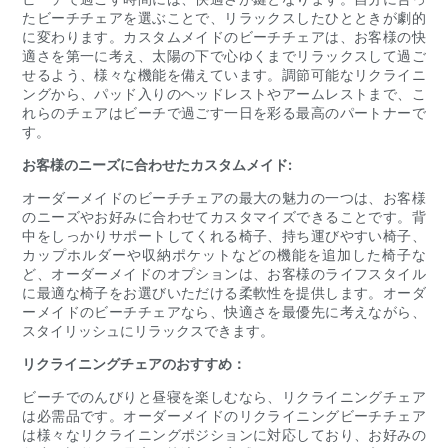
たビーチチェアを選ぶことで、リラックスしたひとときが劇的
に変わります。カスタムメイドのビーチチェアは、お客様の快
適さを第一に考え、太陽の下で心ゆくまでリラックスして過ご
せるよう、様々な機能を備えています。調節可能なリクライニ
ングから、パッド入りのヘッドレストやアームレストまで、こ
れらのチェアはビーチで過ごす一日を彩る最高のパートナーで
す。
お客様のニーズに合わせたカスタムメイド:
オーダーメイドのビーチチェアの最大の魅力の一つは、お客様
のニーズやお好みに合わせてカスタマイズできることです。背
中をしっかりサポートしてくれる椅子、持ち運びやすい椅子、
カップホルダーや収納ポケットなどの機能を追加した椅子な
ど、オーダーメイドのオプションは、お客様のライフスタイル
に最適な椅子をお選びいただける柔軟性を提供します。オーダ
ーメイドのビーチチェアなら、快適さを最優先に考えながら、
スタイリッシュにリラックスできます。
リクライニングチェアのおすすめ：
ビーチでのんびりと昼寝を楽しむなら、リクライニングチェア
は必需品です。オーダーメイドのリクライニングビーチチェア
は様々なリクライニングポジションに対応しており、お好みの