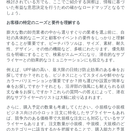
検討されている方でも、ここでご紹介する洞察は、情報に基づ
いた有益な意思決定を行うための確かなロードマップとなるで
しょう。
お客様の特定のニーズと要件を理解する
膨大な数の卸売業者の中から選りすぐりの業者を選ぶ前に、自
社の具体的なニーズと顧客やイベントの要件をしっかりと理解
することが重要です。ビーチパラソルは、サイズ、素材、耐久
性、デザイン、その他の機能など、多岐にわたります。優先順
位を明確にすることで、検索がスムーズになり、潜在的なサプ
ライヤーとの効果的なコミュニケーションにも役立ちます。
例えば、UPF値の高い、最大限の日焼け防止効果のある傘をお
探しですか？それとも、ビジネスにとってスタイルや鮮やかな
カラーバリエーションが重要ですか？持ち運びや設置が簡単な
傘をお探しですか？それとも、沿岸部の強風にも耐えられる頑
丈な傘をお探しですか？これらの質問への答えによって、潜在
的なサプライヤーのリストは大幅に絞り込まれます。
さらに、購入予定の数量も考慮してください。小規模な小規模
ビジネス向けの小ロット注文に特化したサプライヤーもあれ
ば、競争力のある価格帯で大規模な注文にも対応しているサプ
ライヤーもあります。注文数量が小規模、中規模、大規模のど
のカテゴリーに該当するかを把握することで、購入能力と予算