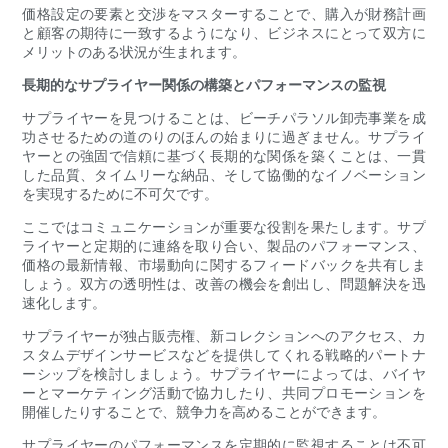
価格設定の要素と交渉をマスターすることで、購入が財務計画
と顧客の期待に一致するようになり、ビジネスにとって双方に
メリットのある状況が生まれます。
長期的なサプライヤー関係の構築とパフォーマンスの監視
サプライヤーを見つけることは、ビーチパラソル卸売事業を成
功させるための道のりのほんの始まりに過ぎません。サプライ
ヤーとの強固で信頼に基づく長期的な関係を築くことは、一貫
した品質、タイムリーな納品、そして協働的なイノベーション
を実現するために不可欠です。
ここではコミュニケーションが重要な役割を果たします。サプ
ライヤーと定期的に連絡を取り合い、製品のパフォーマンス、
価格の最新情報、市場動向に関するフィードバックを共有しま
しょう。双方の透明性は、改善の機会を創出し、問題解決を迅
速化します。
サプライヤーが独占販売権、新コレクションへのアクセス、カ
スタムデザインサービスなどを提供してくれる戦略的パートナ
ーシップを検討しましょう。サプライヤーによっては、バイヤ
ーとマーケティング活動で協力したり、共同プロモーションを
開催したりすることで、競争力を高めることができます。
サプライヤーのパフォーマンスを定期的に監視することは不可