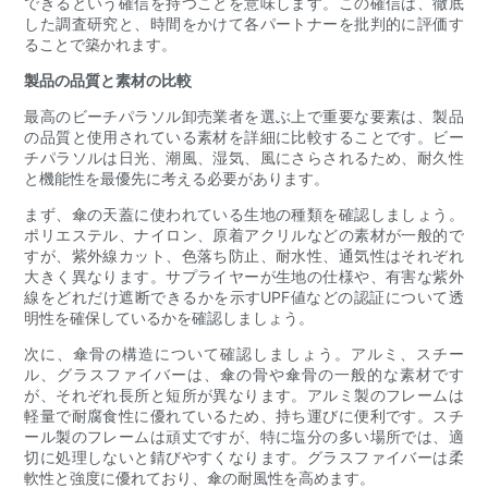
できるという確信を持つことを意味します。この確信は、徹底
した調査研究と、時間をかけて各パートナーを批判的に評価す
ることで築かれます。
製品の品質と素材の比較
最高のビーチパラソル卸売業者を選ぶ上で重要な要素は、製品
の品質と使用されている素材を詳細に比較することです。ビー
チパラソルは日光、潮風、湿気、風にさらされるため、耐久性
と機能性を最優先に考える必要があります。
まず、傘の天蓋に使われている生地の種類を確認しましょう。
ポリエステル、ナイロン、原着アクリルなどの素材が一般的で
すが、紫外線カット、色落ち防止、耐水性、通気性はそれぞれ
大きく異なります。サプライヤーが生地の仕様や、有害な紫外
線をどれだけ遮断できるかを示すUPF値などの認証について透
明性を確保しているかを確認しましょう。
次に、傘骨の構造について確認しましょう。アルミ、スチー
ル、グラスファイバーは、傘の骨や傘骨の一般的な素材です
が、それぞれ長所と短所が異なります。アルミ製のフレームは
軽量で耐腐食性に優れているため、持ち運びに便利です。スチ
ール製のフレームは頑丈ですが、特に塩分の多い場所では、適
切に処理しないと錆びやすくなります。グラスファイバーは柔
軟性と強度に優れており、傘の耐風性を高めます。