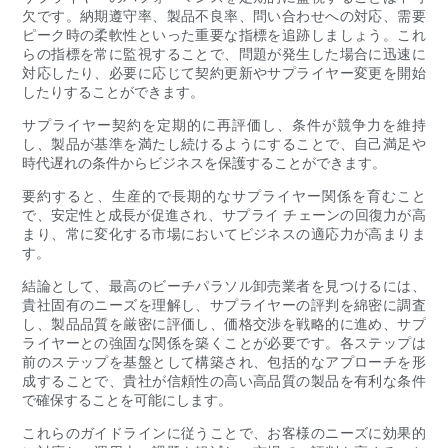
欠です。納期遵守率、製品不良率、問い合わせへの対応、需要
ピーク時の柔軟性といった重要な指標を追跡しましょう。これ
らの指標を常に監視することで、問題が発生した場合に迅速に
対応したり、必要に応じて契約更新やサプライヤー変更を開始
したりすることができます。
サプライヤー契約を定期的に再評価し、条件が競争力を維持
し、製品が基準を満たし続けるようにすることで、自己満足や
時代遅れの条件からビジネスを保護することができます。
要約すると、生産的で長期的なサプライヤー関係を育むこと
で、安定性と成長が促進され、サプライ チェーンの回復力が高
まり、常に変化する市場においてビジネスの適応力が高まりま
す。
結論として、最高のビーチパラソル卸売業者を見つけるには、
貴社固有のニーズを理解し、サプライヤーの評判を綿密に調査
し、製品品質を厳密に評価し、価格交渉を戦略的に進め、サプ
ライヤーとの強固な関係を築くことが必要です。各ステップは
前のステップを基盤として構築され、包括的なアプローチを形
成することで、貴社が信頼性の高い高品質の製品を有利な条件
で確保することを可能にします。
これらのガイドラインに従うことで、お客様のニーズに効果的