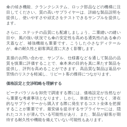
傘の傾き機能、クランクシステム、ロック部品などの機構に注
目してください。質の高いサプライヤーは、詳細な製品説明を
提供し、使いやすさや頑丈さをテストできるサンプルを提供し
ます。
さらに、ステッチの品質にも配慮しましょう。二重縫いの縫い
目や、風の強い状況でも傘の安定性を高める通気性のある傘の
天蓋など、補強機能も重要です。こうした小さなディテール
が、傘の耐久性と顧客満足度に大きく影響します。
直接のお問い合わせ、サンプル、仕様書などを通して製品の品
質を慎重に評価することで、傘本来の目的を真に果たす製品を
提供し、評判を高めることができます。高品質な製品は返品や
苦情のリスクを軽減し、リピート客の獲得につながります。
価格設定と交渉戦略を理解する
ビーチパラソルを卸売で調達する際には、価格設定が当然なが
ら重要な考慮事項となります。しかし、単価だけでなく、潜在
的なサプライヤーから購入する際に発生するコスト全体を把握
することが重要です。最安値を提示するサプライヤーには、隠
れたコストが潜んでいる可能性があり、また、製品が顧客が期
待する耐久性や機能を備えていない可能性もあります。