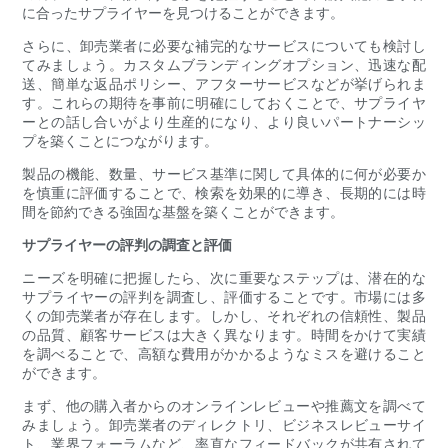
に合ったサプライヤーを見つけることができます。
さらに、卸売業者に必要な補完的なサービスについても検討し
てみましょう。カスタムブランディングオプション、迅速な配
送、簡単な返品ポリシー、アフターサービスなどが挙げられま
す。これらの期待を事前に明確にしておくことで、サプライヤ
ーとの話し合いがより生産的になり、より良いパートナーシッ
プを築くことにつながります。
製品の機能、数量、サービス基準に関して具体的に何が必要か
を慎重に評価することで、検索を効果的に導き、長期的には時
間を節約できる強固な基盤を築くことができます。
サプライヤーの評判の調査と評価
ニーズを明確に把握したら、次に重要なステップは、潜在的な
サプライヤーの評判を調査し、評価することです。市場には多
くの卸売業者が存在します。しかし、それぞれの信頼性、製品
の品質、顧客サービスは大きく異なります。時間をかけて実績
を調べることで、高額な費用がかかるようなミスを避けること
ができます。
まず、他の購入者からのオンラインレビューや推薦文を調べて
みましょう。卸売業者のディレクトリ、ビジネスレビューサイ
ト、業界フォーラムなど、率直なフィードバックが共有されて