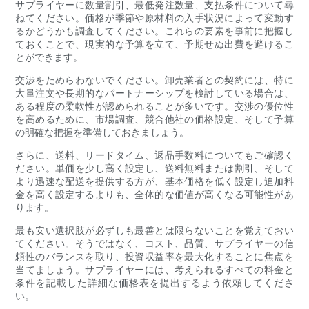
サプライヤーに数量割引、最低発注数量、支払条件について尋
ねてください。価格が季節や原材料の入手状況によって変動す
るかどうかも調査してください。これらの要素を事前に把握し
ておくことで、現実的な予算を立て、予期せぬ出費を避けるこ
とができます。
交渉をためらわないでください。卸売業者との契約には、特に
大量注文や長期的なパートナーシップを検討している場合は、
ある程度の柔軟性が認められることが多いです。交渉の優位性
を高めるために、市場調査、競合他社の価格設定、そして予算
の明確な把握を準備しておきましょう。
さらに、送料、リードタイム、返品手数料についてもご確認く
ださい。単価を少し高く設定し、送料無料または割引、そして
より迅速な配送を提供する方が、基本価格を低く設定し追加料
金を高く設定するよりも、全体的な価値が高くなる可能性があ
ります。
最も安い選択肢が必ずしも最善とは限らないことを覚えておい
てください。そうではなく、コスト、品質、サプライヤーの信
頼性のバランスを取り、投資収益率を最大化することに焦点を
当てましょう。サプライヤーには、考えられるすべての料金と
条件を記載した詳細な価格表を提出するよう依頼してくださ
い。