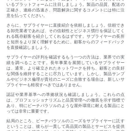
いるプラ​​ットフォームに注目しましょう。製品の品質、配送の
正確さ、連絡の迅速さ、問題解決に関するコメントには特に注
意を払ってください。
さらに、サプライヤーに直接紹介を依頼しましょう。信頼でき
る卸売業者であれば、その信頼性とビジネス慣行を保証してく
れる既存顧客を紹介してくれるはずです。サプライヤーの長所
と短所をより深く理解するために、顧客からのフィードバック
を直接確認しましょう。
サプライヤーの評判を確認するもう一つの方法は、業界での実
績を調べることです。長年事業を展開しているサプライヤー
は、通常、より確立されたネットワークを持ち、顧客との良好
な関係を維持することに尽力しています。しかし、製品サンプ
ルやビジネス倫理が貴社のニーズに合致する場合は、新しいサ
プライヤーも軽視すべきではありません。
認証や業界基準への準拠状況も確認しましょう。これらの点
は、プロフェッショナリズムと品質管理への徹底を示す指標で
あり、特にビーチパラソルのような屋外環境に耐える製品にと
っては非常に重要です。
結局のところ、ビーチパラソルのニーズをサプライヤーに託す
ということは、彼らが一貫して高品質の製品とサービスを提供