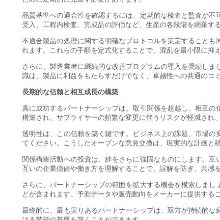
品質基準への適合性を確認するには、定期的な検査と監査が不
受入、工程内検査、完成品の評価など、生産の各段階を網羅す
不適合製品の処理に関する明確なプロトコルを策定することも
れます。これらの手順を定式化することで、混乱を最小限に抑
さらに、製造業者に継続的な改善プログラムの導入を奨励しま
識は、製品に利益をもたらすだけでなく、卓越性への共通のコ
長期的な信頼と相互成長の構築
真に成功するパートナーシップは、取引関係を超越し、相互の
構築され、サプライヤーの頻繁な変更に伴うリスクが軽減され
透明性は、この信頼を築く鍵です。ビジネス上の課題、市場の
てください。こうしたオープンな意見交換は、現実的な計画と
関係構築活動への投資は、絆をさらに強固なものにします。互
互いの企業価値や働き方を理解することで、誤解を防ぎ、共感
さらに、パートナーシップの範囲を拡大する機会を模索しまし
どが含まれます。予測データや販売動向をメーカーに提供する
最終的に、最も実りあるパートナーシップは、双方が持続的な
ける繁栄の基盤を築くことができます。