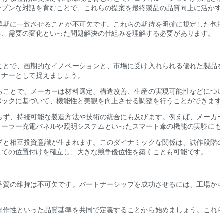
ープンな対話を育むことで、これらの提案を最終製品の品質向上に活か
早期に一致させることが不可欠です。これらの期待を明確に規定した包
延、需要の変化といった問題解決の仕組みを理解する必要があります。
ことで、画期的なイノベーションと、市場に受け入れられる優れた製品
トナーとして捉えましょう。
ることで、メーカーは材料選定、構造改善、生産の実現可能性などにつ
バックに基づいて、機能性と美観を向上させる調整を行うことができま
らず、持続可能な製造方法や技術の統合にも及びます。例えば、メーカ
ソーラー充電パネルや照明システムといったスマート傘の機能の実験に
プと相互投資意識が生まれます。このダイナミックな関係は、試作段階
しての位置付けを確立し、大きな競争優位性を築くことも可能です。
品質の維持は不可欠です。パートナーシップを成功させるには、工場か
。
操作性といった品質基準を共同で定義することから始めましょう。これ