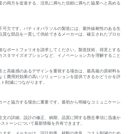
度の両方を促進する、活気に満ちた信頼に満ちた協業へと高める
不可欠です。パティオパラソルの製造には、紫外線耐性のある生
品質な部品を一貫して供給できるメーカーは、確立されたプロセ
細なポートフォリオを請求してください。製造技術、得意とする
カスタマイズオプションなど、イノベーション力を理解すること
性と高級感のあるデザインを重視する場合は、最高級の原材料を
なく費用対効果の高いソリューションを提供できるかどうかを評
スト削減につながります。
カーと協力する場合に重要です。最初から明確なコミュニケーシ
注文の詳細、設計の修正、納期、品質に関する懸念事項に迅速か
ルストーンについて最新情報を共有できます。
れます。メーカーは、設計効率、材料の改良、コスト削減のため