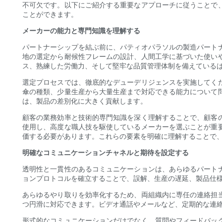
不可欠です。以下にご紹介する重要なアプローチに従うことで
ことができます。
メーカーの能力と専門知識を理解する
パートナーシップを結ぶ前に、パティオパラソルの製造パート
地の選定から耐候性フレームの設計、人間工学に基づいた使い
ス、熟練した労働力、そして堅牢な品質管理体制を備えている
選定プロセスでは、徹底的なデューデリジェンスを実施してく
傘の種類、少量生産から大量生産まで対応できる能力について
は、製品の差別化に大きく貢献します。
顧客の業務効率と技術的専門知識を深く理解することで、顧客
使用し、高度な職人技を駆使しているメーカーを選ぶことが重
価する必要があります。これらの要素を明確に理解することで
明確なコミュニケーションチャネルと期待を設定する
透明性と一貫性のあるコミュニケーションは、あらゆるパート
ョンプロトコルを確立することで、誤解、生産の遅延、製品仕
あらゆるやり取りを効率化するため、両組織内に専任の連絡担
つ円滑に対応できます。ビデオ通話やメールなど、定期的な連
形式的なコミュニケーションだけでなく、質問やフィードバッ