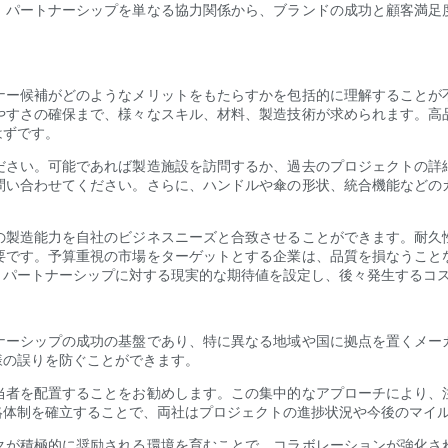
、パートナーシップを単なる協力関係から、ブランドの成功と顧客満足
ナー候補がどのようなメリットをもたらすかを包括的に理解することが
やすさの確保まで、様々なスキル、材料、製造技術が求められます。高
はずです。
ださい。可能であれば製造施設を訪問するか、過去のプロジェクトの詳
問い合わせてください。さらに、ハンドルや傘の形状、統合機能などの
の製造能力を自社のビジネスニーズと合致させることができます。耐久
要です。予算重視の市場をターゲットとする企業は、品質を損なうこと
、パートナーシップに対する現実的な期待値を設定し、後々発生するコ
ナーシップの成功の基盤であり、特に異なる地域や国に拠点を置くメー
様の誤りを防ぐことができます。
当者を配置することをお勧めします。この集中的なアプローチにより、
絡体制を確立することで、両社はプロジェクトの進捗状況や今後のマイ
クが積極的に奨励される環境を育むことで、コラボレーションが強化さ