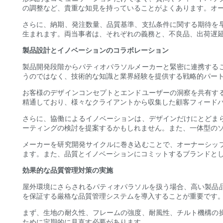
の調整など、貴重な知見を持っていることがよくあります。オ
さらに、納期、発注数量、品質基準、支払条件に関する期待を
生まれます。両当事者は、それぞれの義務と、不良品、出荷遅
製品設計とイノベーションのコラボレーション
製品開発段階からパティオパラソルメーカーと緊密に連携する
うのではなく、技術的な知識と業界経験を提供する戦略的パー
お客様のデザインコンセプトとエンドユーザーの洞察を共有す
精通しており、様々なクライアントから収集した顧客フィード
さらに、協働によるイノベーションは、デザインだけにとどま
ーティングの検討を提案するかもしれません。また、一体型の
メーカーを研究開発サイクルに巻き込むことで、オーナーシッ
ます。また、品質とイノベーションにコミットするブランドと
効果的な品質管理対策の実施
屋外環境にさらされるパティオパラソルを扱う場合、高い製品
を保証する厳格な品質管理システムを導入することが重要です
まず、生地の耐久性、フレームの強度、耐風性、チルト機構の
ために定期的に見直す必要があります。