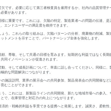
可欠です。必要に応じて第三者検査員を雇用するか、社内の品質管理チ
る必要があります。
同様に重要です。これには、欠陥の特定、製造業者への問題の伝達、是
え、エンドユーザーの満足度を維持できます。
しょう。これらの取り組みは、欠陥パターンの分析、廃棄物の削減、製
ミットメントを示すことで、パートナーシップ全体を強化します。
信頼、尊敬、そして共通の目標を育みます。短期的な利益ではなく長期
、共同イノベーションが促進されます。
変動、そして成長計画について、率直に話し合ってください。同様に、
積極的な問題解決につながります。
いの施設訪問、業界の展示会への共同参加、製品発表会の共同開催など
を育むことができます。
ょう。これには、新製品ラインの共同開発、新たな地域市場への参入、
ことで、在庫管理と対応力の向上につながります。
経済的・戦略的利益を享受できる提携へと発展します。誠実さ、柔軟性