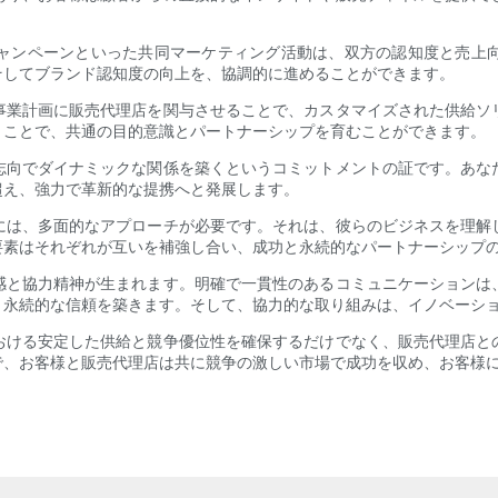
ャンペーンといった共同マーケティング活動は、双方の認知度と売上
そしてブランド認知度の向上を、協調的に進めることができます。
事業計画に販売代理店を関与させることで、カスタマイズされた供給ソ
うことで、共通の目的意識とパートナーシップを育むことができます。
志向でダイナミックな関係を築くというコミットメントの証です。あな
超え、強力で革新的な提携へと発展します。
には、多面的なアプローチが必要です。それは、彼らのビジネスを理解
要素はそれぞれが互いを補強し合い、成功と永続的なパートナーシップ
感と協力精神が生まれます。明確で一貫性のあるコミュニケーションは
、永続的な信頼を築きます。そして、協力的な取り組みは、イノベーシ
おける安定した供給と競争優位性を確保するだけでなく、販売代理店と
で、お客様と販売代理店は共に競争の激しい市場で成功を収め、お客様