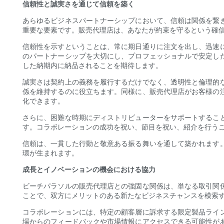
信頼性と誠実さを通じて信頼を築く
あらゆるビジネスパートナーシップにおいて、信頼は関係を繋
重要な要素です。販売代理店は、あなたが約束を守るという確
信頼性を示すということは、常に期日通りに注文を出し、迅速
のパートナーシップを大切にし、プロフェッショナルで安定し
した納期内に納品されることを期待します。
誠実さは契約上の義務を履行するだけでなく、透明性と倫理的
係を維持するのに役立ちます。同様に、販売代理店がお客様の
化できます。
さらに、困難な時期にディストリビューターをサポートするこ
す。コラボレーションの成功を祝い、節目を祝い、紹介を行う
信頼は、一貫した行動と敬意ある振る舞いを通して築かれます
環が生まれます。
成長とイノベーションの機会における協力
ビーチパラソルの販売代理店との強固な関係は、単なる取引関
ことで、双方にメリットのある新たなビジネスチャンスを模索
コラボレーションには、特定の顧客層に訴求する限定製品ライ
場からのフィードバックや市場情報にアクセスできる可能性が