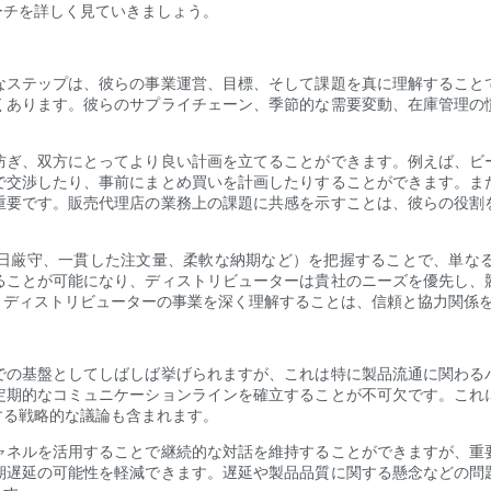
ーチを詳しく見ていきましょう。
なステップは、彼らの事業運営、目標、そして課題を真に理解すること
くあります。彼らのサプライチェーン、季節的な需要変動、在庫管理の
。
防ぎ、双方にとってより良い計画を立てることができます。例えば、ビ
で交渉したり、事前にまとめ買いを計画したりすることができます。ま
重要です。販売代理店の業務上の課題に共感を示すことは、彼らの役割
日厳守、一貫した注文量、柔軟な納期など）を把握することで、単な
ることが可能になり、ディストリビューターは貴社のニーズを優先し、
、ディストリビューターの事業を深く理解することは、信頼と協力関係
での基盤としてしばしば挙げられますが、これは特に製品流通に関わる
定期的なコミュニケーションラインを確立することが不可欠です。これ
する戦略的な議論も含まれます。
ャネルを活用することで継続的な対話を維持することができますが、重
期遅延の可能性を軽減できます。遅延や製品品質に関する懸念などの問