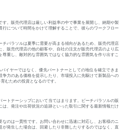
です。販売代理店は厳しい利益率の中で事業を展開し、納期や製
慣行について時間をかけて理解することで、彼らのワークフロー
ーチパラソルは夏季に需要が高まる傾向があるため、販売代理店
た、販売代理店の他の顧客や、自社の注文が販売代理店のより広
を尊重し、敵対的な雰囲気ではなく協力的な雰囲気を作り出すこ
るバイヤーではなく、優先パートナーとしての地位を確立できま
競争力のある価格を提示したり、市場投入に先駆けて新製品への
を育むための投資となるのです。
パートナーシップにおいて当てはまります。ビーチパラソルの販
には、発注や出荷状況の追跡といった取引に関する最新情報だけ
要なのは一貫性です。お問い合わせに迅速に対応し、お客様のニ
題が発生した場合は、回避したり非難したりするのではなく、直