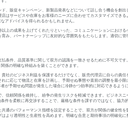
ます。
ンド、販促キャンペーン、新製品発表などについて話し合う機会を創出
理店はサービスや在庫をお客様のニーズに合わせてカスタマイズできる
重なアドバイスを得られるかもしれません。
待以上の成果を上げてくれたりといった、コミュニケーションにおける
を育み、パートナーシップに友好的な雰囲気をもたらします。適切に管
支払条件、品質基準に関して双方の認識を一致させるために不可欠です
、関係の明確な枠組みを築くことができます。
、貴社のビジネス利益を保護するだけでなく、販売代理店に自らの責任
それに応じて物流と在庫を計画し、予期せぬ事態や直前の調整を最小限
事者が予期せぬ問題が発生した場合に冷静かつ効率的に対応できるよう
で、信頼関係を維持し、紛争の発生リスクを軽減できます。ビジネスニ
約条件を柔軟に再交渉することで、厳格な条件を課すのではなく、協力
た共通のパフォーマンス指標を設定することで、双方が関係の健全性を
プはより透明性と生産性を高めます。明確な合意と期待事項の明確化に