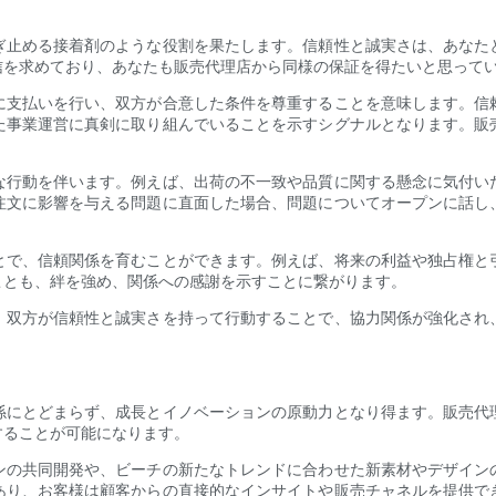
ぎ止める接着剤のような役割を果たします。信頼性と誠実さは、あなた
信を求めており、あなたも販売代理店から同様の保証を得たいと思って
に支払いを行い、双方が合意した条件を尊重することを意味します。信
た事業運営に真剣に取り組んでいることを示すシグナルとなります。販
な行動を伴います。例えば、出荷の不一致や品質に関する懸念に気付い
注文に影響を与える問題に直面した場合、問題についてオープンに話し
とで、信頼関係を育むことができます。例えば、将来の利益や独占権と
ことも、絆を強め、関係への感謝を示すことに繋がります。
。双方が信頼性と誠実さを持って行動することで、協力関係が強化され
係にとどまらず、成長とイノベーションの原動力となり得ます。販売代
することが可能になります。
ンの共同開発や、ビーチの新たなトレンドに合わせた新素材やデザイン
あり、お客様は顧客からの直接的なインサイトや販売チャネルを提供で