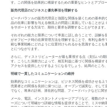
す。この関係を効果的に構築するための重要なヒントとアプロ
販売代理店のビジネスと優先事項を理解する
ビーチパラソルの販売代理店と強固な関係を築くための基本的
品の在庫に影響を与える物流上の問題に直面していることがよ
をサポートする方法で、期待と要求を調整することができます
それぞれの能力と限界について率直に話し合うことで、誤解を
がオフピーク時の在庫管理方法を理解することで、有利な条件
範な事業戦略にどのように位置付けられるかを意識することも
とにつながります。
さらに、ディストリビューターが最も重視する点（支払いの期
す。こうした洞察力によって、相互利益に基づく関係を構築す
アクセスを提供したりするようになるでしょう。結局のところ
明確で一貫したコミュニケーションの維持
効果的なコミュニケーションは、ビジネス関係を成功させる上
売業者との関係を良好に保つには、オープンで誠実な、そして
でなく、将来の計画、潜在的な問題、フィードバックなどに関
メール、電話、インスタントメッセージアプリなど、複数のチ
ーズについて明確かつ詳細な情報を提供することで、ミスや納