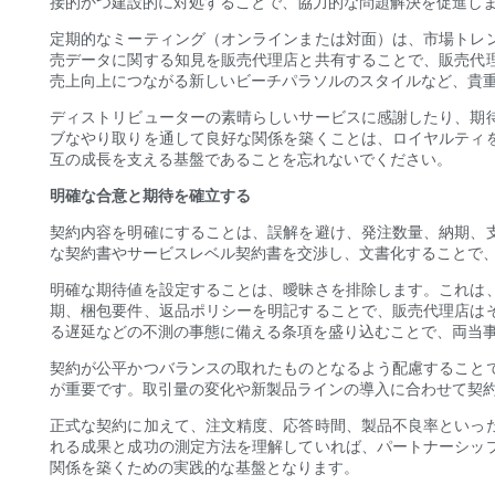
接的かつ建設的に対処することで、協力的な問題解決を促進し
定期的なミーティング（オンラインまたは対面）は、市場トレ
売データに関する知見を販売代理店と共有することで、販売代
売上向上につながる新しいビーチパラソルのスタイルなど、貴
ディストリビューターの素晴らしいサービスに感謝したり、期
ブなやり取りを通して良好な関係を築くことは、ロイヤルティ
互の成長を支える基盤であることを忘れないでください。
明確な合意と期待を確立する
契約内容を明確にすることは、誤解を避け、発注数量、納期、
な契約書やサービスレベル契約書を交渉し、文書化することで
明確な期待値を設定することは、曖昧さを排除します。これは
期、梱包要件、返品ポリシーを明記することで、販売代理店は
る遅延などの不測の事態に備える条項を盛り込むことで、両当
契約が公平かつバランスの取れたものとなるよう配慮すること
が重要です。取引量の変化や新製品ラインの導入に合わせて契
正式な契約に加えて、注文精度、応答時間、製品不良率といっ
れる成果と成功の測定方法を理解していれば、パートナーシッ
関係を築くための実践的な基盤となります。