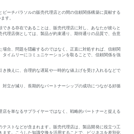
とビーチパラソルの販売代理店との間の信頼関係構築に貢献する
います。
頼できる存在であることは、販売代理店に対し、あなたが彼らと
売代理店側としては、製品が約束通り、期待通りの品質で、合意
た場合、問題を隠蔽するのではなく、正直に対処すれば、信頼関
、タイムリーにコミュニケーションを取ることで、信頼関係を強
引き換えに、合理的な遅延や一時的な値上げを受け入れるなどで
、対立が減り、長期的なパートナーシップの成功につながる好循
理店を単なるサプライヤーではなく、戦略的パートナーと捉える
のテストなどが含まれます。販売代理店は、製品開発に役立つ工
きます。こうした知識交換を活用することで、ビジネスを差別化