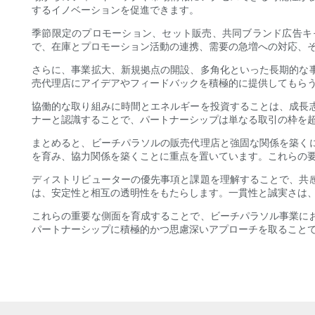
するイノベーションを促進できます。
季節限定のプロモーション、セット販売、共同ブランド広告キ
で、在庫とプロモーション活動の連携、需要の急増への対応、
さらに、事業拡大、新規拠点の開設、多角化といった長期的な
売代理店にアイデアやフィードバックを積極的に提供してもら
協働的な取り組みに時間とエネルギーを投資することは、成長
ナーと認識することで、パートナーシップは単なる取引の枠を
まとめると、ビーチパラソルの販売代理店と強固な関係を築く
を育み、協力関係を築くことに重点を置いています。これらの
ディストリビューターの優先事項と課題を理解することで、共
は、安定性と相互の透明性をもたらします。一貫性と誠実さは
これらの重要な側面を育成することで、ビーチパラソル事業に
パートナーシップに積極的かつ思慮深いアプローチを取ること