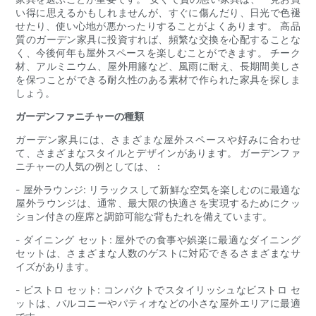
い得に思えるかもしれませんが、すぐに傷んだり、日光で色褪
せたり、使い心地が悪かったりすることがよくあります。 高品
質のガーデン家具に投資すれば、頻繁な交換を心配することな
く、今後何年も屋外スペースを楽しむことができます。 チーク
材、アルミニウム、屋外用籐など、風雨に耐え、長期間美しさ
を保つことができる耐久性のある素材で作られた家具を探しま
しょう。
ガーデンファニチャーの種類
ガーデン家具には、さまざまな屋外スペースや好みに合わせ
て、さまざまなスタイルとデザインがあります。 ガーデンファ
ニチャーの人気の例としては、：
- 屋外ラウンジ: リラックスして新鮮な空気を楽しむのに最適な
屋外ラウンジは、通常、最大限の快適さを実現するためにクッ
ション付きの座席と調節可能な背もたれを備えています。
- ダイニング セット: 屋外での食事や娯楽に最適なダイニング
セットは、さまざまな人数のゲストに対応できるさまざまなサ
イズがあります。
- ビストロ セット: コンパクトでスタイリッシュなビストロ セ
ットは、バルコニーやパティオなどの小さな屋外エリアに最適