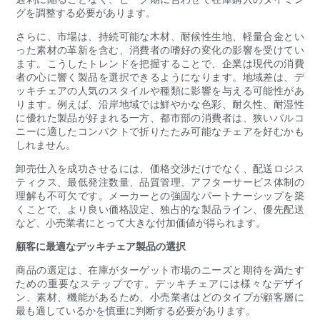
グを調整する必要があります。
さらに、市場は、持続可能な木材、耐候性生地、軽量合金とい
った素材の革新を含む、消費者の嗜好の変化の影響を受けてい
ます。こうしたトレンドを把握することで、企業は現代の消費
者の心に響く製品を選択できるようになります。地域差は、デ
ッキチェアの人気のスタイルや種類に影響を与える可能性があ
ります。例えば、沿岸地域では鮮やかな色彩、耐久性、耐湿性
に優れた製品が好まれる一方、都市部の消費者は、狭いバルコ
ニーに適したコンパクトで折りたたみ可能なチェアを好むかも
しれません。
卸売仕入を成功させるには、価格交渉だけでなく、配送ロジス
ティクス、最低発注数量、品質管理、アフターサービス体制の
理解も不可欠です。メーカーとの強固なパートナーシップを築
くことで、より良い価格設定、独占的な製品ライン、優先配送
など、小売業者にとって大きな付加価値が得られます。
顧客に最適なデッキチェア製品の選択
商品の選定は、在庫がターゲット市場のニーズと期待を満たす
ための重要なステップです。デッキチェアには様々なデザイ
ン、素材、機能があるため、小売業者はどのタイプが顧客層に
最も適しているかを慎重に判断する必要があります。