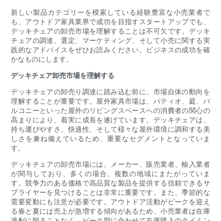
新しい製品カテゴリーを模索している経験豊富な小売業者で
も、アウトドア家具業界で成功を目指すスタートアップでも、
デッキチェアの卸売市場を理解することは不可欠です。デッキ
チェアの調達、選定、マーケティング、そして小売に関する実
践的なアドバイスをぜひお読みください。ビジネスの成功を確
かなものにします。
デッキチェア卸売市場を理解する
デッキチェアの卸売り調達に踏み込む前に、市場自体の動向を
理解することが重要です。屋外家具市場は、パティオ、庭、バ
ルコニーといった屋外のリビングスペースへの消費者の関心の
高まりにより、着実に成長を遂げています。デッキチェアは、
持ち運びやすさ、快適性、そして様々な屋外環境に調和する美
しさを兼ね備えているため、重要なセグメントとなっていま
す。
デッキチェアの卸売市場には、メーカー、販売業者、輸入業者
が関与しており、多くの場合、複数の地域にまたがっていま
す。競争力のある価格で高品質な製品を提供する信頼できるサ
プライヤーを見つけることは非常に重要です。また、季節的な
需要変動にも注意が必要です。アウトドア活動がピークを迎え
る春と夏には売上が急増する傾向があるため、小売業者は在庫
過剰に陥ることなく、ピーク期に合わせて在庫購入のタイミン