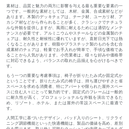
素材は、品質と魅力の両方に影響を与える最も重要な要素の一
つです。一般的な素材としては、木材、金属、合成素材などが
あります。木製のデッキチェアは、チーク材、ユーカリ材、ア
カシア材などから作られることが多く、クラシックでナチュラ
ルな外観を提供しますが、風雨に耐えるためには適切なメンテ
ナンスが必要です。アルミニウムやスチールなどの金属製のチ
ェアは、耐久性と耐候性に優れていますが、直射日光下では熱
くなることがあります。樹脂やプラスチック製のものを含む合
成素材のチェアは、軽量でお手入れが簡単で、手頃な価格であ
ることから人気があります。小売業者は、様々な好みや価格帯
に対応できるよう、バランスの取れた品揃えを心がけるべきで
す。
もう一つの重要な考慮事項は、椅子が折りたたみ式か固定式か
ということです。折りたたみ式の椅子は、持ち運びやすさと省
スペースを求める消費者、特にアパートや限られた屋外スペー
スに住む人々にとって魅力的です。固定式のフレームは一般的
に耐久性が高く、プロフェッショナルな外観を演出できるた
め、リゾート、ホテル、または屋外の常設スペースに最適で
す。
人間工学に基づいたデザイン、パッド入りのシート、リクライ
ニング調節機能といった快適機能は、製品の価値を高め、差別
化を図ります。取り外し可能なクッションや内蔵カップホルダ