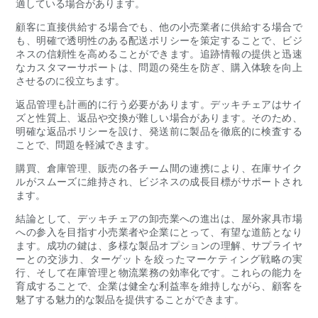
適している場合があります。
顧客に直接供給する場合でも、他の小売業者に供給する場合で
も、明確で透明性のある配送ポリシーを策定することで、ビジ
ネスの信頼性を高めることができます。追跡情報の提供と迅速
なカスタマーサポートは、問題の発生を防ぎ、購入体験を向上
させるのに役立ちます。
返品管理も計画的に行う必要があります。デッキチェアはサイ
ズと性質上、返品や交換が難しい場合があります。そのため、
明確な返品ポリシーを設け、発送前に製品を徹底的に検査する
ことで、問題を軽減できます。
購買、倉庫管理、販売の各チーム間の連携により、在庫サイク
ルがスムーズに維持され、ビジネスの成長目標がサポートされ
ます。
結論として、デッキチェアの卸売業への進出は、屋外家具市場
への参入を目指す小売業者や企業にとって、有望な道筋となり
ます。成功の鍵は、多様な製品オプションの理解、サプライヤ
ーとの交渉力、ターゲットを絞ったマーケティング戦略の実
行、そして在庫管理と物流業務の効率化です。これらの能力を
育成することで、企業は健全な利益率を維持しながら、顧客を
魅了する魅力的な製品を提供することができます。