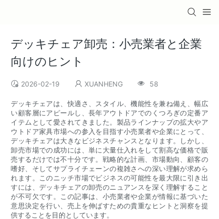
デッキチェア卸売：小売業者と企業
向けのヒント
2026-02-19
XUANHENG
58
デッキチェアは、快適さ、スタイル、機能性を兼ね備え、幅広
い顧客層にアピールし、長年アウトドアでのくつろぎの定番ア
イテムとして愛されてきました。製品ラインナップの拡大やア
ウトドア家具市場への参入を目指す小売業者や企業にとって、
デッキチェアは大きなビジネスチャンスとなります。しかし、
卸売市場での成功には、単に大量仕入れをして割高な価格で販
売するだけでは不十分です。戦略的な計画、市場動向、顧客の
嗜好、そしてサプライチェーンの複雑さへの深い理解が求めら
れます。このニッチ市場でビジネスの可能性を最大限に引き出
すには、デッキチェアの卸売のニュアンスを深く理解すること
が不可欠です。この記事は、小売業者や企業が情報に基づいた
意思決定を行い、売上を伸ばすための貴重なヒントと洞察を提
供することを目的としています。