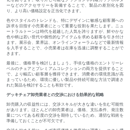
ーなどのアクセサリーを装備することで、製品の差別化を図
り、より高い価格設定を正当化できます。
色やスタイルのトレンドも、特にデザインに敏感な顧客層への
訴求を目指す小売業者にとって重要な役割を果たします。ニュ
ートラルトーンは時代を超越した人気を誇りますが、鮮やかな
色や柄は若い世代や個性的なアイテムを求める顧客を引き付け
ます。展示会、業界誌、オンラインフォーラムなどで最新情報
を入手することで、小売業者は在庫を迅速に調整することがで
きます。
最後に、価格帯を検討しましょう。手頃な価格のエントリーレ
ベルのチェアとプレミアムコレクションの両方を提供すること
で、より幅広い顧客層を獲得できます。消費者の環境意識が高
まっているため、環境に優しい製品や持続可能な方法で調達さ
れた製品を検討することも有効です。
デッキチェア卸売業者との交渉における効果的な戦略
卸売購入の収益性には、交渉スキルが大きな違いを生む可能性
があります。ほとんどの卸売業者は、価格、支払条件、発注数
量についてある程度の交渉を期待しているため、適切な戦術を
準備しておくことが不可欠です。