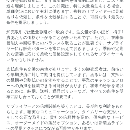
交渉を始める前に、まず市場価格を徹底的に調査し、コスト構
造を理解しましょう。この知識は、特に大量発注をする場合、
単価交渉において有利に働きます。複数のサプライヤーに見積
もりを依頼し、条件を比較検討することで、可能な限り最良の
条件を提示しましょう。
卸売取引では数量割引が一般的です。注文量が多いほど、椅子1
脚あたりの価格が下がることが多いためです。ただし、在庫保
管能力や回転率とのバランスを取ることが重要です。サプライ
ヤーには販売パターンを常に伝えておきましょう。季節や定期
的な需要に応じて柔軟な価格設定をしてくれるサプライヤーも
いるかもしれません。
支払条件も交渉の余地があります。多くの卸売業者は、前払い
や早期決済に対して割引を提供しています。あるいは、支払い
の延期や分割払いの交渉をすることで、事業のキャッシュフロ
ーへの負担を軽減できる可能性があります。将来の紛争を避け
るために、納期、送料、返品ポリシーなど、すべての条件を明
確に話し合っておくことが重要です。
サプライヤーとの信頼関係を築くことは、長期的な利益をもた
らします。確実なコミュニケーション、タイムリーな支払い、
そして公正な取引は、貴社の信頼性を高め、優先的なサービ
ス、オーダーメイドの製品オプション、あるいは新製品ライン
への早期アクセスにつながる可能性があります。