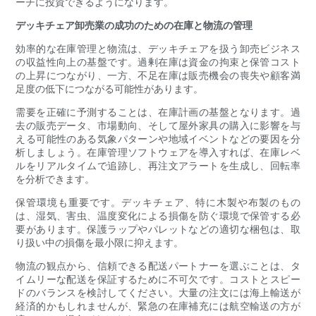
ーチに投資できるようになります。
デッキチェア卸売業の成功のための在庫と物流の管理
効率的な在庫管理と物流は、デッキチェアを扱う卸売ビジネス
の収益性向上の基盤です。過剰在庫は資金の拘束と保管コスト
の上昇につながり、一方、不足在庫は販売機会の喪失や顧客満
足度の低下につながる可能性があります。
需要を正確に予測することは、在庫計画の基盤となります。過
去の販売データ、市場動向、そして屋外家具の購入に影響を与
える可能性のある気象パターンや地域イベントなどの要因を分
析しましょう。在庫管理ソフトウェアを導入すれば、在庫レベ
ルをリアルタイムで追跡し、再注文アラートを生成し、回転率
を分析できます。
保管環境も重要です。デッキチェア、特に木製や布製のもの
は、湿気、害虫、温度変化による損傷を防ぐ環境で保管する必
要があります。保護ラップやパレットなどの適切な梱包は、取
り扱い中の損傷を最小限に抑えます。
物流の観点から、信頼できる配送パートナーを選ぶことは、タ
イムリーな配送を保証するために不可欠です。コストとスピー
ドのバランスを検討してください。大量の注文には海上輸送が
経済的かもしれませんが、緊急の在庫補充には航空輸送の方が