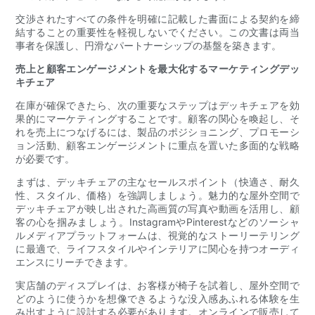
交渉されたすべての条件を明確に記載した書面による契約を締
結することの重要性を軽視しないでください。この文書は両当
事者を保護し、円滑なパートナーシップの基盤を築きます。
売上と顧客エンゲージメントを最大化するマーケティングデッ
キチェア
在庫が確保できたら、次の重要なステップはデッキチェアを効
果的にマーケティングすることです。顧客の関心を喚起し、そ
れを売上につなげるには、製品のポジショニング、プロモーシ
ョン活動、顧客エンゲージメントに重点を置いた多面的な戦略
が必要です。
まずは、デッキチェアの主なセールスポイント（快適さ、耐久
性、スタイル、価格）を強調しましょう。魅力的な屋外空間で
デッキチェアが映し出された高画質の写真や動画を活用し、顧
客の心を掴みましょう。InstagramやPinterestなどのソーシャ
ルメディアプラットフォームは、視覚的なストーリーテリング
に最適で、ライフスタイルやインテリアに関心を持つオーディ
エンスにリーチできます。
実店舗のディスプレイは、お客様が椅子を試着し、屋外空間で
どのように使うかを想像できるような没入感あふれる体験を生
み出すように設計する必要があります。オンラインで販売して