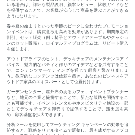
いる場合は、詳細な製品説明、顧客レビュー、比較ガイドなど
を提供することで、お客様が安心して商品を選ぶことができる
ようになります。
春や夏の始まりといった季節のピークに合わせたプロモーショ
ンイベントは、購買意欲を高める効果があります。期間限定の
割引、セット販売（例：椅子とアウトドアテーブルやクッショ
ンのセット販売）、ロイヤルティプログラムは、リピート購入
を促します。
アウトドアライフのヒント、デッキチェアのメンテナンスアド
バイス、魅力的なパティオ作りのアイデアなどを共有すること
で、コンテンツマーケティングを通じて顧客と繋がりましょ
う。教育的なコンテンツは信頼を築き、あなたのビジネスをア
ウトドア家具のエキスパートとして位置付けます。
ガーデンセンター、屋外席のあるカフェ、イベントプランナー
など、地元の企業と提携することで、新たな販路を開拓するこ
とも可能です。イベントレンタルやホスピタリティ施設の一部
としてデッキチェアを卸売りで提供することで、露出度を高
め、顧客基盤を拡大できます。
分析ツールを使用してマーケティング キャンペーンの効果を追
跡すると、戦略をリアルタイムで調整し、最も成功するアプロ