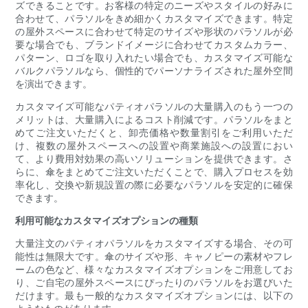
ズできることです。お客様の特定のニーズやスタイルの好みに
合わせて、パラソルをきめ細かくカスタマイズできます。特定
の屋外スペースに合わせて特定のサイズや形状のパラソルが必
要な場合でも、ブランドイメージに合わせてカスタムカラー、
パターン、ロゴを取り入れたい場合でも、カスタマイズ可能な
バルクパラソルなら、個性的でパーソナライズされた屋外空間
を演出できます。
カスタマイズ可能なパティオパラソルの大量購入のもう一つの
メリットは、大量購入によるコスト削減です。パラソルをまと
めてご注文いただくと、卸売価格や数量割引をご利用いただ
け、複数の屋外スペースへの設置や商業施設への設置におい
て、より費用対効果の高いソリューションを提供できます。さ
らに、傘をまとめてご注文いただくことで、購入プロセスを効
率化し、交換や新規設置の際に必要なパラソルを安定的に確保
できます。
利用可能なカスタマイズオプションの種類
大量注文のパティオパラソルをカスタマイズする場合、その可
能性は無限大です。傘のサイズや形、キャノピーの素材やフレ
ームの色など、様々なカスタマイズオプションをご用意してお
り、ご自宅の屋外スペースにぴったりのパラソルをお選びいた
だけます。最も一般的なカスタマイズオプションには、以下の