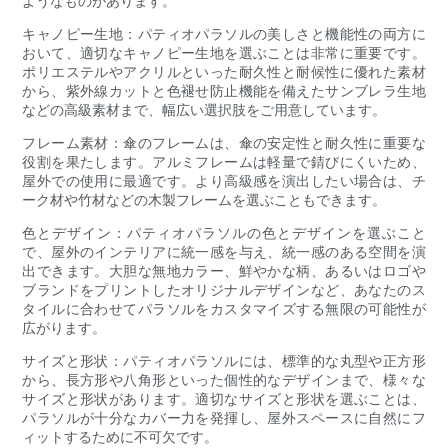
ようなものがあります。
キャノピー生地：パティオパラソルの美しさと機能性の両方に
おいて、適切なキャノピー生地を選ぶことは非常に重要です。
ポリエステルやアクリルといった耐久性と耐候性に優れた素材
から、紫外線カットと色褪せ防止機能を備えたサンブレラ生地
などの高級素材まで、幅広い選択肢をご用意しています。
フレーム素材：傘のフレームは、傘の安定性と耐久性に重要な
役割を果たします。アルミフレームは軽量で錆びにくいため、
屋外での使用に最適です。より高級感を演出したい場合は、チ
ーク材や竹材などの木製フレームを選ぶこともできます。
色とデザイン：パティオパラソルの色とデザインを選ぶこと
で、屋外のインテリアに統一感を与え、統一感のある空間を演
出できます。大胆な無地カラー、鮮やかな柄、あるいはロゴや
ブランドをプリントしたオリジナルデザインなど、あなたのス
タイルに合わせてパラソルをカスタマイズする無限の可能性が
広がります。
サイズと形状：パティオパラソルには、標準的な丸型や正方形
から、長方形や八角形といった個性的なデザインまで、様々な
サイズと形状があります。適切なサイズと形状を選ぶことは、
パラソルが十分なカバー力を発揮し、屋外スペースに自然にフ
ィットするために不可欠です。