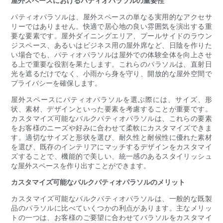
屋外スペースにおけるパティオパラソルの重要性
パティオパラソルは、屋外スペースの単なる実用的なアクセサ
リーではありません。快適で居心地の良い雰囲気を演出する重
要な要素です。屋外ダイニングエリア、プールサイドのラウン
ジスペース、あるいはビジネス用の屋外席など、日陰を作りた
い場合でも、パティオパラソルは屋外での体験全体を向上させ
る上で重要な役割を果たします。これらのパラソルは、直射日
光を遮るだけでなく、小雨から身を守り、開放的な屋外空間で
プライバシーを確​​保します。
屋外スペースにパティオパラソルを選ぶ際には、サイズ、形
状、素材、デザインといった要素を考慮することが重要です。
カスタマイズ可能なバルクパティオパラソルは、これらの要素
をお客様のニーズや好みに合わせて柔軟にカスタマイズできま
す。適切なサイズと形状を選び、耐久性と耐候性に優れた素材
を選び、既存のインテリアにマッチするデザインをカスタマイ
ズすることで、機能的で美しい、統一感のあるスタイリッシュ
な屋外スペースを作り出すことができます。
カスタマイズ可能なバルクパティオパラソルのメリット
カスタマイズ可能なバルクパティオパラソルは、一般的な既製
品のパラソルに比べていくつかの利点があります。主なメリッ
トの一つは、お客様のご要望に合わせてパラソルをカスタマイ