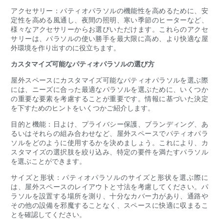
アクセサリー：パティオパラソルの機能性を高めるために、安
定性を高める風通し、夜間の照明、寒い季節のヒーターなど、
様々なアクセサリーからお選びいただけます。これらのアクセ
サリーは、パラソルの使い勝手を最大限に高め、より快適な屋
外環境を作り出すのに役立ちます。
カスタマイズ可能なパティオパラソルの選び方
屋外スペースにカスタマイズ可能なパティオパラソルを選ぶ際
には、ニーズに合った最適なパラソルを選ぶために、いくつか
の重要な要素を考慮することが重要です。情報に基づいた決定
を下すためのヒントをいくつかご紹介します。
目的と機能：日よけ、プライバシー保護、ブランディング、あ
るいはそれらの組み合わせなど、屋外スペースでパティオパラ
ソルをどのように使用するかを決めましょう。これにより、カ
スタマイズの選択肢を絞り込み、特定の要件を満たすパラソル
を選ぶことができます。
サイズと形状：パティオパラソルのサイズと形状を選ぶ際に
は、屋外スペースのレイアウトと寸法を考慮してください。パ
ラソルを設置する場所を測り、十分なカバー力があり、通路や
その他の設備を邪魔することなく、スペースに快適に収まるこ
とを確認してください。