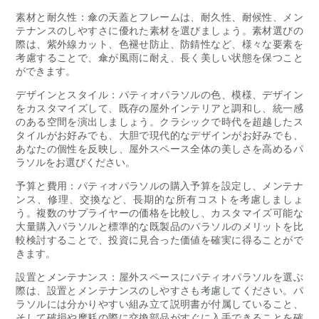
素材と耐久性：傘の天蓋とフレームは、耐久性、耐候性、メン
テナンスのしやすさに優れた素材を選びましょう。素材選びの
際は、紫外線カット、色褪せ防止、防錆性など、様々な要素を
考慮することで、傘が風雨に耐え、長く美しい状態を保つこと
ができます。
デザインとスタイル：パティオパラソルの色、模様、デザイン
をカスタマイズして、既存の屋外インテリアと調和し、統一感
のある空間を演出しましょう。クラシックで時代を超越したス
タイルがお好みでも、大胆で現代的なデザインがお好みでも、
あなたの個性を反映し、屋外スペース全体の美しさを高めるパ
ラソルをお選びください。
予算と費用：パティオパラソルの購入予算を設定し、メンテナ
ンス、修理、交換など、長期的な所有コストを考慮しましょ
う。複数のサプライヤーの価格を比較し、カスタマイズ可能な
大量購入パラソルと標準的な既製品のパラソルのメリットを比
較検討することで、投資に見合った価値を確実に得ることがで
きます。
設置とメンテナンス：屋外スペースにパティオパラソルを選ぶ
際は、設置とメンテナンスのしやすさも考慮してください。パ
ラソルには分かりやすい組み立て説明書が付属していること、
そして破損や摩耗の際に交換部品がすぐに入手できることを確