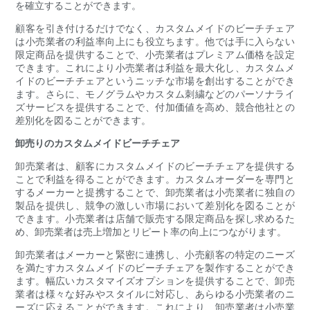
を確立することができます。
顧客を引き付けるだけでなく、カスタムメイドのビーチチェア
は小売業者の利益率向上にも役立ちます。他では手に入らない
限定商品を提供することで、小売業者はプレミアム価格を設定
できます。これにより小売業者は利益を最大化し、カスタムメ
イドのビーチチェアというニッチな市場を創出することができ
ます。さらに、モノグラムやカスタム刺繍などのパーソナライ
ズサービスを提供することで、付加価値を高め、競合他社との
差別化を図ることができます。
卸売りのカスタムメイドビーチチェア
卸売業者は、顧客にカスタムメイドのビーチチェアを提供する
ことで利益を得ることができます。カスタムオーダーを専門と
するメーカーと提携することで、卸売業者は小売業者に独自の
製品を提供し、競争の激しい市場において差別化を図ることが
できます。小売業者は店舗で販売する限定商品を探し求めるた
め、卸売業者は売上増加とリピート率の向上につながります。
卸売業者はメーカーと緊密に連携し、小売顧客の特定のニーズ
を満たすカスタムメイドのビーチチェアを製作することができ
ます。幅広いカスタマイズオプションを提供することで、卸売
業者は様々な好みやスタイルに対応し、あらゆる小売業者のニ
ーズに応えることができます。これにより、卸売業者は小売業