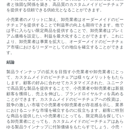
者と強固な関係を築き、高品質のカスタムメイドビーチチェア
を提供する信頼できる供給元となることができます。
小売業者のメリットに加え、卸売業者はオーダーメイドのビー
チチェアを提供することで利益率の向上も期待できます。他で
は手に入らない限定商品を提供することで、卸売業者はプレミ
アム価格を設定し、利益を最大化することができます。これに
より、卸売業者は事業を拡大し、オーダーメイドのビーチチェ
ア市場におけるリーダーとしての地位を確立することができま
す。
結論
製品ラインナップの拡大を目指す小売業者や卸売業者にとっ
て、カスタムメイドのビーチチェアは様々なメリットをもたら
します。顧客の好みに合わせてカスタマイズされた、ユニーク
で高品質な製品を提供することで、小売業者や卸売業者は新規
顧客を獲得し、売上を伸ばし、ブランドロイヤルティを高める
ことができます。カスタムメイドのビーチチェアへの投資は、
競争の激しい市場で小売業者や卸売業者が存在感を示し、業界
におけるニッチな市場を確立するのに役立ちます。顧客に特別
な商品を提供したい小売業者にとっても、限定商品を探してい
る卸売業者にとっても、カスタムメイドのビーチチェアはあら
ゆる製品ラインナップに付加価値をもたらすでしょう。小売・