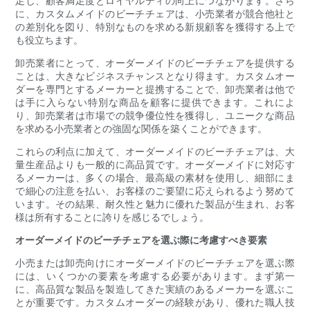
足し、顧客満足度とロイヤルティの向上につながります。さら
に、カスタムメイドのビーチチェアは、小売業者が競合他社と
の差別化を図り、特別なものを求める新規顧客を獲得する上で
も役立ちます。
卸売業者にとって、オーダーメイドのビーチチェアを提供する
ことは、大きなビジネスチャンスとなり得ます。カスタムオー
ダーを専門とするメーカーと提携することで、卸売業者は他で
は手に入らない特別な商品を顧客に提供できます。これによ
り、卸売業者は市場での競争優位性を獲得し、ユニークな商品
を求める小売業者との強固な関係を築くことができます。
これらの利点に加えて、オーダーメイドのビーチチェアは、大
量生産品よりも一般的に高品質です。オーダーメイドに対応す
るメーカーは、多くの場合、最高級の素材を使用し、細部にま
で細心の注意を払い、お客様のご要望に応えられるよう努めて
います。その結果、耐久性と魅力に優れた製品が生まれ、お客
様は所有することに誇りを感じるでしょう。
オーダーメイドのビーチチェアを選ぶ際に考慮すべき要素
小売または卸売向けにオーダーメイドのビーチチェアを選ぶ際
には、いくつかの要素を考慮する必要があります。まず第一
に、高品質な製品を製造してきた実績のあるメーカーを選ぶこ
とが重要です。カスタムオーダーの経験があり、優れた職人技