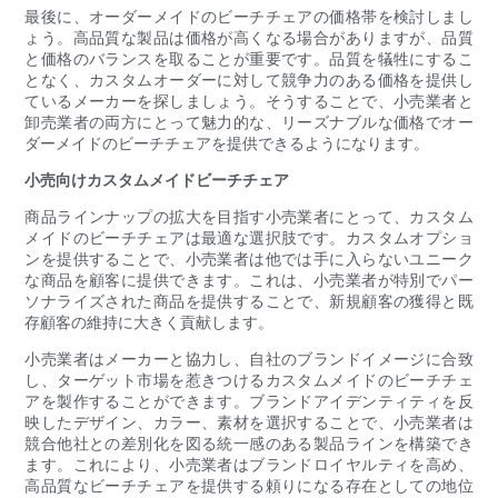
最後に、オーダーメイドのビーチチェアの価格帯を検討しまし
ょう。高品質な製品は価格が高くなる場合がありますが、品質
と価格のバランスを取ることが重要です。品質を犠牲にするこ
となく、カスタムオーダーに対して競争力のある価格を提供し
ているメーカーを探しましょう。そうすることで、小売業者と
卸売業者の両方にとって魅力的な、リーズナブルな価格でオー
ダーメイドのビーチチェアを提供できるようになります。
小売向けカスタムメイドビーチチェア
商品ラインナップの拡大を目指す小売業者にとって、カスタム
メイドのビーチチェアは最適な選択肢です。カスタムオプショ
ンを提供することで、小売業者は他では手に入らないユニーク
な商品を顧客に提供できます。これは、小売業者が特別でパー
ソナライズされた商品を提供することで、新規顧客の獲得と既
存顧客の維持に大きく貢献します。
小売業者はメーカーと協力し、自社のブランドイメージに合致
し、ターゲット市場を惹きつけるカスタムメイドのビーチチェ
アを製作することができます。ブランドアイデンティティを反
映したデザイン、カラー、素材を選択することで、小売業者は
競合他社との差別化を図る統一感のある製品ラインを構築でき
ます。これにより、小売業者はブランドロイヤルティを高め、
高品質なビーチチェアを提供する頼りになる存在としての地位