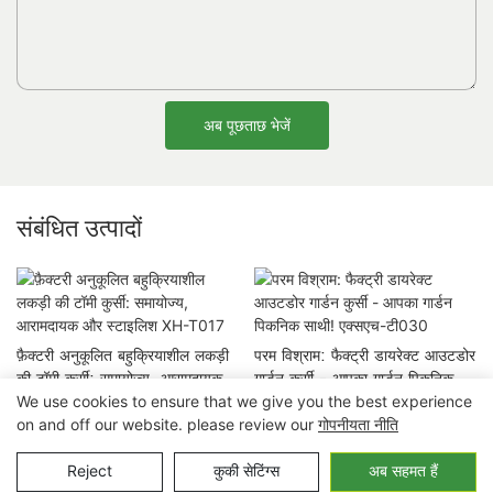
अब पूछताछ भेजें
संबंधित उत्पादों
फ़ैक्टरी अनुकूलित बहुक्रियाशील लकड़ी
परम विश्राम: फैक्ट्री डायरेक्ट आउटडोर
की टॉमी कुर्सी: समायोज्य, आरामदायक
गार्डन कुर्सी - आपका गार्डन पिकनिक
We use cookies to ensure that we give you the best experience
और स्टाइलिश XH-T017
साथी! एक्सएच-टी030
on and off our website. please review our
गोपनीयता नीति
कॉपीराइट © 2023 निंगबो जुआनहेंग आउटडोर&घरेलू उपकरण कंपनी लिमिटेड |
Reject
कुकी सेटिंग्स
अब सहमत हैं
गोपनीयता नीति
साइट मैप