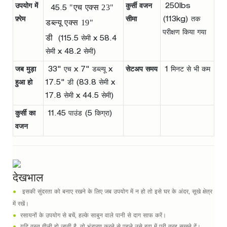
उपयोग में
"एच एक्स 23"
कुर्सी वजन
250lbs
45.5
फ़्रेम
सीमा
(113kg) तक
डब्ल्यू एक्स 19"
परीक्षण किया गया
डी
(115.5 सेमी x 58.4
सेमी x 48.2 सेमी)
जब मुड़ा
33" एच x 7" डब्ल्यू x
सेटअप समय
1 मिनट से भी कम
हुआ हो
17.5" डी (83.8 सेमी x
17.8 सेमी x 44.5 सेमी)
कुर्सी का
11.45 पाउंड (5 किग्रा)
वजन
देखभाल
●
इसकी सुंदरता को बनाए रखने के लिए जब उपयोग में न हो तो इसे घर के अंदर, सूखे क्षेत्र
में रखें।
●
रसायनों के उपयोग से बचें, हल्के साबुन वाले पानी से दाग साफ करें।
●
यदि वस्तु गीली हो जाती है, तो भंडारण करने से पहले उसे हवा में पूरी तरह सूखने दें।