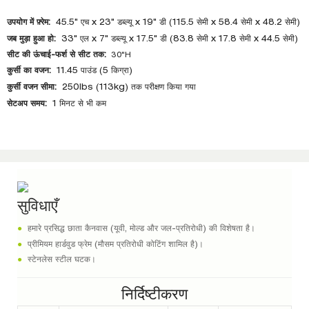
उपयोग में फ़्रेम:
45.5" एच x 23" डब्ल्यू x 19" डी (115.5 सेमी x 58.4 सेमी x 48.2 सेमी)
जब मुड़ा हुआ हो:
33" एल x 7" डब्ल्यू x 17.5" डी (83.8 सेमी x 17.8 सेमी x 44.5 सेमी)
सीट की ऊंचाई-फर्श से सीट तक:
30"H
कुर्सी का वजन:
11.45 पाउंड (5 किग्रा)
कुर्सी वजन सीमा:
250lbs (113kg) तक परीक्षण किया गया
सेटअप समय:
1 मिनट से भी कम
सुविधाएँ
●
हमारे प्रसिद्ध छाता कैनवास (यूवी, मोल्ड और जल-प्रतिरोधी) की विशेषता है।
●
प्रीमियम हार्डवुड फ्रेम (मौसम प्रतिरोधी कोटिंग शामिल है)।
●
स्टेनलेस स्टील घटक।
निर्दिष्टीकरण