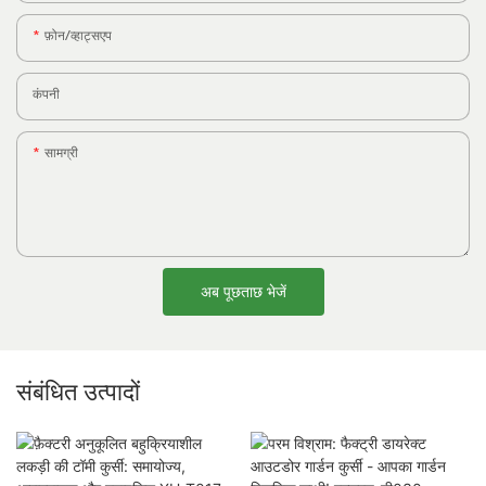
फ़ोन/व्हाट्सएप
कंपनी
सामग्री
अब पूछताछ भेजें
संबंधित उत्पादों