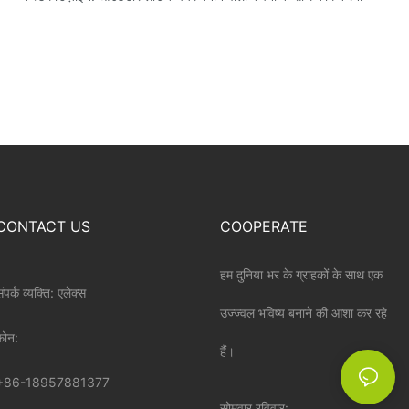
CONTACT US
COOPERATE
हम दुनिया भर के ग्राहकों के साथ एक
ंपर्क व्यक्ति: एलेक्स
उज्ज्वल भविष्य बनाने की आशा कर रहे
़ोन:
हैं।
+86-18957881377
सोमवार रविवार: