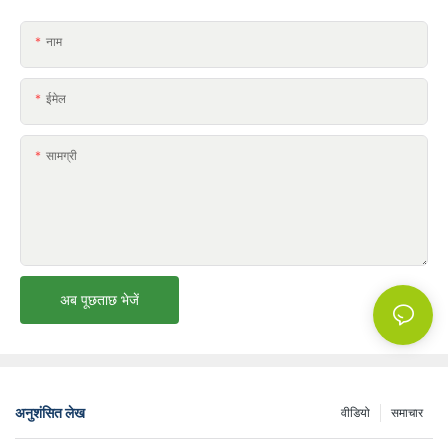
नाम
ईमेल
सामग्री
अब पूछताछ भेजें
अनुशंसित लेख
वीडियो
समाचार