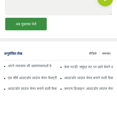
अब पूछताछ भेजें
अनुशंसित लेख
वीडियो
समाचार
अपने व्यवसाय की आवश्यकताओं के लिए सही बीच अम्ब्रेला वितरक ढूँढना
केस स्टडी: समुद्र तट पर छाते बेचने वाल
एक शीर्ष आउटडोर लाउंज चेयर फैक्ट्री से क्या उम्मीद करें
आउटडोर लाउंज चेयर बनाने वाली फैक्ट्री
आउटडोर लाउंज चेयर बनाने वाली फैक्ट्री की गुणवत्ता का मूल्यांकन कैसे करें
कस्टम डिज़ाइन: आउटडोर लाउंज चेयर बन