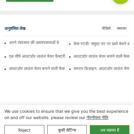
अनुशंसित लेख
वीडियो
समाचार
अपने व्यवसाय की आवश्यकताओं के लिए सही बीच अम्ब्रेला वितरक ढूँढना
केस स्टडी: समुद्र तट पर छाते बेचने वाल
एक शीर्ष आउटडोर लाउंज चेयर फैक्ट्री से क्या उम्मीद करें
आउटडोर लाउंज चेयर बनाने वाली फैक्ट्री
आउटडोर लाउंज चेयर बनाने वाली फैक्ट्री की गुणवत्ता का मूल्यांकन कैसे करें
कस्टम डिज़ाइन: आउटडोर लाउंज चेयर बन
We use cookies to ensure that we give you the best experience
on and off our website. please review our
गोपनीयता नीति
कॉपीराइट © 2023 निंगबो जुआनहेंग आउटडोर&घरेलू उपकरण कंपनी लिमिटेड |
Reject
कुकी सेटिंग्स
अब सहमत हैं
गोपनीयता नीति
साइट मैप