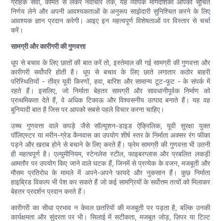
ग्राहक सेवा, कीमत से लेकर नवाचार तक, यह व्यापक मार्गदर्शिका आपको सूचित
निर्णय लेने और अपनी आवश्यकताओं के अनुरूप साझेदारी सुनिश्चित करने के लिए
आवश्यक ज्ञान प्रदान करेगी। आइए इन महत्वपूर्ण विशेषताओं पर विस्तार से चर्चा
करें।
सामग्री और कारीगरी की गुणवत्ता
धूप से बचाव के लिए छातों की बात करें तो, इस्तेमाल की गई सामग्री की गुणवत्ता और
कारीगरी सर्वोपरि होती है। धूप से बचाव के लिए छाते लगातार कठोर बाहरी
परिस्थितियों - तीव्र यूवी किरणों, हवा, बारिश और सामान्य टूट-फूट - के संपर्क में
रहते हैं। इसलिए, जो निर्माता बेहतर सामग्री और सावधानीपूर्वक निर्माण को
प्राथमिकता देते हैं, वे अधिक टिकाऊ और विश्वसनीय उत्पाद बनाते हैं। यह वह
बुनियादी बात है जिस पर आपको सबसे पहले विचार करना चाहिए।
उच्च गुणवत्ता वाले कपड़े जैसे सॉल्यूशन-डाइड ऐक्रिलिक, यूवी सुरक्षा युक्त
पॉलिएस्टर या मरीन-ग्रेड कैनवास का उपयोग शीर्ष स्तर के निर्माता अक्सर रंग फीका
पड़ने और खराब होने से बचाने के लिए करते हैं। फ्रेम सामग्री की गुणवत्ता भी उतनी
ही महत्वपूर्ण है। एल्युमीनियम, स्टेनलेस स्टील, फाइबरग्लास और प्रबलित लकड़ी
आमतौर पर उपयोग किए जाने वाले घटक हैं, जिनमें से प्रत्येक के वजन, मजबूती और
मौसम प्रतिरोध के मामले में अपने-अपने फायदे और नुकसान हैं। कुछ निर्माता
हाइब्रिड विकल्प भी पेश कर सकते हैं जो कई सामग्रियों के सर्वोत्तम तत्वों को मिलाकर
बेहतर प्रदर्शन प्रदान करते हैं।
कारीगरी का सीधा प्रभाव न केवल छतरियों की मजबूती पर पड़ता है, बल्कि उनकी
कार्यक्षमता और सुंदरता पर भी। सिलाई में सटीकता, मजबूत जोड़, ज़िपर या टिल्ट