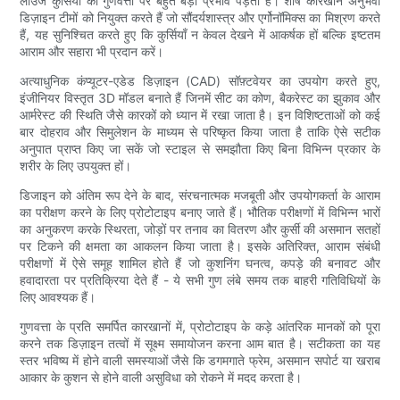
लाउंज कुर्सियों की गुणवत्ता पर बहुत बड़ा प्रभाव पड़ता है। शीर्ष कारखाने अनुभवी
डिज़ाइन टीमों को नियुक्त करते हैं जो सौंदर्यशास्त्र और एर्गोनॉमिक्स का मिश्रण करते
हैं, यह सुनिश्चित करते हुए कि कुर्सियाँ न केवल देखने में आकर्षक हों बल्कि इष्टतम
आराम और सहारा भी प्रदान करें।
अत्याधुनिक कंप्यूटर-एडेड डिज़ाइन (CAD) सॉफ़्टवेयर का उपयोग करते हुए,
इंजीनियर विस्तृत 3D मॉडल बनाते हैं जिनमें सीट का कोण, बैकरेस्ट का झुकाव और
आर्मरेस्ट की स्थिति जैसे कारकों को ध्यान में रखा जाता है। इन विशिष्टताओं को कई
बार दोहराव और सिमुलेशन के माध्यम से परिष्कृत किया जाता है ताकि ऐसे सटीक
अनुपात प्राप्त किए जा सकें जो स्टाइल से समझौता किए बिना विभिन्न प्रकार के
शरीर के लिए उपयुक्त हों।
डिजाइन को अंतिम रूप देने के बाद, संरचनात्मक मजबूती और उपयोगकर्ता के आराम
का परीक्षण करने के लिए प्रोटोटाइप बनाए जाते हैं। भौतिक परीक्षणों में विभिन्न भारों
का अनुकरण करके स्थिरता, जोड़ों पर तनाव का वितरण और कुर्सी की असमान सतहों
पर टिकने की क्षमता का आकलन किया जाता है। इसके अतिरिक्त, आराम संबंधी
परीक्षणों में ऐसे समूह शामिल होते हैं जो कुशनिंग घनत्व, कपड़े की बनावट और
हवादारता पर प्रतिक्रिया देते हैं - ये सभी गुण लंबे समय तक बाहरी गतिविधियों के
लिए आवश्यक हैं।
गुणवत्ता के प्रति समर्पित कारखानों में, प्रोटोटाइप के कड़े आंतरिक मानकों को पूरा
करने तक डिज़ाइन तत्वों में सूक्ष्म समायोजन करना आम बात है। सटीकता का यह
स्तर भविष्य में होने वाली समस्याओं जैसे कि डगमगाते फ्रेम, असमान सपोर्ट या खराब
आकार के कुशन से होने वाली असुविधा को रोकने में मदद करता है।