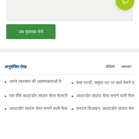
अब पूछताछ भेजें
अनुशंसित लेख
वीडियो
समाचार
अपने व्यवसाय की आवश्यकताओं के लिए सही बीच अम्ब्रेला वितरक ढूँढना
केस स्टडी: समुद्र तट पर छाते बेचने वाल
एक शीर्ष आउटडोर लाउंज चेयर फैक्ट्री से क्या उम्मीद करें
आउटडोर लाउंज चेयर बनाने वाली फैक्ट्री
आउटडोर लाउंज चेयर बनाने वाली फैक्ट्री की गुणवत्ता का मूल्यांकन कैसे करें
कस्टम डिज़ाइन: आउटडोर लाउंज चेयर बन