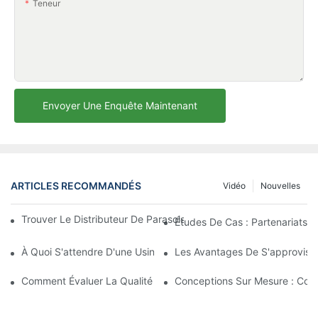
Teneur
Envoyer Une Enquête Maintenant
ARTICLES RECOMMANDÉS
Vidéo
Nouvelles
Trouver Le Distributeur De Parasols De Plage Idéal Pour Votre E
Études De Cas : Partenariats 
À Quoi S'attendre D'une Usine De Chaises Longues D'extérieur 
Les Avantages De S'approvisio
Comment Évaluer La Qualité D'une Usine De Chaises Longues D'
Conceptions Sur Mesure : Coll