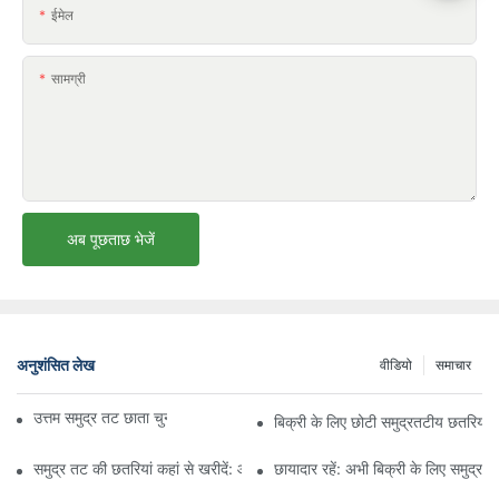
ईमेल
सामग्री
अब पूछताछ भेजें
अनुशंसित लेख
वीडियो
समाचार
उत्तम समुद्र तट छाता चुनने के लिए अंतिम मार्गदर्शिका
बिक्री के लिए छोटी समुद्रतटीय छतरियों क
समुद्र तट की छतरियां कहां से खरीदें: आपकी सनशेड आवश्यकताओं के लिए शीर्ष स्टोर
छायादार रहें: अभी बिक्री के लिए समुद्रत