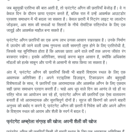
जब बहुमुखी प्रतिभा की बात आती है, तो फ्रंटगेट आँगन की छतरियाँ बेजोड़ हैं। वे न
केवल दिन के दौरान छाया प्रदान करते हैं, बल्कि रात में उन्हें आकर्षक आउटडोर
प्रकाश समाधान में भी बदला जा सकता है। केवल छतरी में स्ट्रिंग लाइट या लालटेन
जोड़कर, आप शाम की सभाओं या सितारों के नीचे रोमांटिक रात्रिभोज के लिए एक
जादुई और आकर्षक माहौल बना सकते हैं।
फ्रंटगेट आँगन छतरियों का एक अन्य लाभ उनका आसान रखरखाव है। उनके निर्माण
में उपयोग की जाने वाली उच्च गुणवत्ता वाली सामग्री लुप्त होने के लिए प्रतिरोधी है,
जिससे यह सुनिश्चित होता है कि आपका छाता आने वाले वर्षों तक अपना जीवंत रंग
बरकरार रखेगा। इसके अतिरिक्त, सफाई करना बहुत आसान है, क्योंकि अधिकांश
मॉडलों को हल्के साबुन और पानी से आसानी से साफ किया जा सकता है।
अंत में, फ्रंटगेट आँगन की छतरियाँ किसी भी बाहरी विश्राम स्थल के लिए एक
आवश्यक अतिरिक्त हैं। अपने स्टाइलिश डिज़ाइन, टिकाऊपन और बहुमुखी
विशेषताओं के साथ, ये छतरियाँ एक आरामदायक और आकर्षक आँगन के लिए एकदम
सही छाया समाधान प्रदान करती हैं। चाहे आप धूप वाले दिन का आनंद ले रहे हों या
रात्रि भोज का आयोजन कर रहे हों, फ्रंटगेट आँगन की छतरियाँ एक ऐसा वातावरण
बनाती हैं जो आरामदायक और सुरुचिपूर्ण दोनों है। सूरज की किरणों को अपने बाहरी
अनुभव को बर्बाद न करने दें; फ्रंटगेट आँगन की छतरी में निवेश करें और अपने आँगन
के विश्राम स्थल को आराम और शैली के स्वर्ग में बदल दें।
फ्रंटगेट अम्ब्रेला संग्रह की खोज: अपनी शैली की खोज
फ्रंटगेट आँगन की छतरियाँ किसी भी बाहरी स्थान के लिए एक आवश्यक अतिरिक्त हैं,