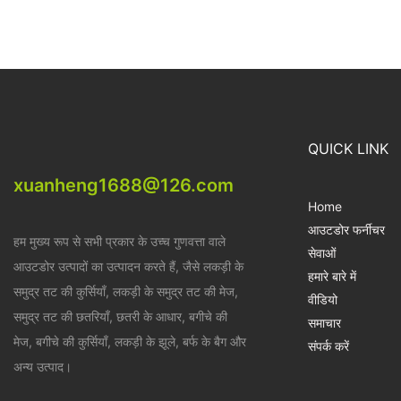
QUICK LINK
xuanheng1688@126.com
Home
आउटडोर फर्नीचर
हम मुख्य रूप से सभी प्रकार के उच्च गुणवत्ता वाले
सेवाओं
आउटडोर उत्पादों का उत्पादन करते हैं, जैसे लकड़ी के
हमारे बारे में
समुद्र तट की कुर्सियाँ, लकड़ी के समुद्र तट की मेज,
वीडियो
समुद्र तट की छतरियाँ, छतरी के आधार, बगीचे की
समाचार
मेज, बगीचे की कुर्सियाँ, लकड़ी के झूले, बर्फ के बैग और
संपर्क करें
अन्य उत्पाद।