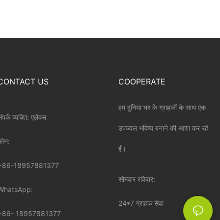
CONTACT US
COOPERATE
हम दुनिया भर के ग्राहकों के साथ एक
ंपर्क व्यक्ति: एलेक्स
उज्ज्वल भविष्य बनाने की आशा कर रहे
़ोन:
हैं।
+86-18957881377
सोमवार रविवार:
WhatsApp:
24*7 ग्राहक सेवा
+86-
18957881377