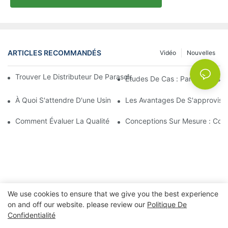
ARTICLES RECOMMANDÉS
Vidéo
Nouvelles
Trouver Le Distributeur De Parasols De Plage Idéal Pour Votre E
Études De Cas : Partenariats 
À Quoi S'attendre D'une Usine De Chaises Longues D'extérieur 
Les Avantages De S'approvisio
Comment Évaluer La Qualité D'une Usine De Chaises Longues D'
Conceptions Sur Mesure : Coll
We use cookies to ensure that we give you the best experience
on and off our website. please review our
Politique De
Confidentialité
Copyright © 2026 Ningbo Xuanheng extérieur&Appareils