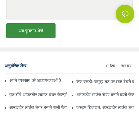
अब पूछताछ भेजें
अनुशंसित लेख
वीडियो
समाचार
अपने व्यवसाय की आवश्यकताओं के लिए सही बीच अम्ब्रेला वितरक ढूँढना
केस स्टडी: समुद्र तट पर छाते बेचने वाल
एक शीर्ष आउटडोर लाउंज चेयर फैक्ट्री से क्या उम्मीद करें
आउटडोर लाउंज चेयर बनाने वाली फैक्ट्री
आउटडोर लाउंज चेयर बनाने वाली फैक्ट्री की गुणवत्ता का मूल्यांकन कैसे करें
कस्टम डिज़ाइन: आउटडोर लाउंज चेयर बन