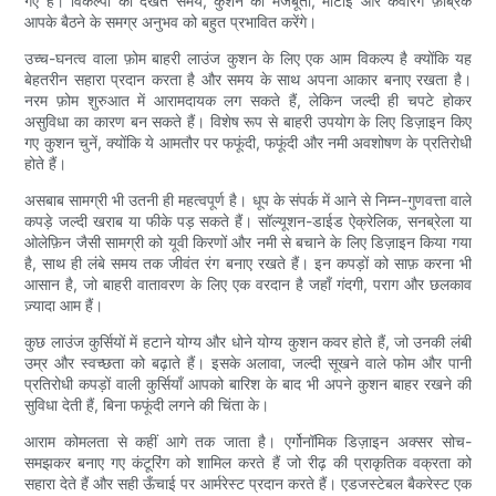
गए हैं। विकल्पों को देखते समय, कुशन की मजबूती, मोटाई और कवरिंग फ़ैब्रिक
आपके बैठने के समग्र अनुभव को बहुत प्रभावित करेंगे।
उच्च-घनत्व वाला फ़ोम बाहरी लाउंज कुशन के लिए एक आम विकल्प है क्योंकि यह
बेहतरीन सहारा प्रदान करता है और समय के साथ अपना आकार बनाए रखता है।
नरम फ़ोम शुरुआत में आरामदायक लग सकते हैं, लेकिन जल्दी ही चपटे होकर
असुविधा का कारण बन सकते हैं। विशेष रूप से बाहरी उपयोग के लिए डिज़ाइन किए
गए कुशन चुनें, क्योंकि ये आमतौर पर फफूंदी, फफूंदी और नमी अवशोषण के प्रतिरोधी
होते हैं।
असबाब सामग्री भी उतनी ही महत्वपूर्ण है। धूप के संपर्क में आने से निम्न-गुणवत्ता वाले
कपड़े जल्दी खराब या फीके पड़ सकते हैं। सॉल्यूशन-डाईड ऐक्रेलिक, सनब्रेला या
ओलेफ़िन जैसी सामग्री को यूवी किरणों और नमी से बचाने के लिए डिज़ाइन किया गया
है, साथ ही लंबे समय तक जीवंत रंग बनाए रखते हैं। इन कपड़ों को साफ़ करना भी
आसान है, जो बाहरी वातावरण के लिए एक वरदान है जहाँ गंदगी, पराग और छलकाव
ज़्यादा आम हैं।
कुछ लाउंज कुर्सियों में हटाने योग्य और धोने योग्य कुशन कवर होते हैं, जो उनकी लंबी
उम्र और स्वच्छता को बढ़ाते हैं। इसके अलावा, जल्दी सूखने वाले फोम और पानी
प्रतिरोधी कपड़ों वाली कुर्सियाँ आपको बारिश के बाद भी अपने कुशन बाहर रखने की
सुविधा देती हैं, बिना फफूंदी लगने की चिंता के।
आराम कोमलता से कहीं आगे तक जाता है। एर्गोनॉमिक डिज़ाइन अक्सर सोच-
समझकर बनाए गए कंटूरिंग को शामिल करते हैं जो रीढ़ की प्राकृतिक वक्रता को
सहारा देते हैं और सही ऊँचाई पर आर्मरेस्ट प्रदान करते हैं। एडजस्टेबल बैकरेस्ट एक