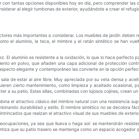
 con tantas opciones disponibles hoy en día, pero comprender las c
derar al elegir tumbonas de exterior, ayudándote a crear el refugio p
actores más importantes a considerar. Los muebles de jardín deben re
como el aluminio, la teca, el mimbre y el ratán sintético se han vue
tez. El aluminio es resistente a la oxidación, lo que lo hace perfect
ento en polvo, que añaden una capa adicional de protección contra l
specto elegante y contemporáneo las convierte en la opción perfec
u sala de estar al aire libre. Muy apreciada por su veta densa y acei
uieren cierto mantenimiento, como limpieza y aceitado ocasional, pa
r a su patio. Estas sillas, combinadas con lujosos cojines, crean un
ina el atractivo clásico del mimbre natural con una resistencia sup
ombinando durabilidad y estilo. El mimbre sintético no se decolora f
intrincados que realzan el atractivo visual de sus muebles de exterio
 preocupaciones, ya sea que llueva o haga sol: se mantendrán resist
arantiza que su patio trasero se mantenga como un espacio acogedor q