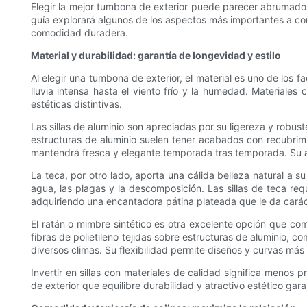
Elegir la mejor tumbona de exterior puede parecer abrumador
guía explorará algunos de los aspectos más importantes a consi
comodidad duradera.
Material y durabilidad: garantía de longevidad y estilo
Al elegir una tumbona de exterior, el material es uno de los f
lluvia intensa hasta el viento frío y la humedad. Materiales 
estéticas distintivas.
Las sillas de aluminio son apreciadas por su ligereza y robus
estructuras de aluminio suelen tener acabados con recubrimi
mantendrá fresca y elegante temporada tras temporada. Su a
La teca, por otro lado, aporta una cálida belleza natural a s
agua, las plagas y la descomposición. Las sillas de teca req
adquiriendo una encantadora pátina plateada que le da carácte
El ratán o mimbre sintético es otra excelente opción que comb
fibras de polietileno tejidas sobre estructuras de aluminio, c
diversos climas. Su flexibilidad permite diseños y curvas más 
Invertir en sillas con materiales de calidad significa menos
de exterior que equilibre durabilidad y atractivo estético g