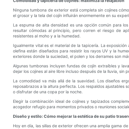
Comodidad y tapicería de cojines: maximiza la relajación
Ninguna tumbona de exterior está completa sin cojines cómodos
el grosor y la tela del cojín influirán enormemente en su exper
La espuma de alta densidad es una opción común para los 
resultar cómodas al principio, pero corren el riesgo de a
resistentes al moho y a la humedad.
Igualmente vital es el material de la tapicería. La exposició
olefina están diseñados para resistir los rayos UV y la hum
exteriores donde la suciedad, el polen y los derrames son m
Algunas tumbonas incluyen fundas de cojín extraíbles y lav
dejar los cojines al aire libre incluso después de la lluvia, s
La comodidad va más allá de la suavidad. Los diseños ergo
reposabrazos a la altura perfecta. Los respaldos ajustables so
o disfrutar de una copa por la noche.
Elegir la combinación ideal de cojines y tapizados complemen
acogedor refugio para momentos privados o reuniones social
Diseño y estilo: Cómo mejorar la estética de su patio traser
Hoy en día, las sillas de exterior ofrecen una amplia gama de 