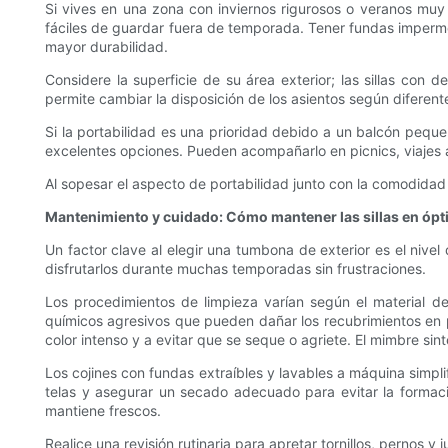
Si vives en una zona con inviernos rigurosos o veranos muy 
fáciles de guardar fuera de temporada. Tener fundas imperme
mayor durabilidad.
Considere la superficie de su área exterior; las sillas co
permite cambiar la disposición de los asientos según diferent
Si la portabilidad es una prioridad debido a un balcón pequeñ
excelentes opciones. Pueden acompañarlo en picnics, viajes a 
Al sopesar el aspecto de portabilidad junto con la comodidad y
Mantenimiento y cuidado: Cómo mantener las sillas en óp
Un factor clave al elegir una tumbona de exterior es el nive
disfrutarlos durante muchas temporadas sin frustraciones.
Los procedimientos de limpieza varían según el material de
químicos agresivos que pueden dañar los recubrimientos en p
color intenso y a evitar que se seque o agriete. El mimbre sin
Los cojines con fundas extraíbles y lavables a máquina simpli
telas y asegurar un secado adecuado para evitar la formaci
mantiene frescos.
Realice una revisión rutinaria para apretar tornillos, pernos 