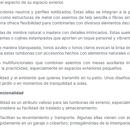
el aspecto de su espacio exterior.
 colores neutros y perfiles estilizados. Estas sillas se integran a 
 como estructuras de metal con asientos de tela sencilla o fibras s
 tierra ofrece flexibilidad para combinarlas con diversos elementos d
illas de mimbre natural o madera con detalles intrincados. Estas sue
, mantas o cojines estampados que aporten un toque personal y vibrant
e madera blanqueada, tonos azules o tonos claros evocan la brisa de
na estas tumbonas con accesorios hechos con elementos naturales co
as multifuncionales que combinan asientos con mesas auxiliares 
y la practicidad, especialmente en espacios exteriores pequeños.
sonalidad y el ambiente que quieres transmitir en tu patio. Unos dise
l jardín o en momentos de tranquilidad a solas.
uncionalidad
vilidad es un atributo valioso para las tumbonas de exterior, especi
considere su facilidad de traslado y almacenamiento.
, facilitan su levantamiento y transporte. Algunas sillas vienen co
pidamente en un garaje o cobertizo, protegiéndolas de la intemperie 