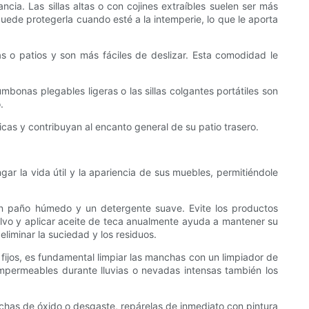
ia. Las sillas altas o con cojines extraíbles suelen ser más
ede protegerla cuando esté a la intemperie, lo que le aporta
s o patios y son más fáciles de deslizar. Esta comodidad le
mbonas plegables ligeras o las sillas colgantes portátiles son
.
icas y contribuyan al encanto general de su patio trasero.
ar la vida útil y la apariencia de sus muebles, permitiéndole
n un paño húmedo y un detergente suave. Evite los productos
olvo y aplicar aceite de teca anualmente ayuda a mantener su
eliminar la suciedad y los residuos.
 fijos, es fundamental limpiar las manchas con un limpiador de
impermeables durante lluvias o nevadas intensas también los
manchas de óxido o desgaste, repárelas de inmediato con pintura