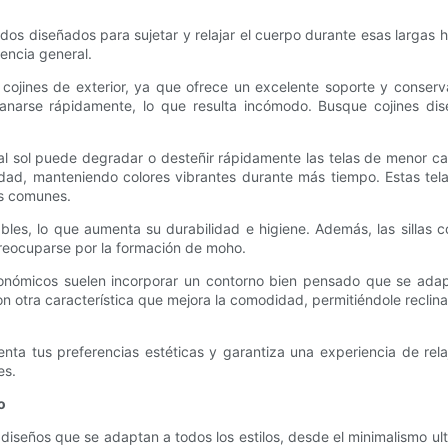
 diseñados para sujetar y relajar el cuerpo durante esas largas horas
iencia general.
cojines de exterior, ya que ofrece un excelente soporte y conse
planarse rápidamente, lo que resulta incómodo. Busque cojines di
n al sol puede degradar o desteñir rápidamente las telas de menor ca
edad, manteniendo colores vibrantes durante más tiempo. Estas telas
ás comunes.
ables, lo que aumenta su durabilidad e higiene. Además, las silla
in preocuparse por la formación de moho.
nómicos suelen incorporar un contorno bien pensado que se adapt
n otra característica que mejora la comodidad, permitiéndole reclinarse
ta tus preferencias estéticas y garantiza una experiencia de relaj
es.
o
diseños que se adaptan a todos los estilos, desde el minimalismo ultr