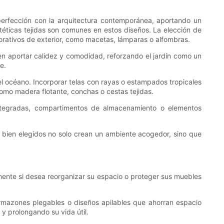
la perfección con la arquitectura contemporánea, aportando un
intéticas tejidas son comunes en estos diseños. La elección de
ecorativos de exterior, como macetas, lámparas o alfombras.
len aportar calidez y comodidad, reforzando el jardín como un
e.
l océano. Incorporar telas con rayas o estampados tropicales
mo madera flotante, conchas o cestas tejidas.
integradas, compartimentos de almacenamiento o elementos
ños bien elegidos no solo crean un ambiente acogedor, sino que
almente si desea reorganizar su espacio o proteger sus muebles
n armazones plegables o diseños apilables que ahorran espacio
y prolongando su vida útil.