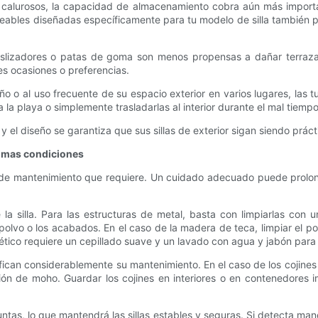
calurosos, la capacidad de almacenamiento cobra aún más importanc
ables diseñadas específicamente para tu modelo de silla también pu
n deslizadores o patas de goma son menos propensas a dañar terraza
es ocasiones o preferencias.
o o al uso frecuente de su espacio exterior en varios lugares, las tu
la playa o simplemente trasladarlas al interior durante el mal tiempo
 el diseño se garantiza que sus sillas de exterior sigan siendo práct
timas condiciones
l de mantenimiento que requiere. Un cuidado adecuado puede prolong
 la silla. Para las estructuras de metal, basta con limpiarlas co
olvo o los acabados. En el caso de la madera de teca, limpiar el p
tético requiere un cepillado suave y un lavado con agua y jabón para 
fican considerablemente su mantenimiento. En el caso de los cojines
ón de moho. Guardar los cojines en interiores o en contenedores 
y juntas, lo que mantendrá las sillas estables y seguras. Si detecta 