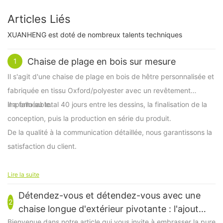
Articles Liés
XUANHENG est doté de nombreux talents techniques
Chaise de plage en bois sur mesure
1
Il s'agit d'une chaise de plage en bois de hêtre personnalisée et
fabriquée en tissu Oxford/polyester avec un revêtement
imperméable.
Il a fallu au total 40 jours entre les dessins, la finalisation de la
conception, puis la production en série du produit.
De la qualité à la communication détaillée, nous garantissons la
satisfaction du client.
Lire la suite
Détendez-vous et détendez-vous avec une
2
chaise longue d'extérieur pivotante : l'ajout
ultime à votre oasis extérieure
Bienvenue dans notre article qui vous invite à embrasser la pure