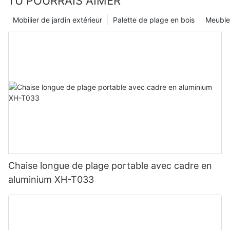
TU POURRAIS AIMER
extérieur que vous méritez, complété par une chaise longue
d'extérieur pivotante. Votre esprit, votre corps et votre âme
Mobilier de jardin extérieur
Palette de plage en bois
Meubles
vous en remercieront.
Chaise longue de plage portable avec cadre en
aluminium XH-T033